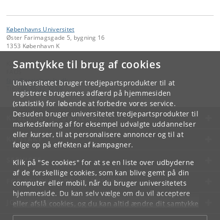
Københavns Universitet
Øster Farimagsgade 5, bygning 16
1353 København K
Samtykke til brug af cookies
Kontakt:
FAOS
faos
@
sociology
.
ku
.
dk
Universitetet bruger tredjepartsprodukter til at
Tlf:
+45 35 32 32 99
registrere brugernes adfærd på hjemmesiden
(statistik) for løbende at forbedre vores service.
Desuden bruger universitetet tredjepartsprodukter til
KØBENHAVNS UNIVERSITET
markedsføring af for eksempel udvalgte uddannelser
eller kurser, til at personalisere annoncer og til at
KONTAKT
følge op på effekten af kampagner.
SERVICES
Klik på "Se cookies" for at se en liste over udbyderne
af de forskellige cookies, som kan blive gemt på din
FOR STUDERENDE OG ANSATTE
computer eller mobil, når du bruger universitetets
hjemmeside. Du kan selv vælge om du vil acceptere
JOB OG KARRIERE
eller afslå cookies, og du kan altid ændre dit samtykke
under
Cookie- og privatlivspolitik
som du finder i