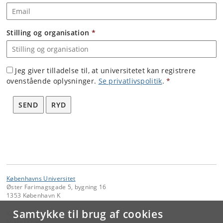
Stilling og organisation
*
Jeg giver tilladelse til, at universitetet kan registrere
ovenstående oplysninger.
Se privatlivspolitik
.
*
SEND
RYD
Københavns Universitet
Øster Farimagsgade 5, bygning 16
1353 København K
Samtykke til brug af cookies
Kontakt:
Mikkel Krogh