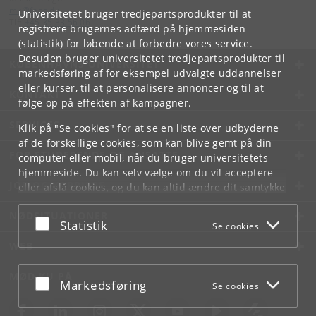
mk
@
faos
.
dk
Universitetet bruger tredjepartsprodukter til at
Tlf:
+45 35 33 56 06
registrere brugernes adfærd på hjemmesiden
(statistik) for løbende at forbedre vores service.
Desuden bruger universitetet tredjepartsprodukter til
KØBENHAVNS UNIVERSITET
markedsføring af for eksempel udvalgte uddannelser
eller kurser, til at personalisere annoncer og til at
KONTAKT
følge op på effekten af kampagner.
SERVICES
Klik på "Se cookies" for at se en liste over udbyderne
af de forskellige cookies, som kan blive gemt på din
FOR STUDERENDE OG ANSATTE
computer eller mobil, når du bruger universitetets
hjemmeside. Du kan selv vælge om du vil acceptere
JOB OG KARRIERE
eller afslå cookies, og du kan altid ændre dit samtykke
under
Cookie- og privatlivspolitik
som du finder i
NØDSITUATIONER
bunden af hver side.
Acceptér eller afslå
Statistik
Se cookies
Googles privatlivspolitik
WEB
MØD KU PÅ
Acceptér eller afslå
Markedsføring
Se cookies