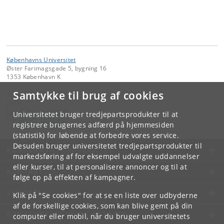
Københavns Universitet
Øster Farimagsgade 5, bygning 16
1353 København K
Samtykke til brug af cookies
Kontakt:
FAOS
faos
@
sociology
.
ku
.
dk
Universitetet bruger tredjepartsprodukter til at
Tlf:
+45 35 32 32 99
registrere brugernes adfærd på hjemmesiden
(statistik) for løbende at forbedre vores service.
Desuden bruger universitetet tredjepartsprodukter til
KØBENHAVNS UNIVERSITET
markedsføring af for eksempel udvalgte uddannelser
eller kurser, til at personalisere annoncer og til at
KONTAKT
følge op på effekten af kampagner.
SERVICES
Klik på "Se cookies" for at se en liste over udbyderne
af de forskellige cookies, som kan blive gemt på din
FOR STUDERENDE OG ANSATTE
computer eller mobil, når du bruger universitetets