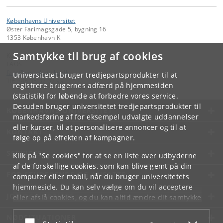
Københavns Universitet
Øster Farimagsgade 5, bygning 16
1353 København K
Samtykke til brug af cookies
Kontakt:
FAOS
faos
@
sociology
.
ku
.
dk
Universitetet bruger tredjepartsprodukter til at
Tlf:
+45 35 32 32 99
registrere brugernes adfærd på hjemmesiden
(statistik) for løbende at forbedre vores service.
Desuden bruger universitetet tredjepartsprodukter til
KØBENHAVNS UNIVERSITET
markedsføring af for eksempel udvalgte uddannelser
eller kurser, til at personalisere annoncer og til at
KONTAKT
følge op på effekten af kampagner.
SERVICES
Klik på "Se cookies" for at se en liste over udbyderne
af de forskellige cookies, som kan blive gemt på din
FOR STUDERENDE OG ANSATTE
computer eller mobil, når du bruger universitetets
hjemmeside. Du kan selv vælge om du vil acceptere
JOB OG KARRIERE
eller afslå cookies, og du kan altid ændre dit samtykke
under
Cookie- og privatlivspolitik
som du finder i
NØDSITUATIONER
bunden af hver side.
Acceptér eller afslå