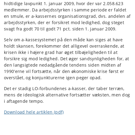
hidtidige lavpunkt 1. januar 2009, hvor der var 2.058.623
medlemmer. Da arbejdsstyrken i samme periode er faldet
en smule, er a-kassernes organisationsgrad, dvs. andelen af
arbejdsstyrken, der er forsikret mod ledighed, dog steget
svagt fra godt 70 til godt 71 pct. siden 1. januar 2009.
Selv om a-kassesystemet på den måde kan siges at have
holdt skansen, forekommer det alligevel overraskende, at
krisen ikke i højere grad har øget tilbøjeligheden til at
forsikre sig mod ledighed. Det øger sandsynligheden for, at
den langsigtede nedadgående tendens siden midten af
1990'erne vil fortsætte, når den økonomiske krise først er
overstået, og konjunkturerne igen peger opad.
Det er stadig LO-forbundenes a-kasser, der taber terræn,
mens de ideologisk alternative fortsætter væksten, men dog
i aftagende tempo.
Download hele artiklen (pdf)