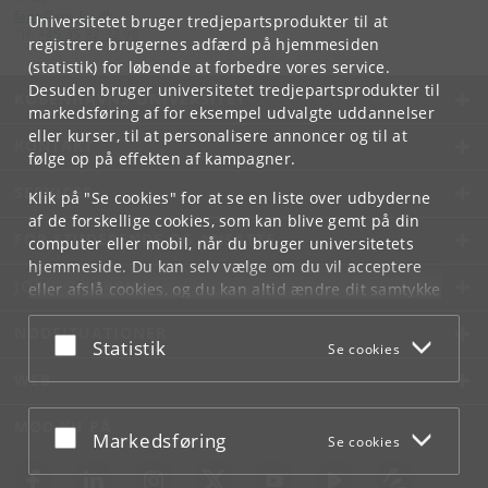
faos
@
soc
.
ku
.
dk
Universitetet bruger tredjepartsprodukter til at
Tlf:
+45 35 32 32 99
registrere brugernes adfærd på hjemmesiden
(statistik) for løbende at forbedre vores service.
Desuden bruger universitetet tredjepartsprodukter til
KØBENHAVNS UNIVERSITET
markedsføring af for eksempel udvalgte uddannelser
eller kurser, til at personalisere annoncer og til at
KONTAKT
følge op på effekten af kampagner.
SERVICES
Klik på "Se cookies" for at se en liste over udbyderne
af de forskellige cookies, som kan blive gemt på din
FOR STUDERENDE OG ANSATTE
computer eller mobil, når du bruger universitetets
hjemmeside. Du kan selv vælge om du vil acceptere
JOB OG KARRIERE
eller afslå cookies, og du kan altid ændre dit samtykke
under
Cookie- og privatlivspolitik
som du finder i
NØDSITUATIONER
bunden af hver side.
Acceptér eller afslå
Statistik
Se cookies
Googles privatlivspolitik
WEB
MØD KU PÅ
Acceptér eller afslå
Markedsføring
Se cookies