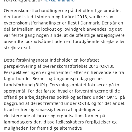
Overenskomstforhandlingerne på det offentlige område,
der fandt sted i vinteren og foråret 2013, var ikke som
overenskomstforhandlinger er flest i Danmark. Der går en
del år imellem, at lockout og lovindgreb anvendes, og det
var første gang nogen sinde, at de offentlige arbejdsgivere
anvendte lockoutvåbnet uden en forudgående strejke eller
strejkevarsel.
Dette forskningsnotat indeholder en kortfattet
perspektivering af overenskomstforløbet 2013 (OK13).
Perspektiveringen er gennemført efter en henvendelse fra
fagforbundet Børne- og Ungdomspædagogernes
Landsforbund (BUPL). Forskningsnotatet fokuserer på to
spørgsmål. For det første, hvad er forventningerne til de
offentlige arbejdsgiveres politik og adfærd under OK15, på
baggrund af deres fremfærd under OK13, og for det andet,
hvad er hensigtsmæssigheden af opdelingen af
eksisterende alliancer og organisationsformer på
lønmodtagersiden, disse fællesskabers forpligtelser og
muligheden for fremtidige alternative