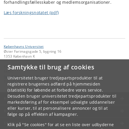
forhandlingsfællesskaber og medlemsorganisationer.
Læs forskningsnotatet (pdf)
Københavns Universitet
Øster Farimagsgade 5, bygning 16
1353 København K
Samtykke til brug af cookies
Kontakt:
FAOS
faos
@
sociology
.
ku
.
dk
Universitetet bruger tredjepartsprodukter til at
Tlf:
+45 35 32 32 99
registrere brugernes adfærd på hjemmesiden
(statistik) for løbende at forbedre vores service.
Desuden bruger universitetet tredjepartsprodukter til
KØBENHAVNS UNIVERSITET
markedsføring af for eksempel udvalgte uddannelser
eller kurser, til at personalisere annoncer og til at
KONTAKT
følge op på effekten af kampagner.
SERVICES
Klik på "Se cookies" for at se en liste over udbyderne