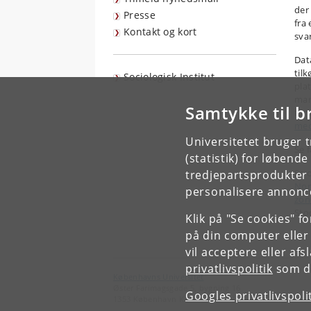
der
Presse
fra
Kontakt og kort
sva
Dat
til
Sociologisk Institut
pla
mar
Samtykke til b
for
med
Universitetet bruger 
Se 
(statistik) for løbend
Se 
tredjepartsprodukter t
Nor
personalisere annonce
zon
Sto
Klik på "Se cookies" f
på din computer eller
vil acceptere eller af
privatlivspolitik
som du
Københavns Universitet
Øster Farimagsgade 5, bygning 16
Googles privatlivspoli
1353 København K