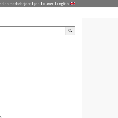
ind en medarbejder
Job
KUnet
English
,