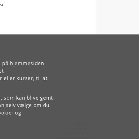
var
r
g
rd på hjemmesiden
et
ller kurser, til at
es, som kan blive gemt
an selv vælge om du
okie- og
Kontakt:
Mikkel Krogh
mk
@
faos
.
dk
Tlf:
+45 35 33 56 06