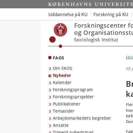
Start
Uddannelse på KU
Forskning på KU
Forskningscenter f
og Organisationsst
Sociologisk Institut
FAOS
FAO
Om FAOS
17.
Nyheder
B
Kalender
Forskningsprogram
k
Forskningsprojekter
Publikationer
Fle
kap
Temasider
bef
Arbejdsmarkedets begreber
Dan
Ansatte
Fak
Tilmeld nyhedsmail