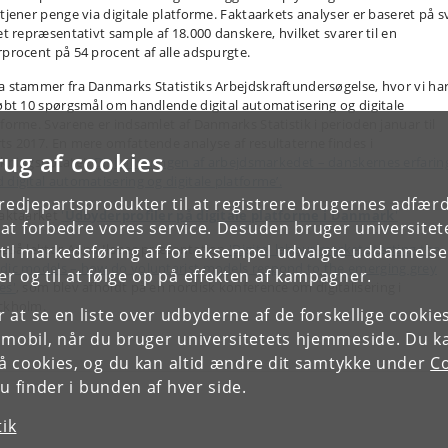
 tjener penge via digitale platforme. Faktaarkets analyser er baseret på s
 et repræsentativt sample af 18.000 danskere, hvilket svarer til en
rprocent på 54 procent af alle adspurgte.
a stammer fra Danmarks Statistiks Arbejdskraftundersøgelse, hvor vi ha
købt 10 spørgsmål om handlende digital automatisering og digitale
tforme. Svarene er indsamlet af Danmarks Statistik i perioden januar til
ts 2017. En mere omfattende analyse af resultaterne findes i
rug af cookies
skningsnotatet
’Digitaliseringen af arbejdsmarkedet – danskernes erfarin
 digital automatisering og digitale platforme’.
tredjepartsprodukter til at registrere brugernes adfæ
faktaarket
'
Udbyderprofiler på digitale platforme i Danmark
'
e at forbedre vores service. Desuden bruger universitet
også lektor Anna Ilsøes præsentation
'Digital labour markets testing the
il markedsføring af for eksempel udvalgte uddannelser e
dic models – how do voluntarist models respond to the emerging grey
r og til at følge op på effekten af kampagner.
es'
, som blev afholdt på en nordisk konference om digitalisering i
ckholm.
or at se en liste over udbyderne af de forskellige cooki
 mobil, når du bruger universitetets hjemmeside. Du k
slå cookies, og du kan altid ændre dit samtykke under
Co
 finder i bunden af hver side.
tik