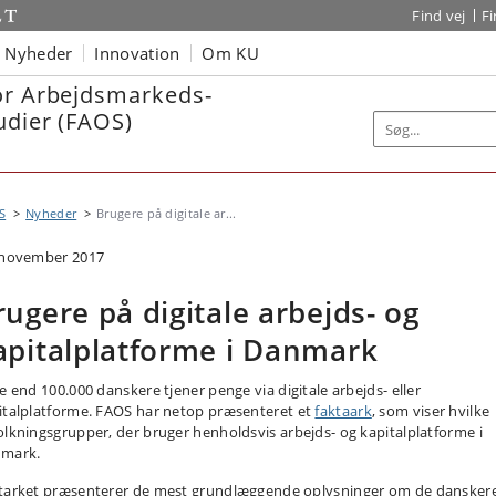
Find vej
F
Nyheder
Innovation
Om KU
or Arbejdsmarkeds-
udier (FAOS)
S
Nyheder
Brugere på digitale ar...
 november 2017
rugere på digitale arbejds- og
apitalplatforme i Danmark
re end 100.000 danskere tjener penge via digitale arbejds- eller
italplatforme. FAOS har netop præsenteret et
faktaark
, som viser hvilke
olkningsgrupper, der bruger henholdsvis arbejds- og kapitalplatforme i
mark.
tarket præsenterer de mest grundlæggende oplysninger om de danskere