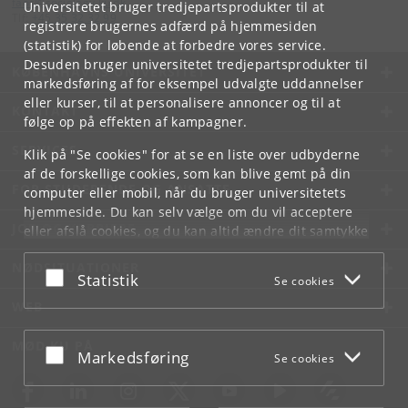
faos
@
sociology
.
ku
.
dk
Universitetet bruger tredjepartsprodukter til at
Tlf:
+45 35 32 32 99
registrere brugernes adfærd på hjemmesiden
(statistik) for løbende at forbedre vores service.
Desuden bruger universitetet tredjepartsprodukter til
KØBENHAVNS UNIVERSITET
markedsføring af for eksempel udvalgte uddannelser
eller kurser, til at personalisere annoncer og til at
KONTAKT
følge op på effekten af kampagner.
SERVICES
Klik på "Se cookies" for at se en liste over udbyderne
af de forskellige cookies, som kan blive gemt på din
FOR STUDERENDE OG ANSATTE
computer eller mobil, når du bruger universitetets
hjemmeside. Du kan selv vælge om du vil acceptere
JOB OG KARRIERE
eller afslå cookies, og du kan altid ændre dit samtykke
under
Cookie- og privatlivspolitik
som du finder i
NØDSITUATIONER
bunden af hver side.
Acceptér eller afslå
Statistik
Se cookies
Googles privatlivspolitik
WEB
MØD KU PÅ
Acceptér eller afslå
Markedsføring
Se cookies