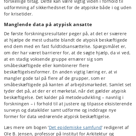
forskellige tiltag. Dette kan være vigtig viden i forhold til
udformning af sikkerhedsnet for de atypiske både i og uden
for krisetider.
Manglende data på atypisk ansatte
De første forskningsresultater peger på, at det er sværere
at hjælpe de mest udsatte blandt de atypisk beskæftigede
end dem med en fast fuldtidsansættelse. Spørgsmålet er,
om der har været barrierer for, at de søgte hjælp, da vi ved,
at en stadig voksende gruppe ernærer sig som
småbeskæftigede eller kombinerer flere
beskæftigelsesformer. En anden vigtig læring er, at vi
mangler gode tal på flere af de grupper, som er
småbeskæftigede på kanten af arbejdsmarkedet. Samlet set
tyder det på, at der er et mørketal, når det gælder atypisk
beskæftigelse. Det kalder på metodeudvikling – navnlig i
forskningen – i forhold til at justere og tilpasse eksisterende
surveys og datakilder samt udforme og inddrage nye
former for data vedrørende atypisk beskæftigelse.
Læs mere om bogen ’
Det epidemiske samfund
’ redigeret af
Ole B. Jensen, professor på Institut for Arkitektur og