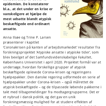
epidemien. De konstaterer
bl.a., at det under en krise er
vanskeligere at hjælpe de
mest udsatte blandt atypisk
beskæftigede end ordinært
ansatte.
Anna Ilsøe og Trine P. Larsen
præsenterer i kapitlet
’Coronakrisen på kanten af arbejdsmarkedet’ resultater fra
forskningsprojektet ’Atypiske ansatte i atypiske tider’, som
blev bevilget af det Samfundsvidenskabelige Fakultet,
Københavns Universitet i april 2020. Projektet formål var at
undersøge, hvordan forskellige grupper af atypisk
beskæftigede oplevede Corona-krisen og regeringens
hjælpepakker. Den danske regering udformede en serie af
hjælpepakker under Corona-krisen – også målrettet de
atypisk beskæftigede – og de tilpassede løbende pakkerne i
takt med tilbagemeldinger fra modtagergrupperne. Det er
et nybrud i dansk politik, og det gav en unik
forskningsmæssig mulighed for at studere effekten af