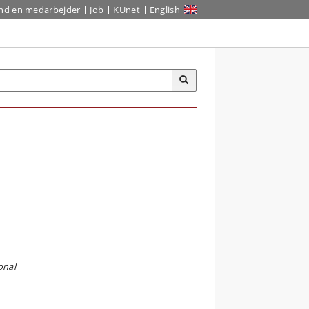
ind en medarbejder
Job
KUnet
English
onal