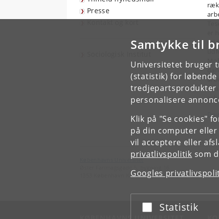
ræk
Presse
arb
Kontakt og kort
Tes
er 
Samtykke til b
udd
udf
Sociologisk Institut
Mob
Universitetet bruger 
dan
(statistik) for løbend
arb
tredjepartsprodukter t
hvad
arb
personalisere annonce
Dow
Klik på "Se cookies" f
på din computer eller
vil acceptere eller af
privatlivspolitik
som du
Københavns Universitet
Øster Farimagsgade 5, bygning 16
Googles privatlivspoli
1353 København K
Statistik
Acceptér eller afslå
KØBENHAVNS UNIVERSITET
KO