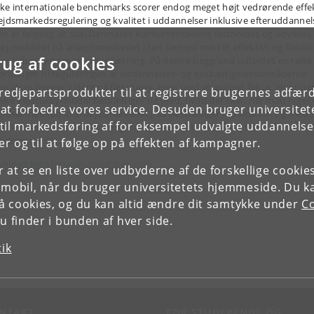
ke internationale benchmarks scorer endog meget højt vedrørende effe
ejdsmarkedsregulering og kvalitet i uddannelser inklusive efteruddannel
en er følgelig, at skal Danmarks konkurrenceevne fastholdes og udvikles,
høj mobilitet på arbejdsmarkedet i tæt samspil med et effektivt og fleksib
rug af cookies
annelsessystem en forudsætning. På denne baggrund udfoldes en rækk
ordringer til reguleringen af uddannelses- og beskæftigelsesområderne.
ication bygger videre på flexicurity, men med et ændret fokus. Hvor de
tredjepartsprodukter til at registrere brugernes adfæ
ske flexicurity-model beskæftiger sig med, hvad der sker, når man ryger 
e at forbedre vores service. Desuden bruger universitet
ejdsløshed (ud af arbejdsmarkedet), så beskæftiger mobication sig med,
il markedsføring af for eksempel udvalgte uddannelser e
 der sker af (op)kvalificering, når man er - eller er på vej ind - på
ejdsmarkedet.
r og til at følge op på effekten af kampagner.
nload hele forskningsnotatet (pdf)
or at se en liste over udbyderne af de forskellige cooki
 mobil, når du bruger universitetets hjemmeside. Du k
slå cookies, og du kan altid ændre dit samtykke under
Co
 finder i bunden af hver side.
tik
NTAKT
FOR STUDERENDE OG