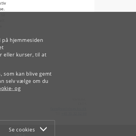
ktiv
se.
 så
elt
e
n
rd på hjemmesiden
ud i
et
ller kurser, til at
es, som kan blive gemt
an selv vælge om du
okie- og
Kontakt:
FAOS
faos
@
sociology
.
ku
.
dk
Tlf:
+45 35 32 32 99
Se cookies
WEB