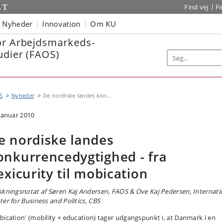
Find vej
F
Nyheder
Innovation
Om KU
or Arbejdsmarkeds-
udier (FAOS)
S
Nyheder
De nordiske landes kon...
 januar 2010
e nordiske landes
onkurrencedygtighed - fra
lexicurity til mobication
skningsnotat af Søren Kaj Andersen, FAOS & Ove Kaj Pedersen, Internati
ter for Business and Politics, CBS
bication' (mobility + education) tager udgangspunkt i, at Danmark i en