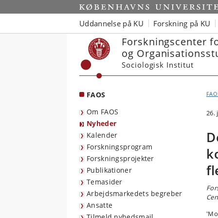
Start
Uddannelse på KU
Forskning på KU
Forskningscenter f
og Organisationsst
Sociologisk Institut
FAOS
FAO
Om FAOS
26.
Nyheder
D
Kalender
Forskningsprogram
k
Forskningsprojekter
f
Publikationer
Temasider
For
Arbejdsmarkedets begreber
Cen
Ansatte
'Mo
Tilmeld nyhedsmail