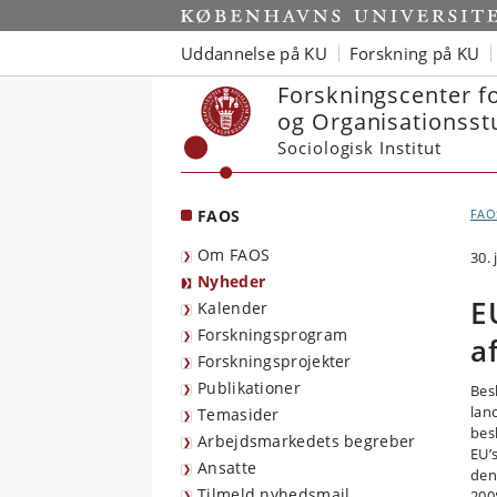
Start
Uddannelse på KU
Forskning på KU
Forskningscenter f
og Organisationsst
Sociologisk Institut
FAOS
FAO
Om FAOS
30.
Nyheder
E
Kalender
Forskningsprogram
a
Forskningsprojekter
Publikationer
Bes
lan
Temasider
bes
Arbejdsmarkedets begreber
EU’
Ansatte
den
Tilmeld nyhedsmail
200