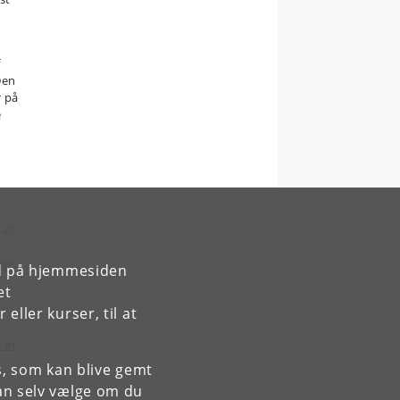
f
Den
r på
e
alt
ge,
rd på hjemmesiden
et
ller kurser, til at
 of
es, som kan blive gemt
an selv vælge om du