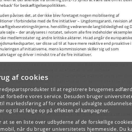
meback’ for beskæftigelsespolitikken.
uden påvises det, at der ikke blev foretaget nogen mobilisering af
itioner i forbindelse med de fire initiativer – Ungdomsgaranti, revision a
kæftigelsesretningslinjerne, henstilling vedrørende langtidsledighed og 
iale søjle – der analyseres i notatet, selvom alle fire indeholder eksemple
tiske medlemsstater og andre kritiske aktører. Hvad angår de europæisk
ejdsmarkedsparter, ser disse ud til at have mere reaktive end proaktive i
muleringen af initiativerne, mens kommissionen skiller sig ud som
iativtager og driver i mindst tre af de fire initiativer.
elig argumenteres der for, at beskæftigelsespolitikkens fortrængning i
oden lige efter krisens indtog er en effekt af, at den politiske
rug af cookies
ærksomhed koncentreredes om finanspolitisk stabilitet under den liber
enterede Barroso-kommission. I takt med at den økonomiske krise aftog,
s dens sociale og beskæftigelsesmæssige konsekvenser blev mere tydeli
tredjepartsprodukter til at registrere brugernes adfæ
ttede den politiske opmærksomhed sig gradvist over imod sociale og
e at forbedre vores service. Desuden bruger universitet
kæftigelsesmæssige spørgsmål. Denne udvikling blev fremskyndet, da
il markedsføring af for eksempel udvalgte uddannelser e
missionen fik en mere socialt orienteret formand.
r og til at følge op på effekten af kampagner.
 hele forskningsnotatet
'Formulating EU employment policy in times
 Economic Governance'
.
or at se en liste over udbyderne af de forskellige cooki
 mobil, når du bruger universitetets hjemmeside. Du k