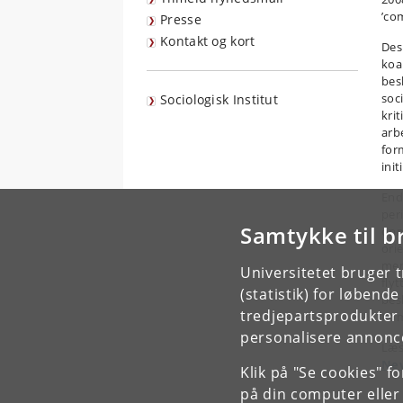
’co
Presse
Kontakt og kort
Des
koal
bes
soc
Sociologisk Institut
kri
arb
for
init
End
peri
Samtykke til b
opm
ori
men
Universitetet bruger 
fly
(statistik) for løbend
bes
tredjepartsprodukter t
Kom
personalisere annonce
Læs
New
Klik på "Se cookies" f
på din computer eller