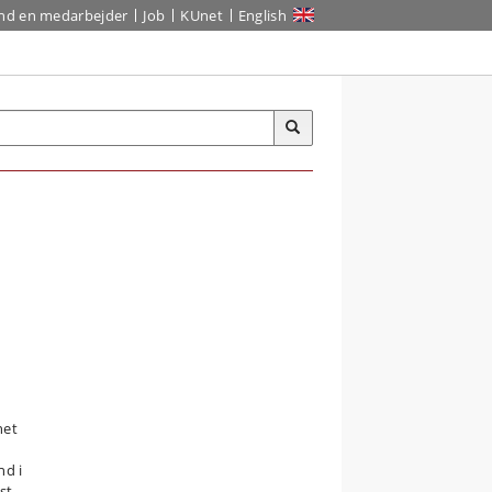
ind en medarbejder
Job
KUnet
English
net
nd i
st