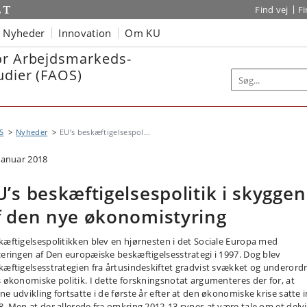
Find vej
F
Nyheder
Innovation
Om KU
or Arbejdsmarkeds-
udier (FAOS)
S
Nyheder
EU’s beskæftigelsespol...
 januar 2018
U’s beskæftigelsespolitik i skyggen
f den nye økonomistyring
kæftigelsespolitikken blev en hjørnesten i det Sociale Europa med
ceringen af ​​Den europæiske beskæftigelsesstrategi i 1997. Dog blev
kæftigelsesstrategien fra årtusindeskiftet gradvist svækket og underord
s økonomiske politik. I dette forskningsnotat argumenteres der for, at
ne udvikling fortsatte i de første år efter at den økonomiske krise satte i
8. Men at der allerede fra omkring 2012-13 synes at være tale om et delvi