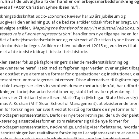
en. En af de udvalgte artikler handler om arbejdsmarkedsforskning og
evet af FAOS’ Christian Lyhne Ibsen m.fl.
skningstidsskriftet Socio-Economic Review har 20 års jubilæum og
dgiver i den anledning 20 af de bedste artikler tidsskriftet har bragt. En 
udvalgte artikler,
‘Mapping the frontier of theory in industrial relations: t
tested role of worker representation’
, handler om nye tilgange inden for
diet af arbejdsmarkedsrelationer og er skrevet af Christian Lyhne Ibsen 
denlandske kolleger. Artiklen er blev publiceret i 2015 og vurderes til at
 et af de bedste bidrag i tidsskriftets historie.
iklen sætter fokus på fagforeningers dalende medlemstilslutning og
sekvenserne heraf. I takt med at fagforeninger verden over er gået tilba
der opstået nye alternative former for organisationer og institutioner, de
ræsenterer lønmodtagernes interesser. Disse alternativer til fagforeninge
sociale bevægelser eller virksomhedsdrevne medarbejderråd, har udfordr
skningen i arbejdsmarkedsrelationer og skabt behov for nytænkning. I
iklen viser Christian Lyhne Ibsen, Maite Tapia (Michigan State University)
mas A. Kochan (MIT Sloan School of Management), at eksisterende teori
en for forskningen har svært ved at forstå og forklare de nye former for
modtagerrepræsentation. Derfor er nye teoriretninger, der udvider pale
aktører og ansættelsesformer, som relaterer sig til de nye former for
modtagerrepræsentation, nødvendige. Endelig viser forfatterne, hvorda
 teoriretninger kan revitalisere forskningen i arbejdsmarkedsrelationer 
ereføre den praksisnære forskningstradition, som har karakteriseret