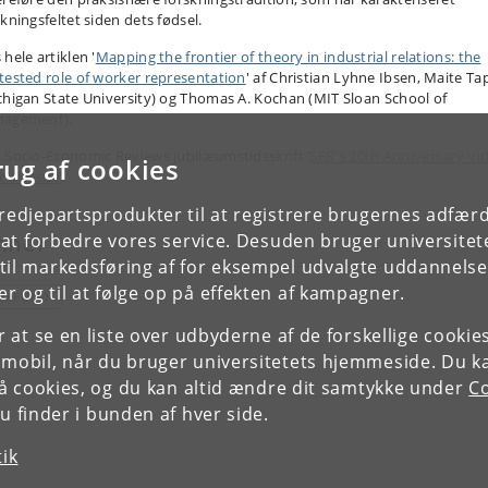
skningsfeltet siden dets fødsel.
hele artiklen '
Mapping the frontier of theory in industrial relations: the
tested role of worker representation
' af Christian Lyhne Ibsen, Maite Ta
chigan State University) og Thomas A. Kochan (MIT Sloan School of
agement).
 Socio-Economic Reviews jubilæumstidsskrift ’
SER's 20th Anniversary Vir
rug af cookies
cial Issue
’.
tredjepartsprodukter til at registrere brugernes adfæ
e at forbedre vores service. Desuden bruger universitet
mner
il markedsføring af for eksempel udvalgte uddannelser e
r og til at følge op på effekten af kampagner.
AMFUND
or at se en liste over udbyderne af de forskellige cooki
 mobil, når du bruger universitetets hjemmeside. Du k
slå cookies, og du kan altid ændre dit samtykke under
Co
 finder i bunden af hver side.
tik