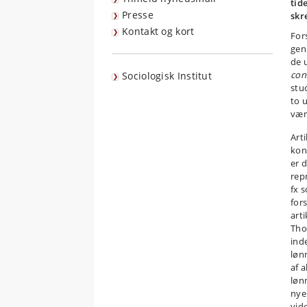
tid
Presse
skr
Kontakt og kort
For
genu
de 
con
Sociologisk Institut
stu
to u
være
Art
kon
er 
rep
fx 
for
art
Tho
ind
løn
af 
løn
nye
vid