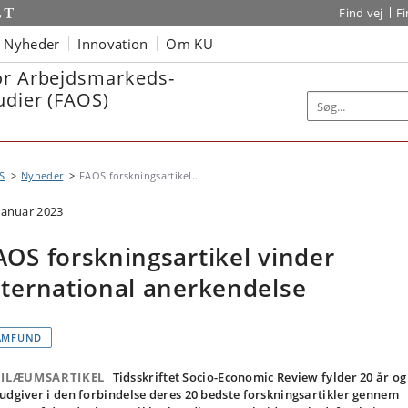
Find vej
F
Nyheder
Innovation
Om KU
or Arbejdsmarkeds-
udier (FAOS)
S
Nyheder
FAOS forskningsartikel...
 januar 2023
AOS forskningsartikel vinder
nternational anerkendelse
AMFUND
BILÆUMSARTIKEL
Tidsskriftet Socio-Economic Review fylder 20 år og
udgiver i den forbindelse deres 20 bedste forskningsartikler gennem