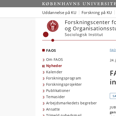
Start
Uddannelse på KU
Forskning på KU
Forskningscenter f
og Organisationsst
Sociologisk Institut
FAOS
FAO
Om FAOS
24.
Nyheder
F
Kalender
Forskningsprogram
i
Forskningsprojekter
Publikationer
S
Temasider
Arbejdsmarkedets begreber
JU
Ansatte
gen
Tilmeld nyhedsmail