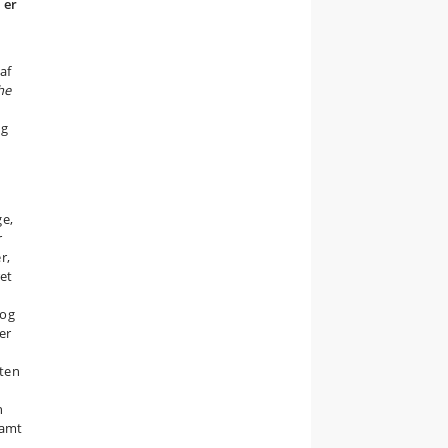
 er
af
he
og
ge,
r
r,
et
 og
er
tten
n
samt