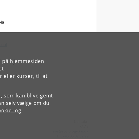
pia
tual
rd på hjemmesiden
et
ller kurser, til at
es, som kan blive gemt
an selv vælge om du
okie- og
Kontakt:
FAOS
faos
@
sociology
.
ku
.
dk
Tlf:
+45 35 32 32 99