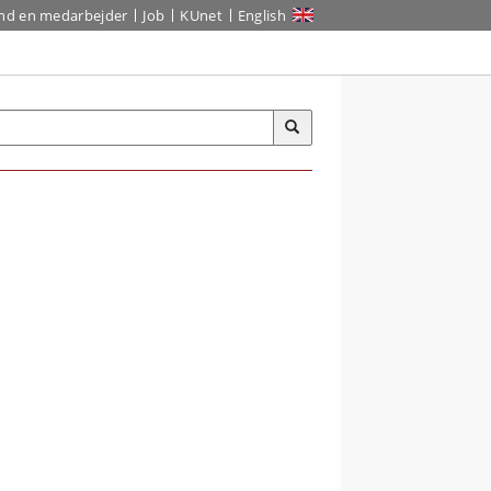
ind en medarbejder
Job
KUnet
English