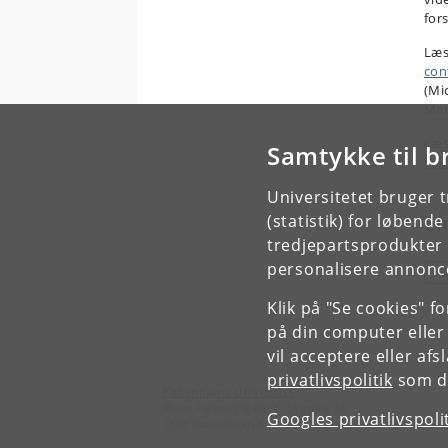
for
Læs 
con
(Mi
Man
Læs
Samtykke til b
Spe
Universitetet bruger 
(statistik) for løbend
E
tredjepartsprodukter t
personalisere annonce
S
Klik på "Se cookies" f
på din computer eller
vil acceptere eller af
privatlivspolitik
som du
Københavns Universitet
Øster Farimagsgade 5, bygning 16
Googles privatlivspoli
1353 København K