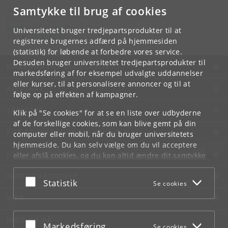
Samtykke til brug af cookies
Kontakt:
FAOS
faos
@
sociology
.
ku
.
dk
Universitetet bruger tredjepartsprodukter til at
Tlf:
+45 35 32 32 99
registrere brugernes adfærd på hjemmesiden
(statistik) for løbende at forbedre vores service.
Desuden bruger universitetet tredjepartsprodukter til
KØBENHAVNS UNIVERSITET
markedsføring af for eksempel udvalgte uddannelser
eller kurser, til at personalisere annoncer og til at
KONTAKT
følge op på effekten af kampagner.
SERVICES
Klik på "Se cookies" for at se en liste over udbyderne
af de forskellige cookies, som kan blive gemt på din
FOR STUDERENDE OG ANSATTE
computer eller mobil, når du bruger universitetets
hjemmeside. Du kan selv vælge om du vil acceptere
JOB OG KARRIERE
eller afslå cookies, og du kan altid ændre dit samtykke
under
Cookie- og privatlivspolitik
som du finder i
NØDSITUATIONER
bunden af hver side.
Acceptér eller afslå
Statistik
Se cookies
Googles privatlivspolitik
WEB
MØD KU PÅ
Acceptér eller afslå
Markedsføring
Se cookies