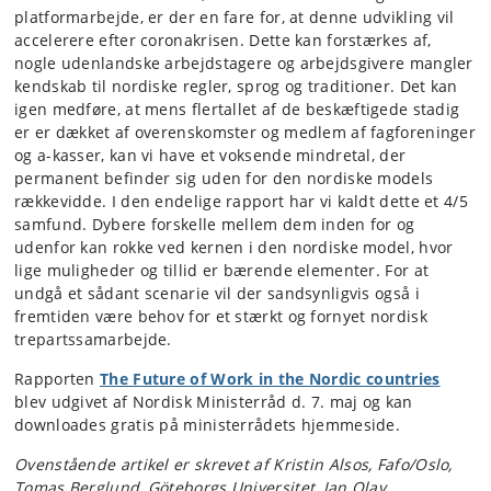
platformarbejde, er der en fare for, at denne udvikling vil
accelerere efter coronakrisen. Dette kan forstærkes af,
nogle udenlandske arbejdstagere og arbejdsgivere mangler
kendskab til nordiske regler, sprog og traditioner. Det kan
igen medføre, at mens flertallet af de beskæftigede stadig
er er dækket af overenskomster og medlem af fagforeninger
og a-kasser, kan vi have et voksende mindretal, der
permanent befinder sig uden for den nordiske models
rækkevidde. I den endelige rapport har vi kaldt dette et 4/5
samfund. Dybere forskelle mellem dem inden for og
udenfor kan rokke ved kernen i den nordiske model, hvor
lige muligheder og tillid er bærende elementer. For at
undgå et sådant scenarie vil der sandsynligvis også i
fremtiden være behov for et stærkt og fornyet nordisk
trepartssamarbejde.
Rapporten
The Future of Work in the Nordic countries
blev udgivet af Nordisk Ministerråd d. 7. maj og kan
downloades gratis på ministerrådets hjemmeside.
Ovenstående artikel er skrevet af
Kristin Alsos, Fafo/Oslo,
Tomas Berglund, Göteborgs Universitet, Jan Olav