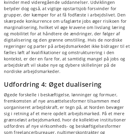
kvinder med videregående uddannelser. Udviklingen
betyder dog også, at vigtige opstartsjob forsvinder for
grupper, der kæmper for at få fodfæste i arbejdslivet. Den
skærpede konkurrence om ufaglærte jobs øger risikoen for
marginalisering, hvilket vil øge kravene om livslang læring
og mobilitet for at håndtere de ændringer, der følger af
digitalisering og den grønne omstilling. Hvis de nordiske
regeringer og parter på arbejdsmarkedet ikke bidrager til et
fælles løft af kvalifikationer og omstrukturering i den
kontekst, er der en fare for, at samtidig mangel på jobs og
arbejdskraft vil skabe nye og dybere skillelinjer på de
nordiske arbejdsmarkeder.
Udfordring 4: Øget dualisering
Øgede forskelle i beskæftigelse, lønninger og formuer,
fremkomsten af nye ansættelsesformer tilsammen med
uorganiseret arbejdskraft, er tegn på, at Norden bevæger
sig i retning af et mere opdelt arbejdsmarked. På et mere
grænseløst arbejdsmarked, hvor de kollektive institutioner
udfordres af nye virksomheds- og beskæftigelsesformer
som freelancerbureauer, nultimerskontrakter og