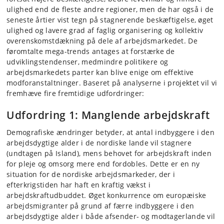
ulighed end de fleste andre regioner, men de har også i de
seneste årtier vist tegn på stagnerende beskæftigelse, øget
ulighed og lavere grad af faglig organisering og kollektiv
overenskomstdækning på dele af arbejdsmarkedet. De
føromtalte mega-trends antages at forstærke de
udviklingstendenser, medmindre politikere og
arbejdsmarkedets parter kan blive enige om effektive
modforanstaltninger. Baseret på analyserne i projektet vil vi
fremhæve fire fremtidige udfordringer:
Udfordring 1: Manglende arbejdskraft
Demografiske ændringer betyder, at antal indbyggere i den
arbejdsdygtige alder i de nordiske lande vil stagnere
(undtagen på Island), mens behovet for arbejdskraft inden
for pleje og omsorg mere end fordobles. Dette er en ny
situation for de nordiske arbejdsmarkeder, der i
efterkrigstiden har haft en kraftig vækst i
arbejdskraftudbuddet. Øget konkurrence om europæiske
arbejdsmigranter på grund af færre indbyggere i den
arbejdsdygtige alder i både afsender- og modtagerlande vil