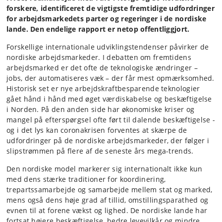
forskere, identificeret de vigtigste fremtidige udfordringer
for arbejdsmarkedets parter og regeringer i de nordiske
lande. Den endelige rapport er netop offentliggjort.
Forskellige internationale udviklingstendenser påvirker de
nordiske arbejdsmarkeder. I debatten om fremtidens
arbejdsmarked er det ofte de teknologiske ændringer –
jobs, der automatiseres væk – der får mest opmærksomhed.
Historisk set er nye arbejdskraftbesparende teknologier
gået hånd i hånd med øget værdiskabelse og beskæftigelse
i Norden. På den anden side har økonomiske kriser og
mangel på efterspørgsel ofte ført til dalende beskæftigelse -
og i det lys kan coronakrisen forventes at skærpe de
udfordringer på de nordiske arbejdsmarkeder, der følger i
slipstrømmen på flere af de seneste års mega-trends.
Den nordiske model markerer sig internationalt ikke kun
med dens stærke traditioner for koordinering,
trepartssamarbejde og samarbejde mellem stat og marked,
mens også dens høje grad af tillid, omstillingsparathed og
evnen til at forene vækst og lighed. De nordiske lande har
fortsat højere beskæftigelse, bedre levevilkår og mindre