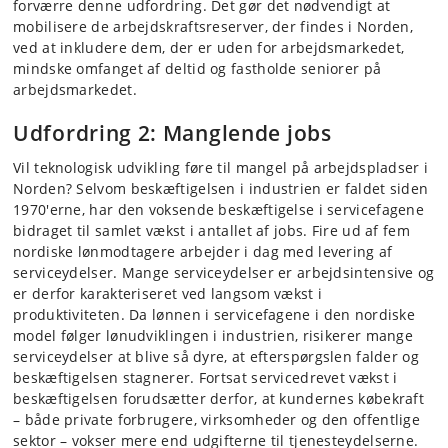
forværre denne udfordring. Det gør det nødvendigt at
mobilisere de arbejdskraftsreserver, der findes i Norden,
ved at inkludere dem, der er uden for arbejdsmarkedet,
mindske omfanget af deltid og fastholde seniorer på
arbejdsmarkedet.
Udfordring 2: Manglende jobs
Vil teknologisk udvikling føre til mangel på arbejdspladser i
Norden? Selvom beskæftigelsen i industrien er faldet siden
1970'erne, har den voksende beskæftigelse i servicefagene
bidraget til samlet vækst i antallet af jobs. Fire ud af fem
nordiske lønmodtagere arbejder i dag med levering af
serviceydelser. Mange serviceydelser er arbejdsintensive og
er derfor karakteriseret ved langsom vækst i
produktiviteten. Da lønnen i servicefagene i den nordiske
model følger lønudviklingen i industrien, risikerer mange
serviceydelser at blive så dyre, at efterspørgslen falder og
beskæftigelsen stagnerer. Fortsat servicedrevet vækst i
beskæftigelsen forudsætter derfor, at kundernes købekraft
– både private forbrugere, virksomheder og den offentlige
sektor – vokser mere end udgifterne til tjenesteydelserne.