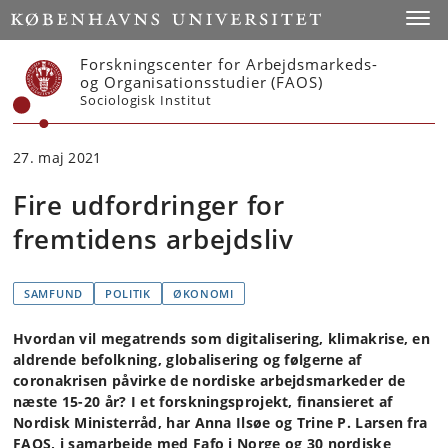
Start
Toggl
Forskningscenter for Arbejdsmarkeds-
og Organisationsstudier (FAOS)
Sociologisk Institut
27. maj 2021
Fire udfordringer for
fremtidens arbejdsliv
SAMFUND
POLITIK
ØKONOMI
Hvordan vil megatrends som digitalisering, klimakrise, en
aldrende befolkning, globalisering og følgerne af
coronakrisen påvirke de nordiske arbejdsmarkeder de
næste 15-20 år? I et forskningsprojekt, finansieret af
Nordisk Ministerråd, har Anna Ilsøe og Trine P. Larsen fra
FAOS, i samarbejde med Fafo i Norge og 30 nordiske