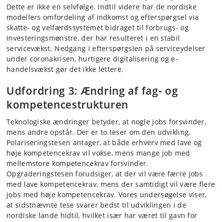
Dette er ikke en selvfølge. Indtil videre har de nordiske
modellers omfordeling af indkomst og efterspørgsel via
skatte- og velfærdssystemet bidraget til forbrugs- og
investeringsmønstre, der har resulteret i en stabil
servicevækst. Nedgang i efterspørgslen på serviceydelser
under coronakrisen, hurtigere digitalisering og e-
handelsvækst gør det ikke lettere.
Udfordring 3: Ændring af fag- og
kompetencestrukturen
Teknologiske ændringer betyder, at nogle jobs forsvinder,
mens andre opstår. Der er to teser om den udvikling.
Polariseringstesen antager, at både erhverv med lave og
høje kompetencekrav vil vokse, mens mange job med
mellemstore kompetencekrav forsvinder.
Opgraderingstesen forudsiger, at der vil være færre jobs
med lave kompetencekrav, mens der samtidigt vil være flere
jobs med høje kompetencekrav. Vores undersøgelse viser,
at sidstnævnte tese svarer bedst til udviklingen i de
nordiske lande hidtil, hvilket især har været til gavn for