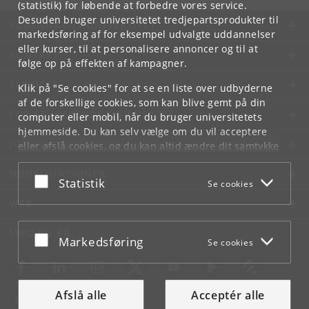
(statistik) for løbende at forbedre vores service.
Desuden bruger universitetet tredjepartsprodukter til
KØBENHAVNS UNIVERSITET
markedsføring af for eksempel udvalgte uddannelser
eller kurser, til at personalisere annoncer og til at
KONTAKT
følge op på effekten af kampagner.
SERVICES
Klik på "Se cookies" for at se en liste over udbyderne
af de forskellige cookies, som kan blive gemt på din
FOR STUDERENDE OG ANSATTE
computer eller mobil, når du bruger universitetets
hjemmeside. Du kan selv vælge om du vil acceptere
JOB OG KARRIERE
eller afslå cookies, og du kan altid ændre dit samtykke
under
Cookie- og privatlivspolitik
som du finder i
NØDSITUATIONER
bunden af hver side.
Acceptér eller afslå
Statistik
Se cookies
Googles privatlivspolitik
WEB
MØD KU PÅ
Acceptér eller afslå
Markedsføring
Se cookies
Afslå alle
Acceptér alle