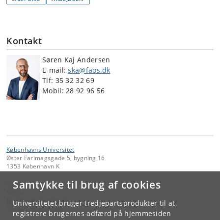
Kontakt
Søren Kaj Andersen
E-mail:
ska@faos.dk
Tlf: 35 32 32 69
Mobil: 28 92 96 56
Københavns Universitet
Øster Farimagsgade 5, bygning 16
1353 København K
Samtykke til brug af cookies
Kontakt:
FAOS
faos
@
sociology
.
ku
.
dk
Universitetet bruger tredjepartsprodukter til at
Tlf:
+45 35 32 32 99
registrere brugernes adfærd på hjemmesiden