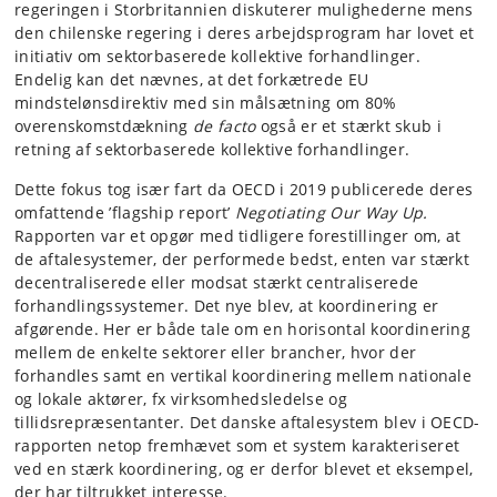
regeringen i Storbritannien diskuterer mulighederne mens
den chilenske regering i deres arbejdsprogram har lovet et
initiativ om sektorbaserede kollektive forhandlinger.
Endelig kan det nævnes, at det forkætrede EU
mindstelønsdirektiv med sin målsætning om 80%
overenskomstdækning
de facto
også er et stærkt skub i
retning af sektorbaserede kollektive forhandlinger.
Dette fokus tog især fart da OECD i 2019 publicerede deres
omfattende ’flagship report’
Negotiating Our Way Up.
Rapporten var et opgør med tidligere forestillinger om, at
de aftalesystemer, der performede bedst, enten var stærkt
decentraliserede eller modsat stærkt centraliserede
forhandlingssystemer. Det nye blev, at koordinering er
afgørende. Her er både tale om en horisontal koordinering
mellem de enkelte sektorer eller brancher, hvor der
forhandles samt en vertikal koordinering mellem nationale
og lokale aktører, fx virksomhedsledelse og
tillidsrepræsentanter. Det danske aftalesystem blev i OECD-
rapporten netop fremhævet som et system karakteriseret
ved en stærk koordinering, og er derfor blevet et eksempel,
der har tiltrukket interesse.