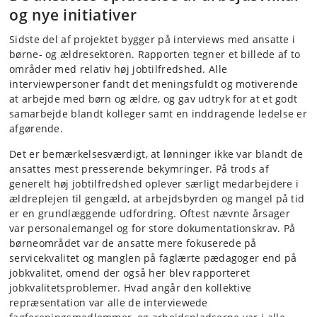
og nye initiativer
Sidste del af projektet bygger på interviews med ansatte i
børne- og ældresektoren. Rapporten tegner et billede af to
områder med relativ høj jobtilfredshed. Alle
interviewpersoner fandt det meningsfuldt og motiverende
at arbejde med børn og ældre, og gav udtryk for at et godt
samarbejde blandt kolleger samt en inddragende ledelse er
afgørende.
Det er bemærkelsesværdigt, at lønninger ikke var blandt de
ansattes mest presserende bekymringer. På trods af
generelt høj jobtilfredshed oplever særligt medarbejdere i
ældreplejen til gengæld, at arbejdsbyrden og mangel på tid
er en grundlæggende udfordring. Oftest nævnte årsager
var personalemangel og for store dokumentationskrav. På
børneområdet var de ansatte mere fokuserede på
servicekvalitet og manglen på ​​faglærte pædagoger end på
jobkvalitet, omend der også her blev rapporteret
jobkvalitetsproblemer. Hvad angår den kollektive
repræsentation var alle de interviewede