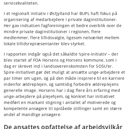
servicekvaliteten.
I et regionalt initiativ i Østjylland har BUPL haft fokus på
organisering af medarbejdere i private daginstitutioner.
Her gav indsatsen fagforeningen et bedre overblik over de
mindre private daginstitutioner i regionen, flere
medlemmer, flere tillidsvalgte, ligesom netværket mellem
lokale tillidsrepræsentanter blev styrket.
I rapporten indgår også det såkaldte ‘spire-initiativ’ – der
blev startet af FOA Horsens og Horsens kommune, som i
dag er skrevet ind i landsoverenskomsten for SOSU’er.
Spire-initiativet gør det muligt at ansætte unge-arbejdere et
par timer om ugen, og på den måde inspirere til en karriere
indenfor ældreplejen, og samtidig forbedre ældreplejens
generelle image. Horsens har i dag flere års erfaring med
unge-arbejdere på plejehjem, og konkret har initiativet
medført en markant stigning i antallet af motiverede og
kompetente ansøgere til opslåede stillinger samt en større
andel af mandlige ansøgere.
De ansattes opfattelse af arbejdsvilkår