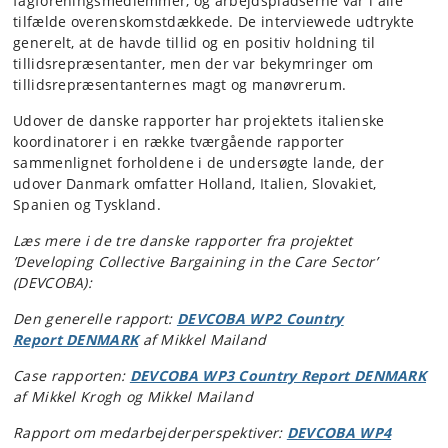
fagforeningsmedlemmer, og arbejdspladserne var i alle
tilfælde overenskomstdækkede. De interviewede udtrykte
generelt, at de havde tillid og en positiv holdning til
tillidsrepræsentanter, men der var bekymringer om
tillidsrepræsentanternes magt og manøvrerum.
Udover de danske rapporter har projektets italienske
koordinatorer i en række tværgående rapporter
sammenlignet forholdene i de undersøgte lande, der
udover Danmark omfatter Holland, Italien, Slovakiet,
Spanien og Tyskland.
Læs mere i de tre danske rapporter fra projektet
’Developing Collective Bargaining in the Care Sector’
(DEVCOBA):
Den generelle rapport:
DEVCOBA WP2 Country
Report DENMARK
af Mikkel Mailand
Case rapporten:
DEVCOBA WP3 Country Report DENMARK
af Mikkel Krogh og Mikkel Mailand
Rapport om medarbejderperspektiver:
DEVCOBA WP4