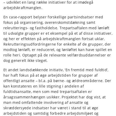
– udviklet en lang række initiativer for at imødegå
arbejdskraftmanglen.
En case-rapport belyser forskellige partsindsatser med
fokus på organisering, overenskomstdækning samt
rekrutterings- og fastholdelse. Trepartsaftalen med lønløft
til udvalgte grupper er et eksempel på et af disse initiativer,
og her er effekten på arbejdskraftmanglen fortsat uklar.
Rekrutteringsudfordringerne for enkelte af de grupper, der
modtog lønløft, er reduceret, og lønløftet kan have spillet en
rolle heri. Optaget på de relevante velfærdsuddannelser er
dog generelt ikke steget.
Et andet landsdækkende initiativ, ’En fremtid med fuldtid’,
har haft fokus på at øge arbejdstiden for grupper af
offentligt ansatte – bl.a. på børne- og ældreområderne. Der
kan konstateres en lille stigning i andelen af
fuldtidsansatte, men som med trepartsaftalen er
årsagssammenhængen usikker. Projektet har dog vist, at
man med omfattende involvering af ansatte og
skræddersyede indsatser har været i stand til at øge
arbejdstiden og samtidig forbedre arbejdsmiljøet og