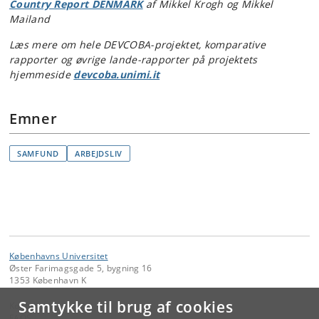
Country Report DENMARK
af Mikkel Krogh og Mikkel
Mailand
Læs mere om hele DEVCOBA-projektet, komparative
rapporter og øvrige lande-rapporter på projektets
hjemmeside
devcoba.unimi.it
Emner
SAMFUND
ARBEJDSLIV
Københavns Universitet
Øster Farimagsgade 5, bygning 16
1353 København K
Samtykke til brug af cookies
Kontakt:
FAOS