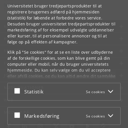
faos
@
sociology
.
ku
.
dk
Universitetet bruger tredjepartsprodukter til at
Tlf:
+45 35 32 32 99
registrere brugernes adfærd på hjemmesiden
(statistik) for løbende at forbedre vores service.
Desuden bruger universitetet tredjepartsprodukter til
KØBENHAVNS UNIVERSITET
markedsføring af for eksempel udvalgte uddannelser
eller kurser, til at personalisere annoncer og til at
KONTAKT
følge op på effekten af kampagner.
SERVICES
Klik på "Se cookies" for at se en liste over udbyderne
af de forskellige cookies, som kan blive gemt på din
FOR STUDERENDE OG ANSATTE
computer eller mobil, når du bruger universitetets
hjemmeside. Du kan selv vælge om du vil acceptere
JOB OG KARRIERE
eller afslå cookies, og du kan altid ændre dit samtykke
under
Cookie- og privatlivspolitik
som du finder i
NØDSITUATIONER
bunden af hver side.
Acceptér eller afslå
Statistik
Se cookies
Googles privatlivspolitik
WEB
MØD KU PÅ
Acceptér eller afslå
Markedsføring
Se cookies