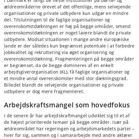
I Danmark er langt de fleste institutioner på børne- og
ældreområderne drevet af det offentlige, mens selvejende
organisationer og private udbydere kun udgør en mindre
del. Tilslutningen til de faglige organisationer og
overenskomstdækningen er høj på begge områder, omend
overenskomstdækningen er noget lavere blandt de private
udbydere. Modsat situationen i mange andre europæiske
lande er der således kun begrænset potentiale i at forbedre
jobkvalitet og rekruttering via øget organisering og
overenskomstdækning. Fragmenteringen på begge områder
er begrænset, da de begge domineres af en enkelt
arbejdsgiverorganisation (KL), få faglige organisationer og
et mindre antal overenskomster med stor dækningsgrad.
Billedet blandt de selvejende organisationer og private
udbydere er dog mere fragmenteret.
Arbejdskraftsmangel som hovedfokus
I de senere år har arbejdskraftmangel udviklet sig til et af
de højest prioriterede temaer på begge områder. Især på
ældreområdet har regeringen og arbejdsmarkedets parter –
hver for sig, sammen og i samararbejde med andre aktører