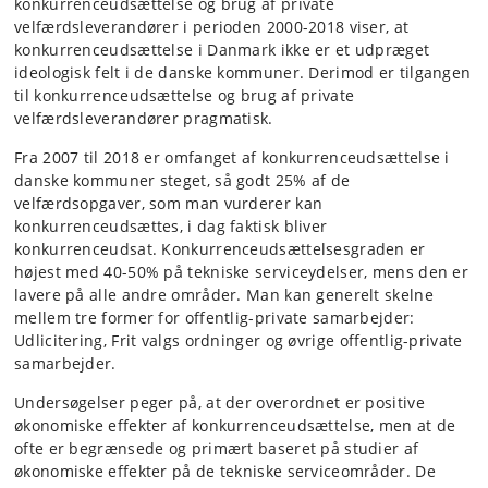
konkurrenceudsættelse og brug af private
velfærdsleverandører i perioden 2000-2018 viser, at
konkurrenceudsættelse i Danmark ikke er et udpræget
ideologisk felt i de danske kommuner. Derimod er tilgangen
til konkurrenceudsættelse og brug af private
velfærdsleverandører pragmatisk.
Fra 2007 til 2018 er omfanget af konkurrenceudsættelse i
danske kommuner steget, så godt 25% af de
velfærdsopgaver, som man vurderer kan
konkurrenceudsættes, i dag faktisk bliver
konkurrenceudsat. Konkurrenceudsættelsesgraden er
højest med 40-50% på tekniske serviceydelser, mens den er
lavere på alle andre områder. Man kan generelt skelne
mellem tre former for offentlig-private samarbejder:
Udlicitering, Frit valgs ordninger og øvrige offentlig-private
samarbejder.
Undersøgelser peger på, at der overordnet er positive
økonomiske effekter af konkurrenceudsættelse, men at de
ofte er begrænsede og primært baseret på studier af
økonomiske effekter på de tekniske serviceområder. De