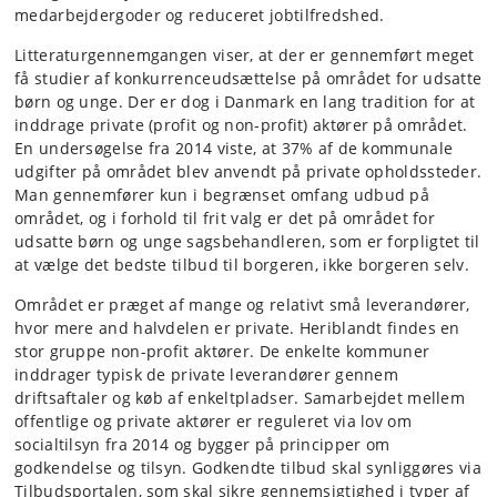
medarbejdergoder og reduceret jobtilfredshed.
Litteraturgennemgangen viser, at der er gennemført meget
få studier af konkurrenceudsættelse på området for udsatte
børn og unge. Der er dog i Danmark en lang tradition for at
inddrage private (profit og non-profit) aktører på området.
En undersøgelse fra 2014 viste, at 37% af de kommunale
udgifter på området blev anvendt på private opholdssteder.
Man gennemfører kun i begrænset omfang udbud på
området, og i forhold til frit valg er det på området for
udsatte børn og unge sagsbehandleren, som er forpligtet til
at vælge det bedste tilbud til borgeren, ikke borgeren selv.
Området er præget af mange og relativt små leverandører,
hvor mere and halvdelen er private. Heriblandt findes en
stor gruppe non-profit aktører. De enkelte kommuner
inddrager typisk de private leverandører gennem
driftsaftaler og køb af enkeltpladser. Samarbejdet mellem
offentlige og private aktører er reguleret via lov om
socialtilsyn fra 2014 og bygger på principper om
godkendelse og tilsyn. Godkendte tilbud skal synliggøres via
Tilbudsportalen, som skal sikre gennemsigtighed i typer af