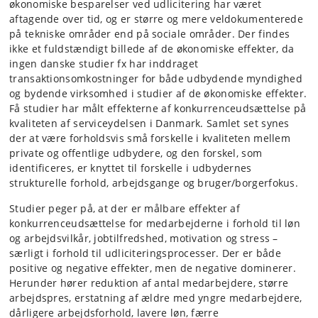
økonomiske besparelser ved udlicitering har været
aftagende over tid, og er større og mere veldokumenterede
på tekniske områder end på sociale områder. Der findes
ikke et fuldstændigt billede af de økonomiske effekter, da
ingen danske studier fx har inddraget
transaktionsomkostninger for både udbydende myndighed
og bydende virksomhed i studier af de økonomiske effekter.
Få studier har målt effekterne af konkurrenceudsættelse på
kvaliteten af serviceydelsen i Danmark. Samlet set synes
der at være forholdsvis små forskelle i kvaliteten mellem
private og offentlige udbydere, og den forskel, som
identificeres, er knyttet til forskelle i udbydernes
strukturelle forhold, arbejdsgange og bruger/borgerfokus.
Studier peger på, at der er målbare effekter af
konkurrenceudsættelse for medarbejderne i forhold til løn
og arbejdsvilkår, jobtilfredshed, motivation og stress –
særligt i forhold til udliciteringsprocesser. Der er både
positive og negative effekter, men de negative dominerer.
Herunder hører reduktion af antal medarbejdere, større
arbejdspres, erstatning af ældre med yngre medarbejdere,
dårligere arbejdsforhold, lavere løn, færre