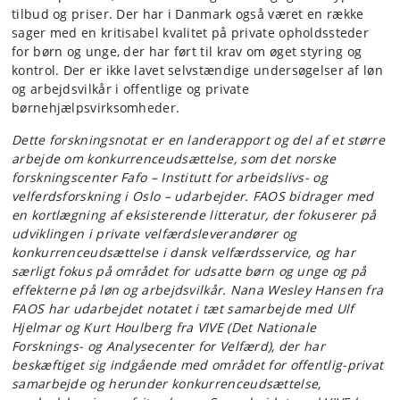
tilbud og priser. Der har i Danmark også været en række
sager med en kritisabel kvalitet på private opholdssteder
for børn og unge, der har ført til krav om øget styring og
kontrol. Der er ikke lavet selvstændige undersøgelser af løn
og arbejdsvilkår i offentlige og private
børnehjælpsvirksomheder.
Dette forskningsnotat er en landerapport og del af et større
arbejde om konkurrenceudsættelse, som det norske
forskningscenter Fafo –
Institutt for arbeidslivs- og
velferdsforskning i Oslo – udarbejder. FAOS bidrager med
en kortlægning af eksisterende litteratur, der fokuserer på
udviklingen i private velfærdsleverandører og
konkurrenceudsættelse i dansk velfærdsservice, og har
særligt fokus på området for udsatte børn og unge og på
effekterne på løn og arbejdsvilkår. Nana Wesley Hansen fra
FAOS har udarbejdet notatet i tæt samarbejde med Ulf
Hjelmar og Kurt Houlberg fra VIVE (Det Nationale
Forsknings- og Analysecenter for Velfærd), der har
beskæftiget sig indgående med området for offentlig-privat
samarbejde og herunder konkurrenceudsættelse,