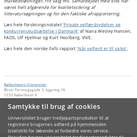
markedsløsninger, frit valg mv. Samarbejdet med VIVE har
været helt afgørende for kvalitetssikring af
litteratursøgningen og for den faktiske afrapportering.
Læs hele forskningsnotatet
'
Private velfærdsydelser og
konkurrenceudsættelse i Danmark
'
af Nana Wesley Hansen,
FAOS, Ulf Hjelmar og Kurt Houlberg, VIVE.
Læs hele den norske Fafo rapport
'Når velferd er til salgs'
.
Københavns Universitet
Øster Farimagsgade 5, bygning 16
1353 København K
Samtykke til brug af cookies
Kontakt:
Mikkel Krogh
mk
@
faos
.
dk
Universitetet bruger tredjepartsprodukter til at
Tlf:
+45 35 33 56 06
registrere brugernes adfærd på hjemmesiden
(statistik) for løbende at forbedre vores service.