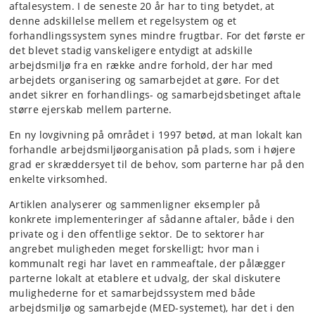
aftalesystem. I de seneste 20 år har to ting betydet, at
denne adskillelse mellem et regelsystem og et
forhandlingssystem synes mindre frugtbar. For det første er
det blevet stadig vanskeligere entydigt at adskille
arbejdsmiljø fra en række andre forhold, der har med
arbejdets organisering og samarbejdet at gøre. For det
andet sikrer en forhandlings- og samarbejdsbetinget aftale
større ejerskab mellem parterne.
En ny lovgivning på området i 1997 betød, at man lokalt kan
forhandle arbejdsmiljøorganisation på plads, som i højere
grad er skræddersyet til de behov, som parterne har på den
enkelte virksomhed.
Artiklen analyserer og sammenligner eksempler på
konkrete implementeringer af sådanne aftaler, både i den
private og i den offentlige sektor. De to sektorer har
angrebet muligheden meget forskelligt; hvor man i
kommunalt regi har lavet en rammeaftale, der pålægger
parterne lokalt at etablere et udvalg, der skal diskutere
mulighederne for et samarbejdssystem med både
arbejdsmiljø og samarbejde (MED-systemet), har det i den