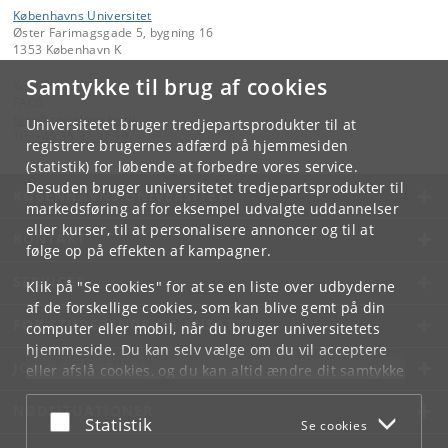
Københavns Universitet
Øster Farimagsgade 5, bygning 16
1353 København K
Samtykke til brug af cookies
Kontakt:
FAOS
faos
@
sociology
.
ku
.
dk
Universitetet bruger tredjepartsprodukter til at
Tlf:
+45 35 32 32 99
registrere brugernes adfærd på hjemmesiden
(statistik) for løbende at forbedre vores service.
Desuden bruger universitetet tredjepartsprodukter til
KØBENHAVNS UNIVERSITET
markedsføring af for eksempel udvalgte uddannelser
eller kurser, til at personalisere annoncer og til at
KONTAKT
følge op på effekten af kampagner.
SERVICES
Klik på "Se cookies" for at se en liste over udbyderne
af de forskellige cookies, som kan blive gemt på din
FOR STUDERENDE OG ANSATTE
computer eller mobil, når du bruger universitetets
hjemmeside. Du kan selv vælge om du vil acceptere
JOB OG KARRIERE
eller afslå cookies, og du kan altid ændre dit samtykke
under
Cookie- og privatlivspolitik
som du finder i
NØDSITUATIONER
bunden af hver side.
Acceptér eller afslå
Statistik
Se cookies