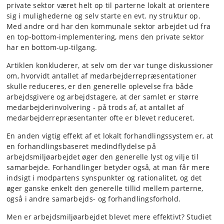
private sektor været helt op til parterne lokalt at orientere
sig i mulighederne og selv starte en evt. ny struktur op.
Med andre ord har den kommunale sektor arbejdet ud fra
en top-bottom-implementering, mens den private sektor
har en bottom-up-tilgang.
Artiklen konkluderer, at selv om der var tunge diskussioner
om, hvorvidt antallet af medarbejderrepræsentationer
skulle reduceres, er den generelle oplevelse fra både
arbejdsgivere og arbejdstagere, at der samlet er større
medarbejderinvolvering - på trods af, at antallet af
medarbejderrepræsentanter ofte er blevet reduceret.
En anden vigtig effekt af et lokalt forhandlingssystem er, at
en forhandlingsbaseret medindflydelse på
arbejdsmiljøarbejdet øger den generelle lyst og vilje til
samarbejde. Forhandlinger betyder også, at man får mere
indsigt i modpartens synspunkter og rationalitet, og det
øger ganske enkelt den generelle tillid mellem parterne,
også i andre samarbejds- og forhandlingsforhold.
Men er arbejdsmiljøarbejdet blevet mere effektivt? Studiet