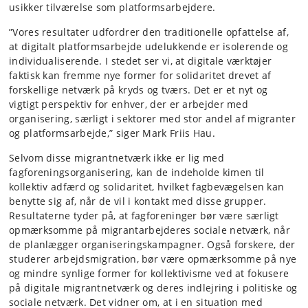
usikker tilværelse som platformsarbejdere.
”Vores resultater udfordrer den traditionelle opfattelse af,
at digitalt platformsarbejde udelukkende er isolerende og
individualiserende. I stedet ser vi, at digitale værktøjer
faktisk kan fremme nye former for solidaritet drevet af
forskellige netværk på kryds og tværs. Det er et nyt og
vigtigt perspektiv for enhver, der er arbejder med
organisering, særligt i sektorer med stor andel af migranter
og platformsarbejde,” siger Mark Friis Hau.
Selvom disse migrantnetværk ikke er lig med
fagforeningsorganisering, kan de indeholde kimen til
kollektiv adfærd og solidaritet, hvilket fagbevægelsen kan
benytte sig af, når de vil i kontakt med disse grupper.
Resultaterne tyder på, at fagforeninger bør være særligt
opmærksomme på migrantarbejderes sociale netværk, når
de planlægger organiseringskampagner. Også forskere, der
studerer arbejdsmigration, bør være opmærksomme på nye
og mindre synlige former for kollektivisme ved at fokusere
på digitale migrantnetværk og deres indlejring i politiske og
sociale netværk. Det vidner om, at i en situation med