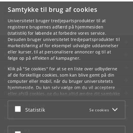
Samtykke til brug af cookies
Kontakt:
FAOS
faos
@
sociology
.
ku
.
dk
Universitetet bruger tredjepartsprodukter til at
Tlf:
+45 35 32 32 99
registrere brugernes adfærd på hjemmesiden
(statistik) for løbende at forbedre vores service.
Desuden bruger universitetet tredjepartsprodukter til
KØBENHAVNS UNIVERSITET
markedsføring af for eksempel udvalgte uddannelser
eller kurser, til at personalisere annoncer og til at
KONTAKT
følge op på effekten af kampagner.
SERVICES
Klik på "Se cookies" for at se en liste over udbyderne
af de forskellige cookies, som kan blive gemt på din
FOR STUDERENDE OG ANSATTE
computer eller mobil, når du bruger universitetets
hjemmeside. Du kan selv vælge om du vil acceptere
JOB OG KARRIERE
eller afslå cookies, og du kan altid ændre dit samtykke
under
Cookie- og privatlivspolitik
som du finder i
NØDSITUATIONER
bunden af hver side.
Acceptér eller afslå
Statistik
Se cookies
Googles privatlivspolitik
WEB
MØD KU PÅ