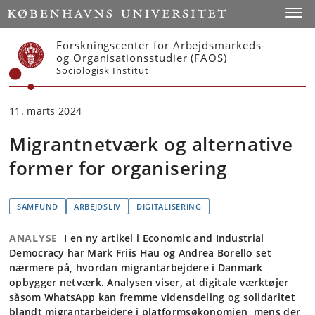
Start
Toggl
Forskningscenter for Arbejdsmarkeds-
og Organisationsstudier (FAOS)
Sociologisk Institut
11. marts 2024
Migrantnetværk og alternative
former for organisering
SAMFUND
ARBEJDSLIV
DIGITALISERING
ANALYSE
I en ny artikel i Economic and Industrial
Democracy har Mark Friis Hau og Andrea Borello set
nærmere på, hvordan migrantarbejdere i Danmark
opbygger netværk. Analysen viser, at digitale værktøjer
såsom WhatsApp kan fremme vidensdeling og solidaritet
blandt migrantarbejdere i platformsøkonomien, mens der