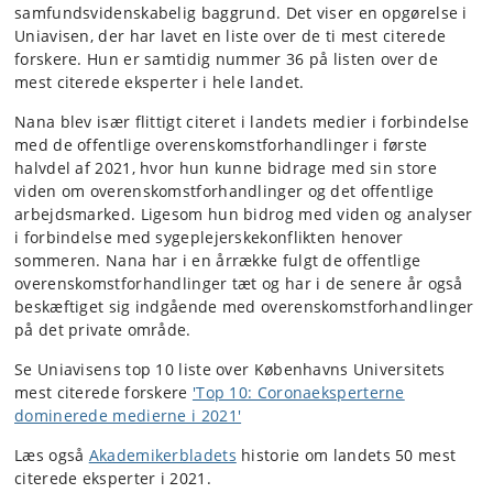
samfundsvidenskabelig baggrund. Det viser en opgørelse i
Uniavisen, der har lavet en liste over de ti mest citerede
forskere. Hun er samtidig nummer 36 på listen over de
mest citerede eksperter i hele landet.
Nana blev især flittigt citeret i landets medier i forbindelse
med de offentlige overenskomstforhandlinger i første
halvdel af 2021, hvor hun kunne bidrage med sin store
viden om overenskomstforhandlinger og det offentlige
arbejdsmarked. Ligesom hun bidrog med viden og analyser
i forbindelse med sygeplejerskekonflikten henover
sommeren. Nana har i en årrække fulgt de offentlige
overenskomstforhandlinger tæt og har i de senere år også
beskæftiget sig indgående med overenskomstforhandlinger
på det private område.
Se Uniavisens top 10 liste over Københavns Universitets
mest citerede forskere
'Top 10: Coronaeksperterne
dominerede medierne i 2021'
Læs også
Akademikerbladets
historie om landets 50 mest
citerede eksperter i 2021.