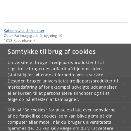
Københavns Universitet
Øster Farimagsgade 5, bygning 16
1353 København K
Samtykke til brug af cookies
Kontakt:
FAOS
faos
@
sociology
.
ku
.
dk
Universitetet bruger tredjepartsprodukter til at
Tlf:
+45 35 32 32 99
registrere brugernes adfærd på hjemmesiden
(statistik) for løbende at forbedre vores service.
Desuden bruger universitetet tredjepartsprodukter til
KØBENHAVNS UNIVERSITET
markedsføring af for eksempel udvalgte uddannelser
eller kurser, til at personalisere annoncer og til at
KONTAKT
følge op på effekten af kampagner.
SERVICES
Klik på "Se cookies" for at se en liste over udbyderne
af de forskellige cookies, som kan blive gemt på din
FOR STUDERENDE OG ANSATTE
computer eller mobil, når du bruger universitetets
hjemmeside. Du kan selv vælge om du vil acceptere