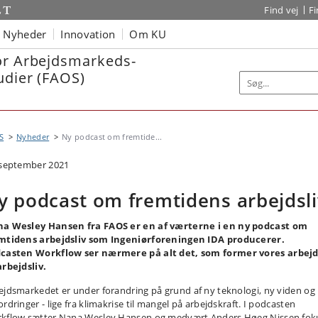
Find vej
F
Nyheder
Innovation
Om KU
or Arbejdsmarkeds-
udier (FAOS)
S
Nyheder
Ny podcast om fremtide...
 september 2021
y podcast om fremtidens arbejdsli
a Wesley Hansen fra FAOS er en af værterne i en ny podcast om
mtidens arbejdsliv som Ingeniørforeningen IDA producerer.
casten Workflow ser nærmere på alt det, som former vores arbej
arbejdsliv.
ejdsmarkedet er under forandring på grund af ny teknologi, ny viden og
rdringer - lige fra klimakrise til mangel på arbejdskraft. I podcasten
kflow sætter Nana Wesley Hansen og medvært Anders Høeg Nissen fok