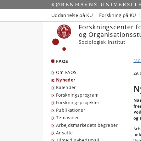
Start
Uddannelse på KU
Forskning på KU
Forskningscenter f
og Organisationsst
Sociologisk Institut
FAOS
FAO
Om FAOS
29.
Nyheder
N
Kalender
Forskningsprogram
Nan
Forskningsprojekter
fre
Publikationer
Pod
Temasider
og 
Arbejdsmarkedets begreber
Arb
Ansatte
udfo
Tilmeld nyhedsmail
Wor