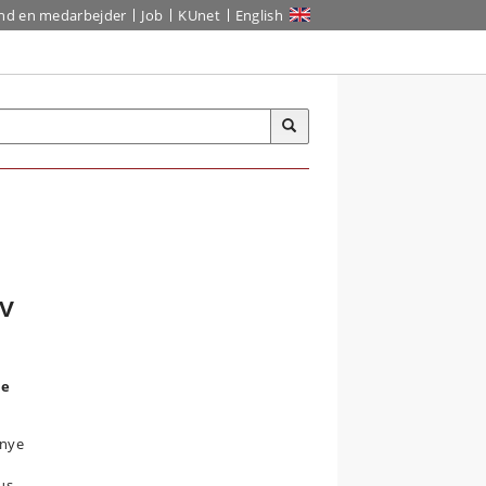
ind en medarbejder
Job
KUnet
English
v
de
 nye
us