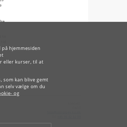
e
lse
t to
 tid
rd på hjemmesiden
et
ller kurser, til at
es, som kan blive gemt
an selv vælge om du
okie- og
Kontakt:
FAOS
faos
@
sociology
.
ku
.
dk
Tlf:
+45 35 32 32 99