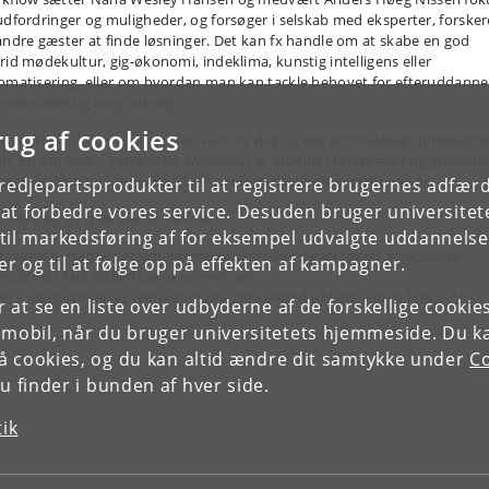
udfordringer og muligheder, og forsøger i selskab med eksperter, forsker
andre gæster at finde løsninger. Det kan fx handle om at skabe en god
rid mødekultur, gig-økonomi, indeklima, kunstig intelligens eller
omatisering, eller om hvordan man kan tackle behovet for efteruddanne
vidensmæssig opgradering.
rug af cookies
casten Workflow udkommer hver 14. dag og der er foreløbigt producere
nit. En om flow – tilstanden, hvor man er arbejder ubesværet og glemmer
sted, og en om mangel på STEM-professionelle de kommende år.
tredjepartsprodukter til at registrere brugernes adfæ
e at forbedre vores service. Desuden bruger universitet
 mere og lyt med her Workflow
il markedsføring af for eksempel udvalgte uddannelser e
a Wesley Hansen er arbejdsmarkedsforsker og lektor på Sociologisk
r og til at følge op på effekten af kampagner.
titut/FAOS på Københavns universitet.
ers Høeg Nissen er tech-journalist og kendt fra Hardisken på DR’s P1.
or at se en liste over udbyderne af de forskellige cooki
 mobil, når du bruger universitetets hjemmeside. Du k
slå cookies, og du kan altid ændre dit samtykke under
Co
 finder i bunden af hver side.
tik