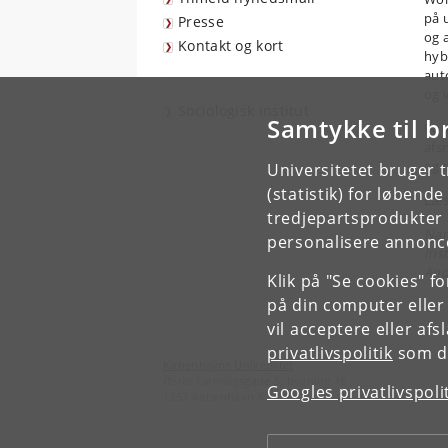
på 
Presse
og 
Kontakt og kort
hyb
aut
og 
Sociologisk Institut
Samtykke til b
Pod
afs
og 
Universitetet bruger 
(statistik) for løbend
Læs
tredjepartsprodukter t
Nan
personalisere annonce
Ins
And
Klik på "Se cookies" f
på din computer eller
vil acceptere eller af
privatlivspolitik
som du
Københavns Universitet
Øster Farimagsgade 5, bygning 16
Googles privatlivspoli
1353 København K