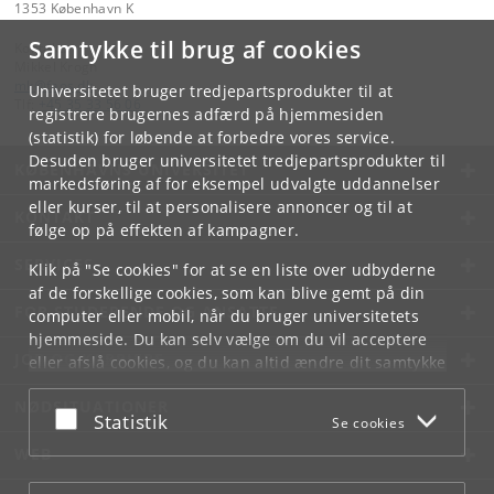
1353 København K
Samtykke til brug af cookies
Kontakt:
Mikkel Krogh
mk
@
faos
.
dk
Universitetet bruger tredjepartsprodukter til at
Tlf:
+45 35 33 56 06
registrere brugernes adfærd på hjemmesiden
(statistik) for løbende at forbedre vores service.
Desuden bruger universitetet tredjepartsprodukter til
KØBENHAVNS UNIVERSITET
markedsføring af for eksempel udvalgte uddannelser
eller kurser, til at personalisere annoncer og til at
KONTAKT
følge op på effekten af kampagner.
SERVICES
Klik på "Se cookies" for at se en liste over udbyderne
af de forskellige cookies, som kan blive gemt på din
FOR STUDERENDE OG ANSATTE
computer eller mobil, når du bruger universitetets
hjemmeside. Du kan selv vælge om du vil acceptere
JOB OG KARRIERE
eller afslå cookies, og du kan altid ændre dit samtykke
under
Cookie- og privatlivspolitik
som du finder i
NØDSITUATIONER
bunden af hver side.
Acceptér eller afslå
Statistik
Se cookies
Googles privatlivspolitik
WEB