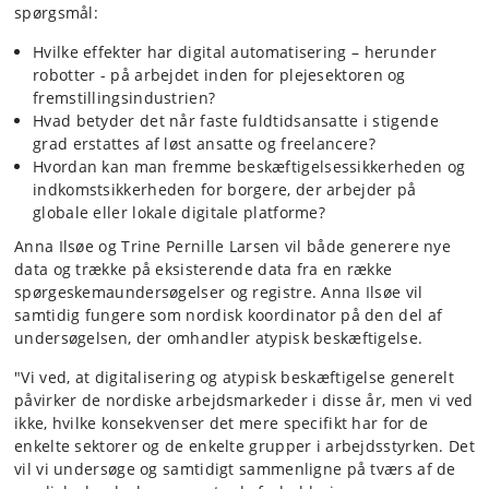
spørgsmål:
Hvilke effekter har digital automatisering – herunder
robotter - på arbejdet inden for plejesektoren og
fremstillingsindustrien?
Hvad betyder det når faste fuldtidsansatte i stigende
grad erstattes af løst ansatte og freelancere?
Hvordan kan man fremme beskæftigelsessikkerheden og
indkomstsikkerheden for borgere, der arbejder på
globale eller lokale digitale platforme?
Anna Ilsøe og Trine Pernille Larsen vil både generere nye
data og trække på eksisterende data fra en række
spørgeskemaundersøgelser og registre. Anna Ilsøe vil
samtidig fungere som nordisk koordinator på den del af
undersøgelsen, der omhandler atypisk beskæftigelse.
"Vi ved, at digitalisering og atypisk beskæftigelse generelt
påvirker de nordiske arbejdsmarkeder i disse år, men vi ved
ikke, hvilke konsekvenser det mere specifikt har for de
enkelte sektorer og de enkelte grupper i arbejdsstyrken. Det
vil vi undersøge og samtidigt sammenligne på tværs af de