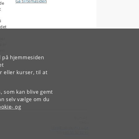
Gå til temasiden
de
t
i
 det
per
e er
 en
rd på hjemmesiden
et
ller kurser, til at
es, som kan blive gemt
an selv vælge om du
okie- og
Kontakt:
FAOS
faos
@
sociology
.
ku
.
dk
Tlf:
+45 35 32 32 99