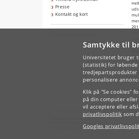
Hel
Presse
uds
Kontakt og kort
mul
mer
201
har
Sociologisk Institut
Fol
Samtykke til b
ing
beg
dob
Universitetet bruger 
for
(statistik) for løbend
tredjepartsprodukter t
Hvi
van
personalisere annonce
Art
Klik på "Se cookies" f
på din computer eller
vil acceptere eller af
privatlivspolitik
som du
Københavns Universitet
Øster Farimagsgade 5, bygning 16
Googles privatlivspoli
1353 København K