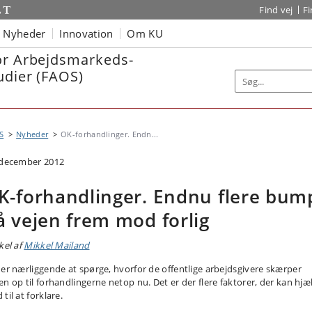
Find vej
F
Nyheder
Innovation
Om KU
or Arbejdsmarkeds-
udier (FAOS)
S
Nyheder
OK-forhandlinger. Endn...
 december 2012
K-forhandlinger. Endnu flere bum
å vejen frem mod forlig
kel af
Mikkel Mailand
 er nærliggende at spørge, hvorfor de offentlige arbejdsgivere skærper
en op til forhandlingerne netop nu. Det er der flere faktorer, der kan hjæ
til at forklare.