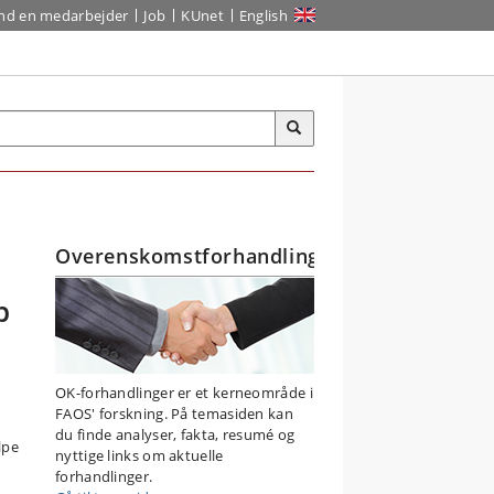
ind en medarbejder
Job
KUnet
English
Overenskomstforhandlinger
p
OK-forhandlinger er et kerneområde i
FAOS' forskning. På temasiden kan
du finde analyser, fakta, resumé og
lpe
nyttige links om aktuelle
forhandlinger.