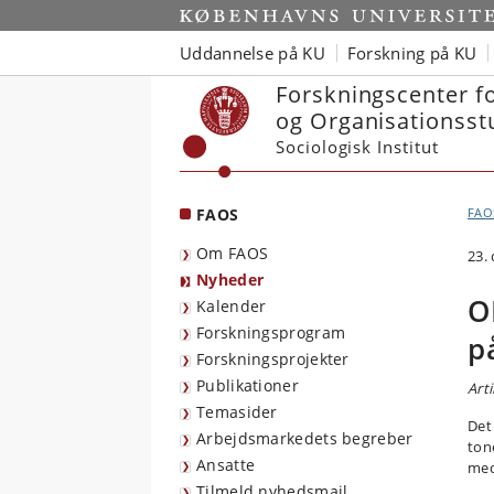
Start
Uddannelse på KU
Forskning på KU
Forskningscenter f
og Organisationsst
Sociologisk Institut
FAOS
FAO
Om FAOS
23.
Nyheder
O
Kalender
Forskningsprogram
p
Forskningsprojekter
Publikationer
Arti
Temasider
Det
Arbejdsmarkedets begreber
ton
Ansatte
med 
Tilmeld nyhedsmail