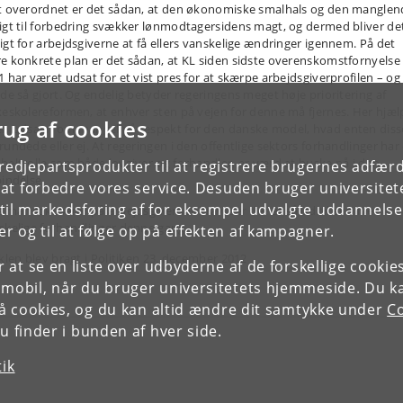
t overordnet er det sådan, at den økonomiske smalhals og den manglen
igt til forbedring svækker lønmodtagersidens magt, og dermed bliver de
igt for arbejdsgiverne at få ellers vanskelige ændringer igennem. På det
e konkrete plan er det sådan, at KL siden sidste overenskomstfornyelse 
1 har været udsat for et vist pres for at skærpe arbejdsgiverprofilen – og
 de så gjort. Og endelig betyder regeringens meget høje prioritering af
keskolereformen, at enhver sten på vejen for denne må fjernes. Her hjæl
rug af cookies
en udsagn om mangel på respekt for den danske model, hvad enten diss
rundede eller ej. At regeringen i den offentlige sektors forhandlinger har
beltrolle som både lovgiver og forhandler, er værd at huske på i den
tredjepartsprodukter til at registrere brugernes adfæ
bindelse.
e at forbedre vores service. Desuden bruger universitet
il markedsføring af for eksempel udvalgte uddannelser e
s man fokuserer på arbejdsgivernes krav, ser det altså ud til at blive
skelige forhandlinger denne gang.
r og til at følge op på effekten af kampagner.
iklen blev bragt i Politiken 23. december 2012
or at se en liste over udbyderne af de forskellige cooki
 mobil, når du bruger universitetets hjemmeside. Du k
slå cookies, og du kan altid ændre dit samtykke under
Co
 finder i bunden af hver side.
tik