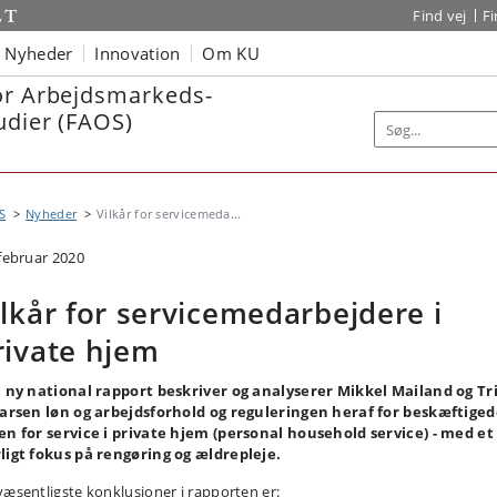
Find vej
F
Nyheder
Innovation
Om KU
or Arbejdsmarkeds-
udier (FAOS)
S
Nyheder
Vilkår for servicemeda...
 februar 2020
ilkår for servicemedarbejdere i
rivate hjem
n ny national rapport beskriver og analyserer Mikkel Mailand og Tr
Larsen løn og arbejdsforhold og reguleringen heraf for beskæftige
en for service i private hjem (personal household service) - med et
ligt fokus på rengøring og ældrepleje.
væsentligste konklusioner i rapporten er: