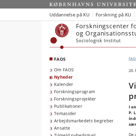
Start
Uddannelse på KU
Forskning på KU
Forskningscenter f
og Organisationsst
Sociologisk Institut
FAOS
FAO
Om FAOS
20.
Nyheder
V
Kalender
Forskningsprogram
p
Forskningsprojekter
Publikationer
I e
P. 
Temasider
ind
Arbejdsmarkedets begreber
sær
Ansatte
De 
Tilmeld nyhedsmail