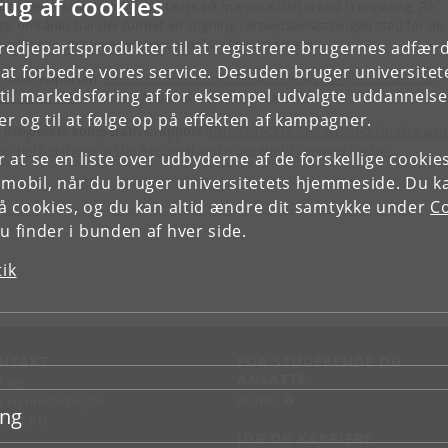
rug af cookies
å er færre selvstændige og færre på marginal deltid end i rengøring. På
ge områder har der fundet en stigning i arbejdsbelastningen sted for de
kæftigede, der leverer serviceydelser i private hjem.
tredjepartsprodukter til at registrere brugernes adfæ
e at forbedre vores service. Desuden bruger universitet
 hele rapporten '
Personal Household Service Quality project - national
il markedsføring af for eksempel udvalgte uddannelser e
ort Denmark
' af Mikkel Mailand og Trine P. Larsen.
r og til at følge op på effekten af kampagner.
 projektets komparative rapport '
PHS-QUALITY Project - Job Quality and
ustrial Relations in the Personal and Household Services Sector
'.
or at se en liste over udbyderne af de forskellige cooki
 mobil, når du bruger universitetets hjemmeside. Du k
slå cookies, og du kan altid ændre dit samtykke under
Co
 finder i bunden af hver side.
tik
NTAKT
FOR STUDERENDE OG
ANSATTE
d vej
KUnet
d en medarbejder
ing
takt KU
JOB OG KARRIERE