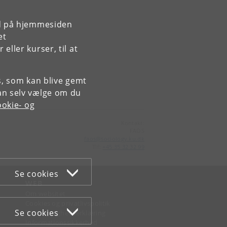
rd på hjemmesiden
et
ller kurser, til at
es, som kan blive gemt
an selv vælge om du
okie- og
Kontakt:
FAOS
faos
@
sociology
.
ku
.
dk
Tlf:
+45 35 32 32 99
Se cookies
WEB
Om websitet
Cookies og privatlivspolitik
Se cookies
Tilgængelighedserklæring
Informationssikkerhed