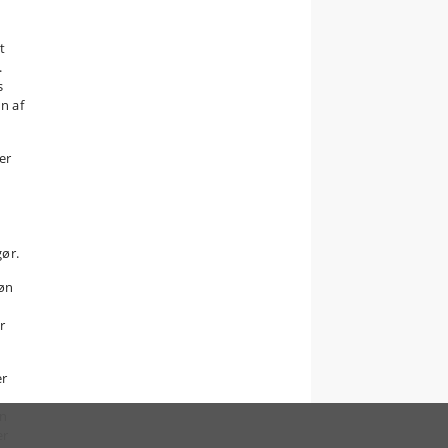
t
.
s
n af
er
gør.
løn
r
er
en
er