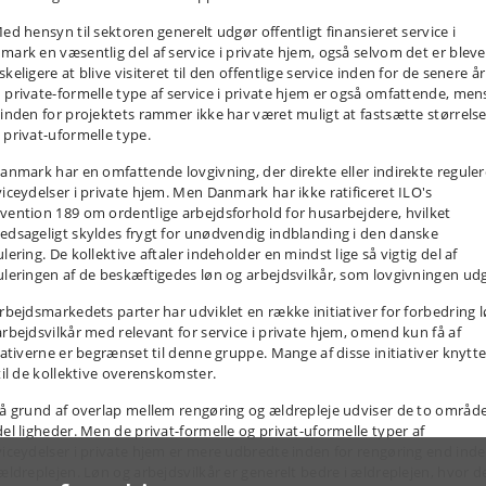
Med hensyn til sektoren generelt udgør offentligt finansieret service i
mark en væsentlig del af service i private hjem, også selvom det er bleve
keligere at blive visiteret til den offentlige service inden for de senere år
 private-formelle type af service i private hjem er også omfattende, men
 inden for projektets rammer ikke har været muligt at fastsætte størrelse
 privat-uformelle type.
Danmark har en omfattende lovgivning, der direkte eller indirekte reguler
viceydelser i private hjem. Men Danmark har ikke ratificeret ILO's
vention 189 om ordentlige arbejdsforhold for husarbejdere, hvilket
edsageligt skyldes frygt for unødvendig indblanding i den danske
lering. De kollektive aftaler indeholder en mindst lige så vigtig del af
uleringen af de beskæftigedes løn og arbejdsvilkår, som lovgivningen ud
Arbejdsmarkedets parter har udviklet en række initiativer for forbedring 
arbejdsvilkår med relevant for service i private hjem, omend kun få af
tiativerne er begrænset til denne gruppe. Mange af disse initiativer knytte
 til de kollektive overenskomster.
På grund af overlap mellem rengøring og ældrepleje udviser de to områd
del ligheder. Men de privat-formelle og privat-uformelle typer af
viceydelser i private hjem er mere udbredte inden for rengøring end ind
 ældreplejen. Løn og arbejdsvilkår er generelt bedre i ældreplejen, hvor d