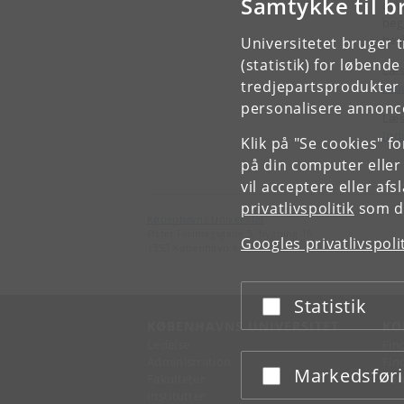
Samtykke til b
ogs
beg
bes
Universitetet bruger 
(statistik) for løbend
Læs
tredjepartsprodukter t
rep
personalisere annonce
Læs
Ind
Klik på "Se cookies" f
på din computer eller
vil acceptere eller af
privatlivspolitik
som du
Københavns Universitet
Øster Farimagsgade 5, bygning 16
Googles privatlivspoli
1353 København K
Statistik
Acceptér eller afslå
KØBENHAVNS UNIVERSITET
KO
Ledelse
Fin
Administration
Fin
Markedsfør
Acceptér eller afslå
Fakulteter
Kon
Institutter