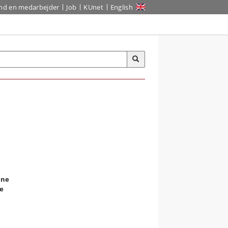
ind en medarbejder
Job
KUnet
English
ine
de