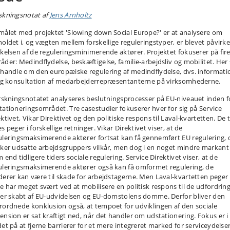
skningsnotat af
Jens Arnholtz
målet med projektet 'Slowing down Social Europe?' er at analysere om
holdet i, og vægten mellem forskellige reguleringstyper, er blevet påvirke
rkelsen af de reguleringsminimerende aktører. Projektet fokuserer på fir
åder: Medindflydelse, beskæftigelse, familie-arbejdsliv og mobilitet. Her 
 handle om den europæiske regulering af medindflydelse, dvs. informati
 og konsultation af medarbejderrepræsentanterne på virksomhederne.
orskningsnotatet analyseres beslutningsprocesser på EU-niveauet inden f
tationeringsområdet. Tre casestudier fokuserer hver for sig på Service
ktivet, Vikar Direktivet og den politiske respons til Laval-kvartetten. De 
s peger i forskellige retninger. Vikar Direktivet viser, at de
uleringsmaksimerende aktører fortsat kan få gennemført EU regulering, 
rker udsatte arbejdsgruppers vilkår, men dog i en noget mindre markant
 end tidligere tiders sociale regulering. Service Direktivet viser, at de
uleringsmaksimerende aktører også kan få omformet regulering, de
derer kan være til skade for arbejdstagerne. Men Laval-kvartetten peger 
de har meget svært ved at mobilisere en politisk respons til de udfordring
 er skabt af EU-udvidelsen og EU-domstolens domme. Derfor bliver den
rordnede konklusion også, at tempoet for udviklingen af den sociale
ension er sat kraftigt ned, når det handler om udstationering. Fokus er i
det på at fjerne barrierer for et mere integreret marked for serviceydelser