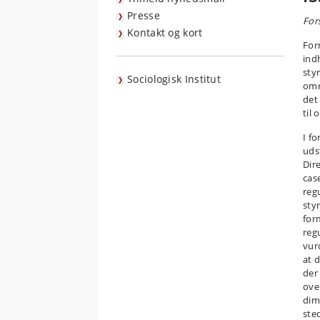
Presse
For
Kontakt og kort
For
ind
sty
Sociologisk Institut
omr
det
til
I f
uds
Dire
case
reg
sty
form
reg
vur
at 
der
ove
dim
ste