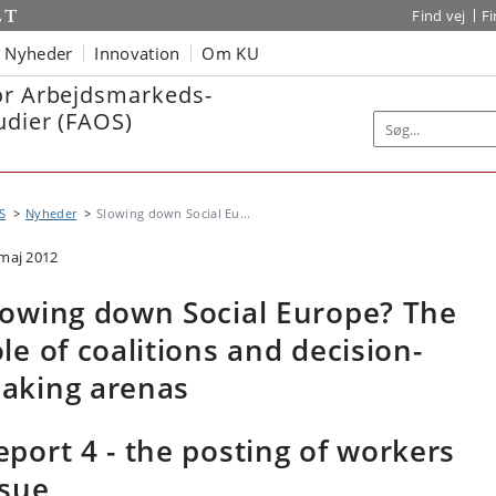
Find vej
F
Nyheder
Innovation
Om KU
or Arbejdsmarkeds-
udier (FAOS)
S
Nyheder
Slowing down Social Eu...
 maj 2012
lowing down Social Europe? The
ole of coalitions and decision-
aking arenas
eport 4 - the posting of workers
ssue