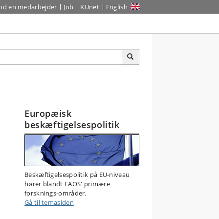
ind en medarbejder
Job
KUnet
English
Europæisk
beskæftigelsespolitik
Beskæftigelsespolitik på EU-niveau
hører blandt FAOS' primære
forsknings-områder.
Gå til temasiden