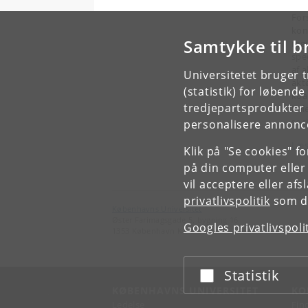
For
kon
Samtykke til b
reg
spe
af 
Universitetet bruger 
aktø
(statistik) for løbend
koa
tredjepartsprodukter t
ita
soc
personalisere annonce
Læs
Klik på "Se cookies" f
på din computer eller
vil acceptere eller af
privatlivspolitik
som du
Københavns Universitet
Øster Farimagsgade 5, bygning 16
Googles privatlivspoli
1353 København K
Statistik
Acceptér eller afslå
KØBENHAVNS UNIVERSITET
KO
Ledelse
Fin