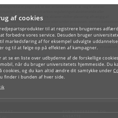
skningsnotatet peger på, at der er tendenser til, at nogle aktører
tinuerligt placerer sig som enten reguleringsmaksimerende eller
rug af cookies
uleringsskeptiske, mens andre aktører skifter placering afhængig af
cifikke institutionelle interesser eller under processen, som en konsekve
aktiv mobilisering. Forskningsnotatet peger derfor på, at mobilisering af
tredjepartsprodukter til at registrere brugernes adfæ
rer og italesættelse af konfliktlinjer er vigtige elementer i den konkrete
e at forbedre vores service. Desuden bruger universitet
litionsdannelse. Casestudiet om Vikar Direktivet viser, at den rette
il markedsføring af for eksempel udvalgte uddannelser e
lesættelse og mobilisering kan skabe grundlag for en promovering af den
iale dimension, selv om de reguleringsmaksimerende aktører er svækket
r og til at følge op på effekten af kampagner.
 hele forskningsnotatet (pdf)
or at se en liste over udbyderne af de forskellige cooki
 mobil, når du bruger universitetets hjemmeside. Du k
slå cookies, og du kan altid ændre dit samtykke under
Co
 finder i bunden af hver side.
tik
NTAKT
FOR STUDERENDE OG
ANSATTE
d vej