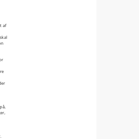
t af
e
skal
on
or
tre
der
på,
er,
.