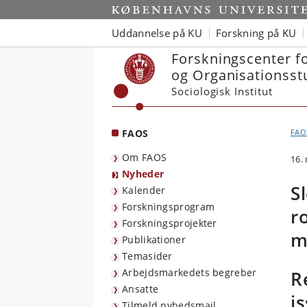
Start
Uddannelse på KU
Forskning på KU
Forskningscenter f
og Organisationsst
Sociologisk Institut
FAOS
FAO
Om FAOS
16.
Nyheder
S
Kalender
Forskningsprogram
r
Forskningsprojekter
m
Publikationer
Temasider
Arbejdsmarkedets begreber
R
Ansatte
i
Tilmeld nyhedsmail