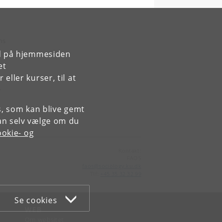
ns
rd på hjemmesiden
et
ller kurser, til at
.
es, som kan blive gemt
an selv vælge om du
okie- og
Kontakt:
FAOS
faos
@
sociology
.
ku
.
dk
Tlf:
+45 35 32 32 99
Se cookies
WEB
Om websitet