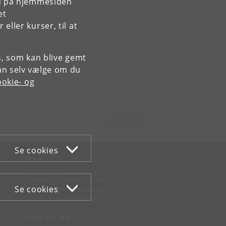
rd på hjemmesiden
et
ller kurser, til at
es, som kan blive gemt
an selv vælge om du
okie- og
Kontakt:
Mikkel Krogh
mk
@
faos
.
dk
Tlf:
+45 35 33 56 06
Se cookies
WEB
Om websitet
Cookies og privatlivspolitik
Se cookies
Tilgængelighedserklæring
Informationssikkerhed
MØD KU PÅ