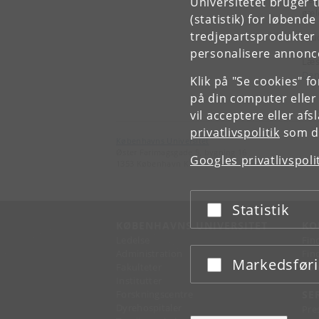
Universitetet bruger 
gæl
(statistik) for løbend
tredjepartsprodukter t
Stu
personalisere annonce
Læs
Den
Klik på "Se cookies" f
på din computer eller
vil acceptere eller af
privatlivspolitik
som du
Københavns Universitet
Øster Farimagsgade 5, bygning 16
Googles privatlivspoli
1353 København K
Statistik
Acceptér eller afslå
KØBENHAVNS UNIVERSITET
KO
Ledelse
Fin
Administration
Fin
Markedsfør
Acceptér eller afslå
Fakulteter
Kon
Institutter
Forskningscentre
SE
Dyrehospitaler
Pre