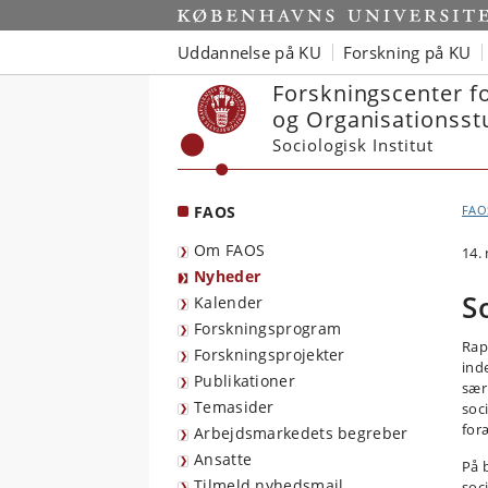
Start
Uddannelse på KU
Forskning på KU
Forskningscenter f
og Organisationsst
Sociologisk Institut
FAOS
FAO
Om FAOS
14.
Nyheder
S
Kalender
Forskningsprogram
Rap
Forskningsprojekter
ind
Publikationer
sær
Temasider
soc
for
Arbejdsmarkedets begreber
Ansatte
På 
Tilmeld nyhedsmail
soc