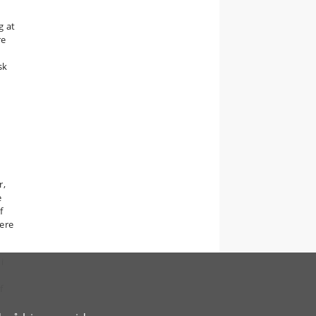
t
g at
re
d
sk
r,
e
f
ere
i
​​
n