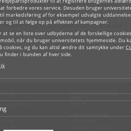
tredjepartsprodukter til at registrere brugernes adfæ
der for medarbejdere, der er omfattet af kollektive overenskomster.
e at forbedre vores service. Desuden bruger universitet
il markedsføring af for eksempel udvalgte uddannelser e
diet blev udført af Trine Pernille Larsen og Mikkel Mailand fra FAOS.
r og til at følge op på effekten af kampagner.
 hele rapporten
‘Hybrid work – social protection of atypical work in
mark’
or at se en liste over udbyderne af de forskellige cooki
 mobil, når du bruger universitetets hjemmeside. Du k
slå cookies, og du kan altid ændre dit samtykke under
Co
 finder i bunden af hver side.
tik
NTAKT
FOR STUDERENDE OG
ANSATTE
d vej
KUnet
d en medarbejder
ing
takt KU
JOB OG KARRIERE
RVICES
Ledige stillinger
Jobbank for studerende
sseservice