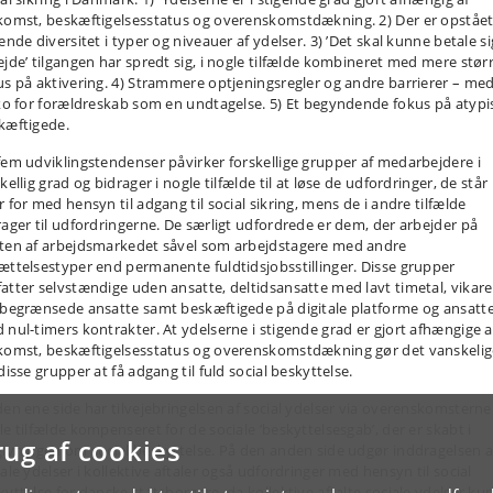
komst, beskæftigelsesstatus og overenskomstdækning. 2) Der er opståe
ende diversitet i typer og niveauer af ydelser. 3) ’Det skal kunne betale si
ejde’ tilgangen har spredt sig, i nogle tilfælde kombineret med mere stør
us på aktivering. 4) Strammere optjeningsregler og andre barrierer – me
iko for forældreskab som en undtagelse. 5) Et begyndende fokus på atypi
kæftigede.
fem udviklingstendenser påvirker forskellige grupper af medarbejdere i
kellig grad og bidrager i nogle tilfælde til at løse de udfordringer, de står
 for med hensyn til adgang til social sikring, mens de i andre tilfælde
rager til udfordringerne. De særligt udfordrede er dem, der arbejder på
ten af arbejdsmarkedet såvel som arbejdstagere med andre
ættelsestyper end permanente fuldtidsjobsstillinger. Disse grupper
atter selvstændige uden ansatte, deltidsansatte med lavt timetal, vikare
sbegrænsede ansatte samt beskæftigede på digitale platforme og ansatt
 nul-timers kontrakter. At ydelserne i stigende grad er gjort afhængige a
komst, beskæftigelsesstatus og overenskomstdækning gør det vanskelig
disse grupper at få adgang til fuld social beskyttelse.
den ene side har tilvejebringelsen af social ydelser via overenskomsterne 
le tilfælde kompenseret for de sociale ’beskyttelsesgab’, der er skabt i
rug af cookies
givningen om social beskyttelse. På den anden side udgør inddragelsen af 
ale ydelser i kollektive aftaler også udfordringer med hensyn til social
kyttelse for danske statsborgere, da kollektive aftalte sociale ydelser ku