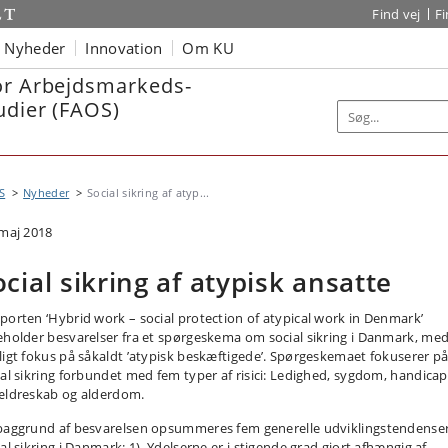
Find vej
F
Nyheder
Innovation
Om KU
or Arbejdsmarkeds-
udier (FAOS)
S
Nyheder
Social sikring af atyp...
 maj 2018
ocial sikring af atypisk ansatte
porten ‘Hybrid work – social protection of atypical work in Denmark’
eholder besvarelser fra et spørgeskema om social sikring i Danmark, me
ligt fokus på såkaldt ’atypisk beskæftigede’. Spørgeskemaet fokuserer p
ial sikring forbundet med fem typer af risici: Ledighed, sygdom, handicap
ældreskab og alderdom.
baggrund af besvarelsen opsummeres fem generelle udviklingstendenser
ial sikring i Danmark: 1) Ydelserne er i stigende grad gjort afhængig af