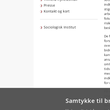
ind
Presse
stig
Kontakt og kort
arb
fok
ris
Sociologisk Institut
bes
De 
fors
over
bid
kan
ans
omf
tid
med
ind
for 
På 
nog
Samtykke til b
lov
soci
bes