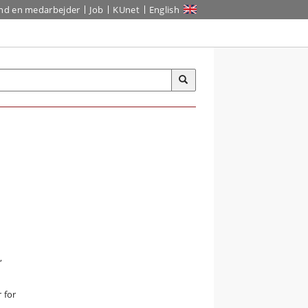
ind en medarbejder
Job
KUnet
English
d
å
,
 for