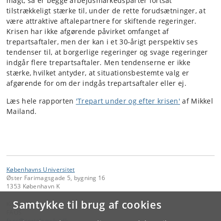
magt, så er begge arbejdsmarkedsparter fortsat
tilstrækkeligt stærke til, under de rette forudsætninger, at
være attraktive aftalepartnere for skiftende regeringer.
Krisen har ikke afgørende påvirket omfanget af
trepartsaftaler, men der kan i et 30-årigt perspektiv ses
tendenser til, at borgerlige regeringer og svage regeringer
indgår flere trepartsaftaler. Men tendenserne er ikke
stærke, hvilket antyder, at situationsbestemte valg er
afgørende for om der indgås trepartsaftaler eller ej.
Læs hele rapporten
'Trepart under og efter krisen'
af Mikkel
Mailand.
Københavns Universitet
Øster Farimagsgade 5, bygning 16
1353 København K
Samtykke til brug af cookies
Kontakt:
FAOS
faos
@
sociology
.
ku
.
dk