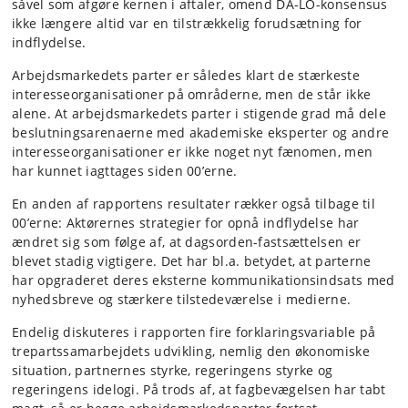
såvel som afgøre kernen i aftaler, omend DA-LO-konsensus
ikke længere altid var en tilstrækkelig forudsætning for
indflydelse.
Arbejdsmarkedets parter er således klart de stærkeste
interesseorganisationer på områderne, men de står ikke
alene. At arbejdsmarkedets parter i stigende grad må dele
beslutningsarenaerne med akademiske eksperter og andre
interesseorganisationer er ikke noget nyt fænomen, men
har kunnet iagttages siden 00’erne.
En anden af rapportens resultater rækker også tilbage til
00’erne: Aktørernes strategier for opnå indflydelse har
ændret sig som følge af, at dagsorden-fastsættelsen er
blevet stadig vigtigere. Det har bl.a. betydet, at parterne
har opgraderet deres eksterne kommunikationsindsats med
nyhedsbreve og stærkere tilstedeværelse i medierne.
Endelig diskuteres i rapporten fire forklaringsvariable på
trepartssamarbejdets udvikling, nemlig den økonomiske
situation, partnernes styrke, regeringens styrke og
regeringens idelogi. På trods af, at fagbevægelsen har tabt