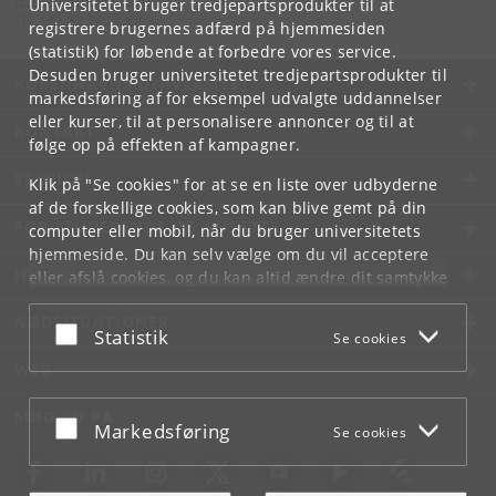
Universitetet bruger tredjepartsprodukter til at
Tlf:
+45 35 32 32 99
registrere brugernes adfærd på hjemmesiden
(statistik) for løbende at forbedre vores service.
Desuden bruger universitetet tredjepartsprodukter til
KØBENHAVNS UNIVERSITET
markedsføring af for eksempel udvalgte uddannelser
eller kurser, til at personalisere annoncer og til at
KONTAKT
følge op på effekten af kampagner.
SERVICES
Klik på "Se cookies" for at se en liste over udbyderne
af de forskellige cookies, som kan blive gemt på din
FOR STUDERENDE OG ANSATTE
computer eller mobil, når du bruger universitetets
hjemmeside. Du kan selv vælge om du vil acceptere
JOB OG KARRIERE
eller afslå cookies, og du kan altid ændre dit samtykke
under
Cookie- og privatlivspolitik
som du finder i
NØDSITUATIONER
bunden af hver side.
Acceptér eller afslå
Statistik
Se cookies
Googles privatlivspolitik
WEB
MØD KU PÅ
Acceptér eller afslå
Markedsføring
Se cookies