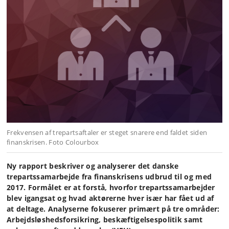
Frekvensen af trepartsaftaler er steget snarere end faldet siden
finanskrisen. Foto Colourbox
Ny rapport beskriver og analyserer det danske
trepartssamarbejde fra finanskrisens udbrud til og med
2017. Formålet er at forstå, hvorfor trepartssamarbejder
blev igangsat og hvad aktørerne hver især har fået ud af
at deltage. Analyserne fokuserer primært på tre områder:
Arbejdsløshedsforsikring, beskæftigelsespolitik samt