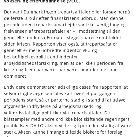
voksen- og efteruddannelse (VEU).
Der var i Danmark ingen trepartsafttaler eller forsøg herpå i
de første 3 ½ år efter finanskrisens udbrud. Men denne
periode uden trepartssamarbejde var ikke særlig lang og
frekvensen af ​​trepartsaftaler er – i modsætning til den
generelle tendens i Europa – steget snarere end faldet
siden krisen. Rapporten viser også, at trepartsaftaler
generelt er mere udbredte indenfor VEU og
beskæftigelsespolitik end indenfor
arbejdsløshedsforsikring, men at der ikke i perioden fra
krisen og frem har været har været områder, der har
domineret.
Endvidere demonstrerer adskillige cases fra rapporten, at
selvom fagbevægelsen ’blev kørt over’ et par gange i
periodens start, så er parterne stadig i stand til at udøve
afgørende indflydelse på arbejdsmarkeds- og
velfærdsstatslige politikker via trepartsaftaler. De
blåstempler med andre ord ikke blot skiftende regeringers
politik. Især DA-LO-aksen viste sig i perioden stadig at være
stærk. Aksen kunne i mange tilfælde blokere for forslag