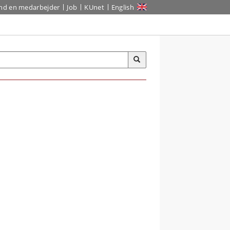
ind en medarbejder
Job
KUnet
English