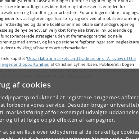
befolkningstæthed. Disse ændringer udfordrer fagforeningerne ved at
ersificere lønmodtagernes identiteter og interesser, især inden for
vicesektoren og blandt migrantarbejdere. Forandringerne åbner dog ogs
igheder for, at fagforeninger kan forny sig selv ved at mobilisere omkrin
ial retfærdighed og danne koalitioner med lokale samfundsgrupper og
passe sig de nye behov. En vellykket fornyelse kræver inkluderende og
fundsorienterede strategier uden at fremmedgøre traditionelle
foreningsmedlemmer, og kan positionere fagforeninger som nøgleaktører
 videre udvikling af byernes arbejdsmarkeder.
hele kapitlet ’
Urban labour markets and trade unions - A review of the
llenges and opportunities
’ af Christian Lyhne Ibsen. Publiceret i bogen
cial democracy and urban politics’, redigeret af Øivind Bratberg and Nik.
ndal, Manchester University Press, January 2026.
rug af cookies
tredjepartsprodukter til at registrere brugernes adfæ
e at forbedre vores service. Desuden bruger universitet
mner
il markedsføring af for eksempel udvalgte uddannelser e
r og til at følge op på effekten af kampagner.
RBEJDSLIV
SAMFUND
SOCIOLOGI
or at se en liste over udbyderne af de forskellige cooki