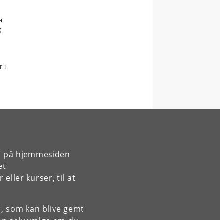
å
g
 i
rd på hjemmesiden
et
ller kurser, til at
es, som kan blive gemt