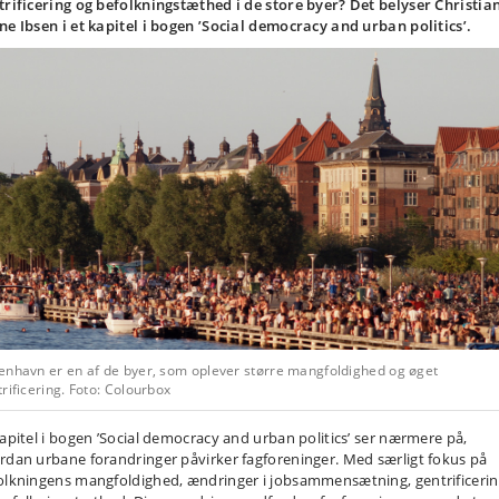
trificering og befolkningstæthed i de store byer? Det belyser Christia
ne Ibsen i et kapitel i bogen ’Social democracy and urban politics’.
enhavn er en af de byer, som oplever større mangfoldighed og øget
rificering. Foto: Colourbox
kapitel i bogen ’Social democracy and urban politics’ ser nærmere på,
rdan urbane forandringer påvirker fagforeninger. Med særligt fokus på
olkningens mangfoldighed, ændringer i jobsammensætning, gentrificeri