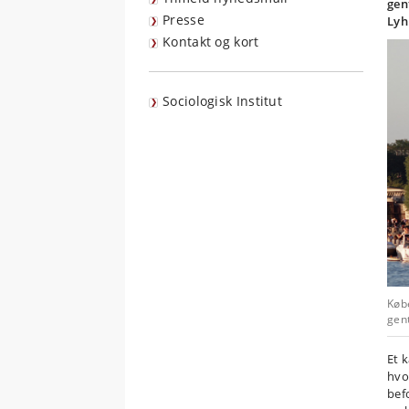
gen
Presse
Lyh
Kontakt og kort
Sociologisk Institut
Køb
gent
Et 
hvo
bef