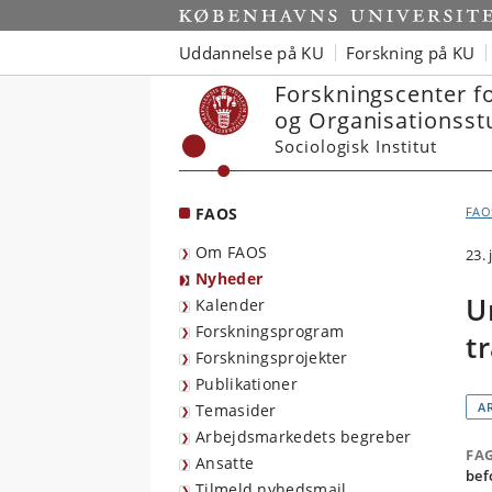
Start
Uddannelse på KU
Forskning på KU
Forskningscenter f
og Organisationsst
Sociologisk Institut
FAOS
FAO
Om FAOS
23.
Nyheder
U
Kalender
Forskningsprogram
t
Forskningsprojekter
Publikationer
A
Temasider
Arbejdsmarkedets begreber
FA
Ansatte
bef
Tilmeld nyhedsmail