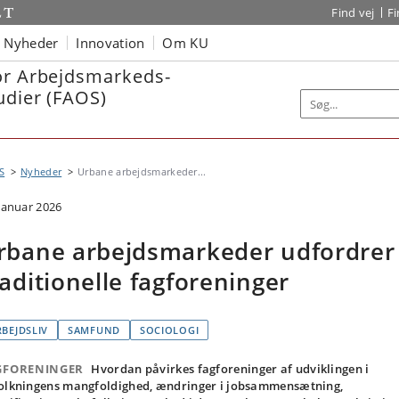
Find vej
F
Nyheder
Innovation
Om KU
or Arbejdsmarkeds-
udier (FAOS)
S
Nyheder
Urbane arbejdsmarkeder...
 januar 2026
rbane arbejdsmarkeder udfordrer
raditionelle fagforeninger
RBEJDSLIV
SAMFUND
SOCIOLOGI
GFORENINGER
Hvordan påvirkes fagforeninger af udviklingen i
olkningens mangfoldighed, ændringer i jobsammensætning,