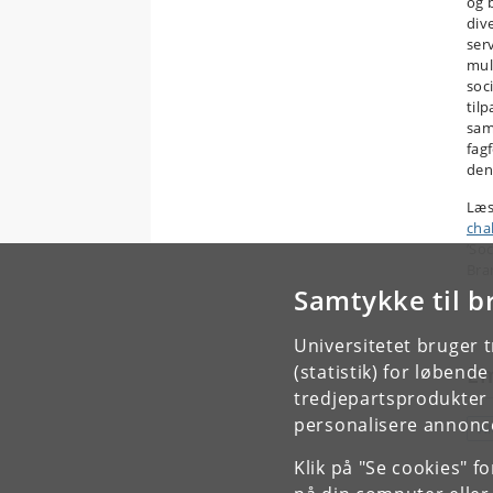
og 
div
ser
mul
soc
til
sam
fag
den
Læs 
cha
’So
Bra
Samtykke til b
Universitetet bruger 
(statistik) for løbend
E
tredjepartsprodukter t
personalisere annonce
A
Klik på "Se cookies" f