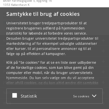
Øster Farimagsgade 5, bygning 16
1353 København K
Samtykke til brug af cookies
Kontakt:
Mikkel Krogh
mk
@
faos
.
dk
Universitetet bruger tredjepartsprodukter til at
Tlf:
+45 35 33 56 06
registrere brugernes adfærd på hjemmesiden
(statistik) for løbende at forbedre vores service.
Desuden bruger universitetet tredjepartsprodukter til
KØBENHAVNS UNIVERSITET
markedsføring af for eksempel udvalgte uddannelser
eller kurser, til at personalisere annoncer og til at
KONTAKT
følge op på effekten af kampagner.
SERVICES
Klik på "Se cookies" for at se en liste over udbyderne
af de forskellige cookies, som kan blive gemt på din
FOR STUDERENDE OG ANSATTE
computer eller mobil, når du bruger universitetets
hjemmeside. Du kan selv vælge om du vil acceptere
JOB OG KARRIERE
eller afslå cookies, og du kan altid ændre dit samtykke
under
Cookie- og privatlivspolitik
som du finder i
NØDSITUATIONER
bunden af hver side.
Acceptér eller afslå
Statistik
Se cookies
Googles privatlivspolitik
WEB