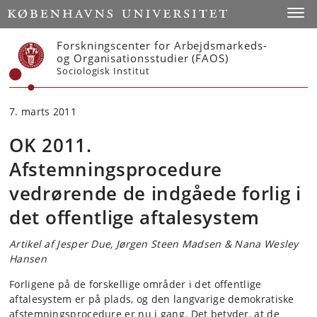
Start
Toggl
Forskningscenter for Arbejdsmarkeds-
og Organisationsstudier (FAOS)
Sociologisk Institut
7. marts 2011
OK 2011.
Afstemningsprocedure
vedrørende de indgåede forlig i
det offentlige aftalesystem
Artikel af Jesper Due, Jørgen Steen Madsen & Nana Wesley
Hansen
Forligene på de forskellige områder i det offentlige
aftalesystem er på plads, og den langvarige demokratiske
afstemningsprocedure er nu i gang. Det betyder, at de