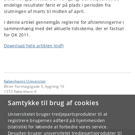
endelige resultater først er på plads i perioden fra
slutningen af marts til midten af april.
I denne artikel gennemgås reglerne for afstemningerne i
sammenhæng med det aktuelle tidsskema, der er fastsat
for OK 2011.
Download hele artiklen (pdf)
Københavns Universitet
Øster Farimagsgade 5, bygning 16
1353 København K
Samtykke til brug af cookies
Kontakt:
FAOS
faos
@
sociology
.
ku
.
dk
Universitetet bruger tredjepartsprodukter til at
Tlf:
+45 35 32 32 99
registrere brugernes adfærd på hjemmesiden
(statistik) for løbende at forbedre vores service.
Desuden bruger universitetet tredjepartsprodukter til