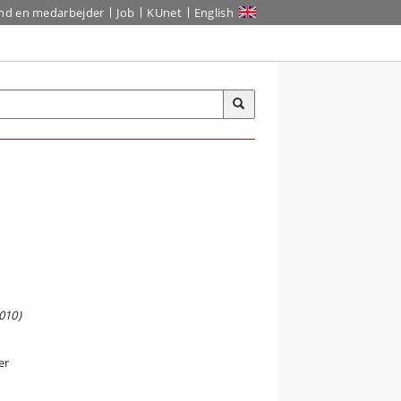
ind en medarbejder
Job
KUnet
English
010)
er