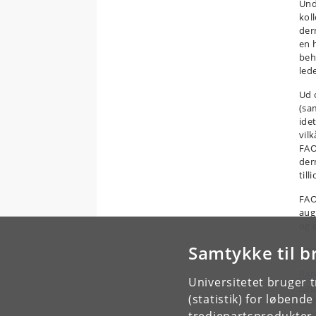
Und
kol
der
en 
beh
lede
Ud 
(sa
ide
vil
FAO
der
til
FAO
aug
og 
Samtykke til b
Dow
Rap
Universitetet bruger 
Rap
(statistik) for løbend
Rap
Rap