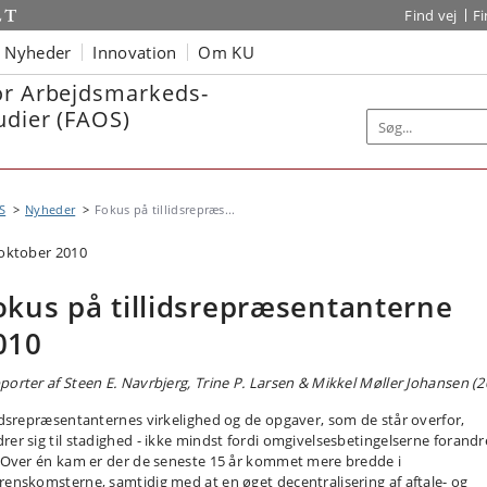
Find vej
F
Nyheder
Innovation
Om KU
or Arbejdsmarkeds-
udier (FAOS)
S
Nyheder
Fokus på tillidsrepræs...
 oktober 2010
okus på tillidsrepræsentanterne
010
porter af Steen E. Navrbjerg, Trine P. Larsen & Mikkel Møller Johansen (2
lidsrepræsentanternes virkelighed og de opgaver, som de står overfor,
rer sig til stadighed - ikke mindst fordi omgivelsesbetingelserne forandr
. Over én kam er der de seneste 15 år kommet mere bredde i
renskomsterne, samtidig med at en øget decentralisering af aftale- og