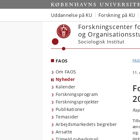
Start
Uddannelse på KU
Forskning på KU
Forskningscenter f
og Organisationsst
Sociologisk Institut
FAOS
FAO
Om FAOS
11.
Nyheder
F
Kalender
Forskningsprogram
2
Forskningsprojekter
Publikationer
Rap
Temasider
Til
Arbejdsmarkedets begreber
ænd
Ansatte
sig
ove
Tilmeld nyhedsmail