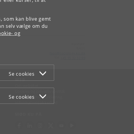
ller kurser, til at
es, som kan blive gemt
an selv vælge om du
okie- og
Kontakt:
FAOS
faos
@
sociology
.
ku
.
dk
Tlf:
+45 35 32 32 99
Se cookies
WEB
Om websitet
Cookies og privatlivspolitik
Se cookies
Tilgængelighedserklæring
Informationssikkerhed
MØD KU PÅ