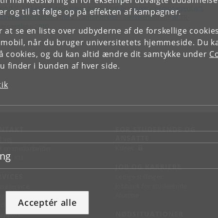
il markedsføring af for eksempel udvalgte uddannelser e
port V: Sikkerhedsrepræsentanten som organisationsrepræsentant
r og til at følge op på effekten af kampagner.
lidsrepræsentanten i det 21. århundrede - Sammenfatning af TR-
ersøgelsen 2010
or at se en liste over udbyderne af de forskellige cooki
 mobil, når du bruger universitetets hjemmeside. Du k
slå cookies, og du kan altid ændre dit samtykke under
Co
 finder i bunden af hver side.
tik
NTAKT
FOR STUDERENDE OG
ANSATTE
d vej
KUnet
d en medarbejder
ing
takt KU
JOB OG KARRIERE
RVICES
Ledige stillinger
Jobbank for studerende
sseservice
Alumne
ignguide
Acceptér alle
chandise
NØDSITUATIONER
support