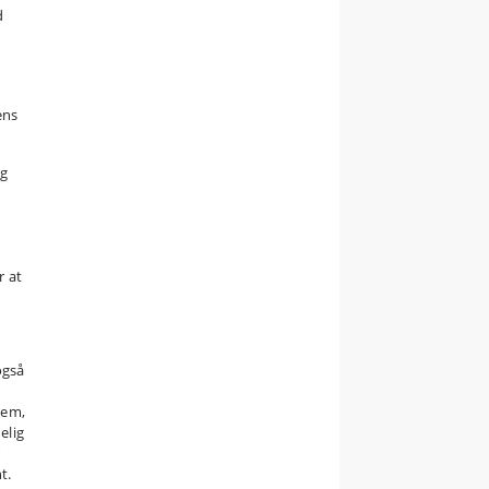
d
ens
og
r at
også
tem,
elig
t.