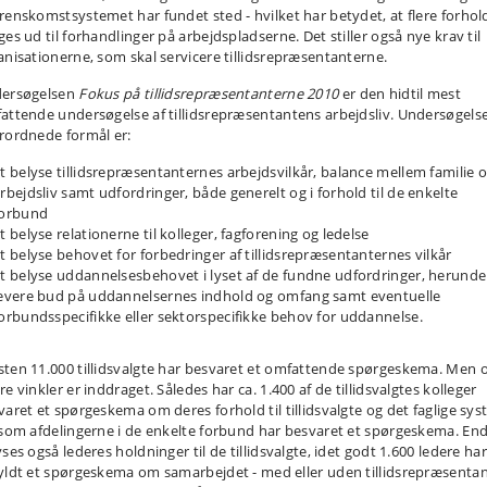
renskomstsystemet har fundet sted - hvilket har betydet, at flere forhol
es ud til forhandlinger på arbejdspladserne. Det stiller også nye krav til
anisationerne, som skal servicere tillidsrepræsentanterne.
ersøgelsen
Fokus på tillidsrepræsentanterne 2010
er den hidtil mest
attende undersøgelse af tillidsrepræsentantens arbejdsliv. Undersøgels
rordnede formål er:
t belyse tillidsrepræsentanternes arbejdsvilkår, balance mellem familie 
rbejdsliv samt udfordringer, både generelt og i forhold til de enkelte
forbund
t belyse relationerne til kolleger, fagforening og ledelse
t belyse behovet for forbedringer af tillidsrepræsentanternes vilkår
t belyse uddannelsesbehovet i lyset af de fundne udfordringer, herunde
evere bud på uddannelsernes indhold og omfang samt eventuelle
orbundsspecifikke eller sektorspecifikke behov for uddannelse.
ten 11.000 tillidsvalgte har besvaret et omfattende spørgeskema. Men 
e vinkler er inddraget. Således har ca. 1.400 af de tillidsvalgtes kolleger
varet et spørgeskema om deres forhold til tillidsvalgte og det faglige sys
esom afdelingerne i de enkelte forbund har besvaret et spørgeskema. End
ses også lederes holdninger til de tillidsvalgte, idet godt 1.600 ledere har
yldt et spørgeskema om samarbejdet - med eller uden tillidsrepræsentan