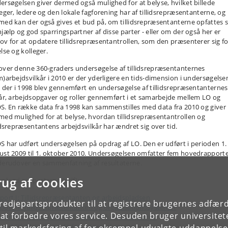
ersøgelsen giver dermed også mulighed for at belyse, hvilket billede
leger, ledere og den lokale fagforening har af tillidsrepræsentanterne, og
med kan der også gives et bud på, om tillidsrepræsentanterne opfattes
hjælp og god sparringspartner af disse parter - eller om der også her er
ov for at opdatere tillidsrepræsentantrollen, som den præsenterer sig fo
lse og kolleger.
over denne 360-graders undersøgelse af tillidsrepræsentanternes
m)arbejdsvilkår i 2010 er der yderligere en tids-dimension i undersøgelse
t der i 1998 blev gennemført en undersøgelse af tillidsrepræsentanternes
kår, arbejdsopgaver og roller gennemført i et samarbejde mellem LO og
S. En række data fra 1998 kan sammenstilles med data fra 2010 og giver
med mulighed for at belyse, hvordan tillidsrepræsentantrollen og
lidsrepræsentantens arbejdsvilkår har ændret sig over tid.
S har udført undersøgelsen på opdrag af LO. Den er udført i perioden 1.
ust 2009 til 1. oktober 2010. Undersøgelsen omfatter fem hovedrapport
derudover en sammenfatning af resultaterne.
rug af cookies
nload rapporterne (pdf):
port I: Tillidsrepræsentanten og arbejdspladsen
tredjepartsprodukter til at registrere brugernes adfæ
port II: Tillidsrepræsentanten og organisationssystemet
e at forbedre vores service. Desuden bruger universitet
port III: Tillidsrepræsentanten og kompetencerne
port IV: Metode og de fem spørgeskemaer