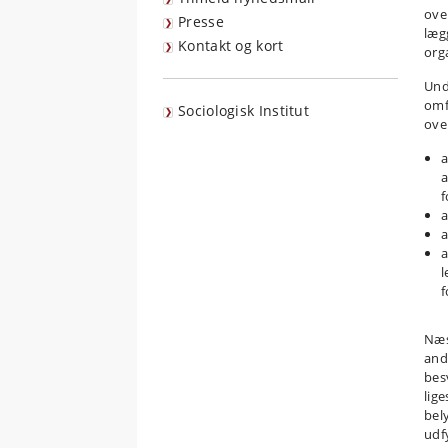
ove
Presse
lægg
Kontakt og kort
org
Und
omf
Sociologisk Institut
ove
a
a
a
a
a
l
f
Næs
andr
bes
lig
bely
udf