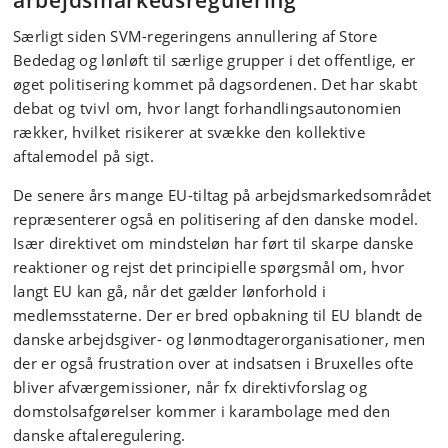
arbejdsmarkedsregulering
Særligt siden SVM-regeringens annullering af Store
Bededag og lønløft til særlige grupper i det offentlige, er
øget politisering kommet på dagsordenen. Det har skabt
debat og tvivl om, hvor langt forhandlingsautonomien
rækker, hvilket risikerer at svække den kollektive
aftalemodel på sigt.
De senere års mange EU-tiltag på arbejdsmarkedsområdet
repræsenterer også en politisering af den danske model.
Især direktivet om mindsteløn har ført til skarpe danske
reaktioner og rejst det principielle spørgsmål om, hvor
langt EU kan gå, når det gælder lønforhold i
medlemsstaterne. Der er bred opbakning til EU blandt de
danske arbejdsgiver- og lønmodtagerorganisationer, men
der er også frustration over at indsatsen i Bruxelles ofte
bliver afværgemissioner, når fx direktivforslag og
domstolsafgørelser kommer i karambolage med den
danske aftaleregulering.