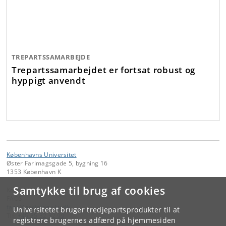
TREPARTSSAMARBEJDE
Trepartssamarbejdet er fortsat robust og
hyppigt anvendt
Københavns Universitet
Øster Farimagsgade 5, bygning 16
1353 København K
Samtykke til brug af cookies
Kontakt:
FAOS
faos
@
sociology
.
ku
.
dk
Universitetet bruger tredjepartsprodukter til at
Tlf:
+45 35 32 32 99
registrere brugernes adfærd på hjemmesiden