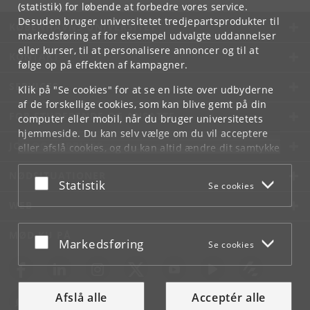
(statistik) for løbende at forbedre vores service.
Desuden bruger universitetet tredjepartsprodukter til
KØBENHAVNS UNIVERSITET
markedsføring af for eksempel udvalgte uddannelser
eller kurser, til at personalisere annoncer og til at
KONTAKT
følge op på effekten af kampagner.
SERVICES
Klik på "Se cookies" for at se en liste over udbyderne
af de forskellige cookies, som kan blive gemt på din
FOR STUDERENDE OG ANSATTE
computer eller mobil, når du bruger universitetets
hjemmeside. Du kan selv vælge om du vil acceptere
JOB OG KARRIERE
eller afslå cookies, og du kan altid ændre dit samtykke
under
Cookie- og privatlivspolitik
som du finder i
NØDSITUATIONER
bunden af hver side.
Acceptér eller afslå
Statistik
Se cookies
Googles privatlivspolitik
WEB
MØD KU PÅ
Acceptér eller afslå
Markedsføring
Se cookies
Afslå alle
Acceptér alle