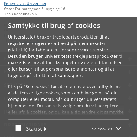
Københavns Universitet
Øster Farimagsgade 5, bygning 16
1353 København K
Samtykke til brug af cookies
Kontakt:
FAOS
faos
@
sociology
.
ku
.
dk
Universitetet bruger tredjepartsprodukter til at
Tlf:
+45 35 32 32 99
registrere brugernes adfærd på hjemmesiden
(statistik) for løbende at forbedre vores service.
Desuden bruger universitetet tredjepartsprodukter til
KØBENHAVNS UNIVERSITET
markedsføring af for eksempel udvalgte uddannelser
eller kurser, til at personalisere annoncer og til at
KONTAKT
følge op på effekten af kampagner.
SERVICES
Klik på "Se cookies" for at se en liste over udbyderne
af de forskellige cookies, som kan blive gemt på din
FOR STUDERENDE OG ANSATTE
computer eller mobil, når du bruger universitetets
hjemmeside. Du kan selv vælge om du vil acceptere
JOB OG KARRIERE
eller afslå cookies, og du kan altid ændre dit samtykke
under
Cookie- og privatlivspolitik
som du finder i
NØDSITUATIONER
bunden af hver side.
Acceptér eller afslå
Statistik
Se cookies
Googles privatlivspolitik