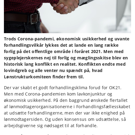
Trods Corona-pandemi, økonomisk usikkerhed og uvante
forhandlingsvilkår lykkes det at lande en lang række
forlig på det offentlige område i foråret 2021. Men med
sygeplejerskernes nej til forlig og mæglingsskitse blev en
historisk lang konflikt en realitet. Konflikten endte med
lovindgreb og alle venter nu spændt på, hvad
Lønstrukturkomiteen finder frem til.
Der var skabt et godt forhandlingsklima forud for OK21.
Men med Corona-pandemien kom lavkonjunktur og
økonomisk usikkerhed. På den baggrund ønskede flertallet
af lønmodtagerorganisationerne i Forhandlingsfællesskabet
at udsætte forhandlingerne, men der var ikke enighed på
lønmodtagersiden. Og uden konsensus om udsættelse, så
arbejdsgiverne sig nødsaget til at forhandle.