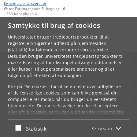
Københavns Universitet
Øster Farimagsgade 5, bygning 16
1353 København K
Samtykke til brug af cookies
Kontakt:
FAOS
faos
@
sociology
.
ku
.
dk
Universitetet bruger tredjepartsprodukter til at
Tlf:
+45 35 32 32 99
registrere brugernes adfærd på hjemmesiden
(statistik) for løbende at forbedre vores service.
Desuden bruger universitetet tredjepartsprodukter til
KØBENHAVNS UNIVERSITET
markedsføring af for eksempel udvalgte uddannelser
eller kurser, til at personalisere annoncer og til at
KONTAKT
følge op på effekten af kampagner.
SERVICES
Klik på "Se cookies" for at se en liste over udbyderne
af de forskellige cookies, som kan blive gemt på din
FOR STUDERENDE OG ANSATTE
computer eller mobil, når du bruger universitetets
hjemmeside. Du kan selv vælge om du vil acceptere
JOB OG KARRIERE
eller afslå cookies, og du kan altid ændre dit samtykke
under
Cookie- og privatlivspolitik
som du finder i
NØDSITUATIONER
bunden af hver side.
Acceptér eller afslå
Statistik
Se cookies
Googles privatlivspolitik