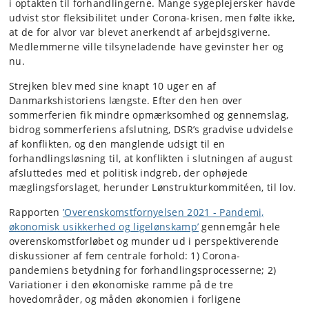
i optakten til forhandlingerne. Mange sygeplejersker havde
udvist stor fleksibilitet under Corona-krisen, men følte ikke,
at de for alvor var blevet anerkendt af arbejdsgiverne.
Medlemmerne ville tilsyneladende have gevinster her og
nu.
Strejken blev med sine knapt 10 uger en af
Danmarkshistoriens længste. Efter den hen over
sommerferien fik mindre opmærksomhed og gennemslag,
bidrog sommerferiens afslutning, DSR’s gradvise udvidelse
af konflikten, og den manglende udsigt til en
forhandlingsløsning til, at konflikten i slutningen af august
afsluttedes med et politisk indgreb, der ophøjede
mæglingsforslaget, herunder Lønstrukturkommitéen, til lov.
Rapporten
’Overenskomstfornyelsen 2021 - Pandemi,
økonomisk usikkerhed og ligelønskamp’
gennemgår hele
overenskomstforløbet og munder ud i perspektiverende
diskussioner af fem centrale forhold: 1) Corona-
pandemiens betydning for forhandlingsprocesserne; 2)
Variationer i den økonomiske ramme på de tre
hovedområder, og måden økonomien i forligene