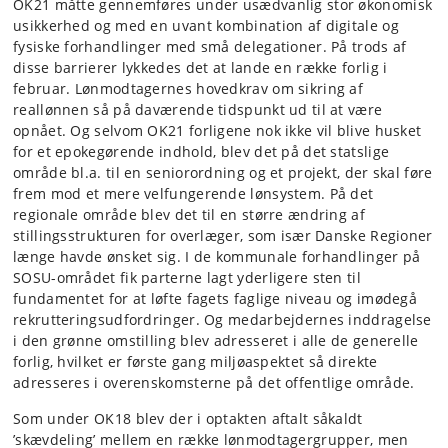
OK21 måtte gennemføres under usædvanlig stor økonomisk
usikkerhed og med en uvant kombination af digitale og
fysiske forhandlinger med små delegationer. På trods af
disse barrierer lykkedes det at lande en række forlig i
februar. Lønmodtagernes hovedkrav om sikring af
reallønnen så på daværende tidspunkt ud til at være
opnået. Og selvom OK21 forligene nok ikke vil blive husket
for et epokegørende indhold, blev det på det statslige
område bl.a. til en seniorordning og et projekt, der skal føre
frem mod et mere velfungerende lønsystem. På det
regionale område blev det til en større ændring af
stillingsstrukturen for overlæger, som især Danske Regioner
længe havde ønsket sig. I de kommunale forhandlinger på
SOSU-området fik parterne lagt yderligere sten til
fundamentet for at løfte fagets faglige niveau og imødegå
rekrutteringsudfordringer. Og medarbejdernes inddragelse
i den grønne omstilling blev adresseret i alle de generelle
forlig, hvilket er første gang miljøaspektet så direkte
adresseres i overenskomsterne på det offentlige område.
Som under OK18 blev der i optakten aftalt såkaldt
’skævdeling’ mellem en række lønmodtagergrupper, men