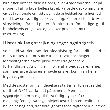
kun efter intense diskussioner, hvor Akademikerne var på
nippet til af forlade fællesskabet. På både det kommunale
og det regionale område spillede arbejdsgiverne igen ud
med krav om yderligere skævdeling. Kompromisset blev
skævdeling i form af puljer på i alt 0,15 % fordelt ligeligt til
henholdsvis et ligeløn- og lavtlønsprojekt samt til
rekruttering.
Historisk lang strejke og regeringsindgreb
Som altid var der krav, der blev afvist og forhandlinger, der
mislykkedes. Det blev ikke til de fritvalgsordninger, som
lønmodtagerne havde prioriteret i de generelle
forhandlinger. Ændringer i nogle af arbejdstidsreglerne,
som især arbejdsgiverne havde ønsket, kom man heller
ingen vegne med.
Med de sidste forligs indgåelse i starten af foråret så det
ud til, at OK21 var landet på benene. Men med
sygeplejerskernes nej til først forlig og derefter
mæglingsforslag, var sygeplejerskestrejken en realitet. DSR
havde et bagland, der tydeligt pressede fagtoppen allerede