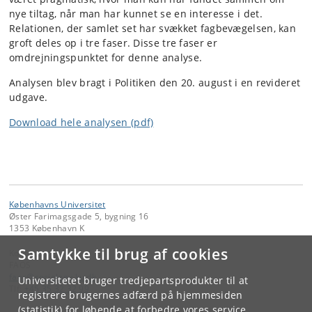
nye tiltag, når man har kunnet se en interesse i det.
Relationen, der samlet set har svækket fagbevægelsen, kan
groft deles op i tre faser. Disse tre faser er
omdrejningspunktet for denne analyse.
Analysen blev bragt i Politiken den 20. august i en revideret
udgave.
Download hele analysen (pdf)
Københavns Universitet
Øster Farimagsgade 5, bygning 16
1353 København K
Samtykke til brug af cookies
Kontakt:
FAOS
faos
@
sociology
.
ku
.
dk
Universitetet bruger tredjepartsprodukter til at
Tlf:
+45 35 32 32 99
registrere brugernes adfærd på hjemmesiden
(statistik) for løbende at forbedre vores service.