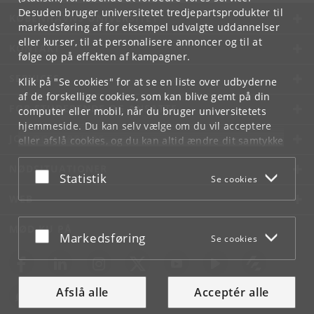
Desuden bruger universitetet tredjepartsprodukter til
KØBENHAVNS UNIVERSITET
markedsføring af for eksempel udvalgte uddannelser
eller kurser, til at personalisere annoncer og til at
KONTAKT
følge op på effekten af kampagner.
SERVICES
Klik på "Se cookies" for at se en liste over udbyderne
af de forskellige cookies, som kan blive gemt på din
FOR STUDERENDE OG ANSATTE
computer eller mobil, når du bruger universitetets
hjemmeside. Du kan selv vælge om du vil acceptere
JOB OG KARRIERE
eller afslå cookies, og du kan altid ændre dit samtykke
under
Cookie- og privatlivspolitik
som du finder i
NØDSITUATIONER
bunden af hver side.
Acceptér eller afslå
Statistik
Se cookies
Googles privatlivspolitik
WEB
MØD KU PÅ
Acceptér eller afslå
Markedsføring
Se cookies
Afslå alle
Acceptér alle