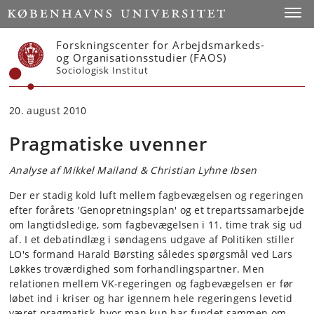
Start
Toggl
Forskningscenter for Arbejdsmarkeds-
og Organisationsstudier (FAOS)
Sociologisk Institut
20. august 2010
Pragmatiske uvenner
Analyse af Mikkel Mailand & Christian Lyhne Ibsen
Der er stadig kold luft mellem fagbevægelsen og regeringen
efter forårets 'Genopretningsplan' og et trepartssamarbejde
om langtidsledige, som fagbevægelsen i 11. time trak sig ud
af. I et debatindlæg i søndagens udgave af Politiken stiller
LO's formand Harald Børsting således spørgsmål ved Lars
Løkkes troværdighed som forhandlingspartner. Men
relationen mellem VK-regeringen og fagbevægelsen er før
løbet ind i kriser og har igennem hele regeringens levetid
været pragmatisk, hvor man kun har fundet sammen om