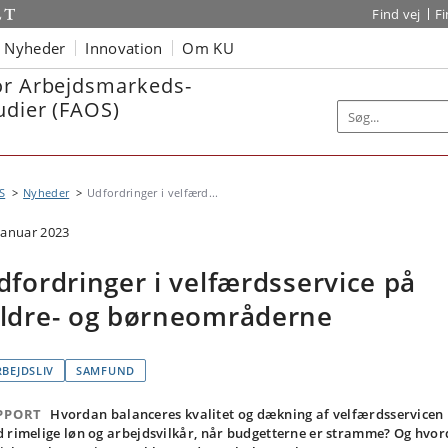
Find vej
F
Nyheder
Innovation
Om KU
or Arbejdsmarkeds-
udier (FAOS)
S
Nyheder
Udfordringer i velfærd...
 januar 2023
dfordringer i velfærdsservice på
ldre- og børneområderne
RBEJDSLIV
SAMFUND
PPORT
Hvordan balanceres kvalitet og dækning af velfærdsservicen
 rimelige løn og arbejdsvilkår, når budgetterne er stramme? Og hvo