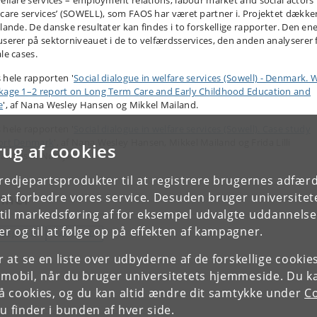
welfare services – employment relations, labour market and social actors 
 care services’ (SOWELL), som FAOS har været partner i. Projektet dække
 lande. De danske resultater kan findes i to forskellige rapporter. Den en
userer på sektorniveauet i de to velfærdsservices, den anden analyserer f
le cases.
 hele rapporten '
Social dialogue in welfare services (Sowell) - Denmark. 
kage 1–2 report on Long Term Care and Early Childhood Education and
e
', af Nana Wesley Hansen og Mikkel Mailand.
 hele rapporten '
Social dialogue in welfare services (Sowell). Case study
ort Denmark
', af Nana Wesley Hansen, Mikkel Mailand og Frida Lilli
rug af cookies
lanbusch Nørkjær.
tredjepartsprodukter til at registrere brugernes adfæ
e at forbedre vores service. Desuden bruger universitet
mner
il markedsføring af for eksempel udvalgte uddannelser e
r og til at følge op på effekten af kampagner.
RBEJDSLIV
SAMFUND
or at se en liste over udbyderne af de forskellige cooki
 mobil, når du bruger universitetets hjemmeside. Du k
slå cookies, og du kan altid ændre dit samtykke under
Co
 finder i bunden af hver side.