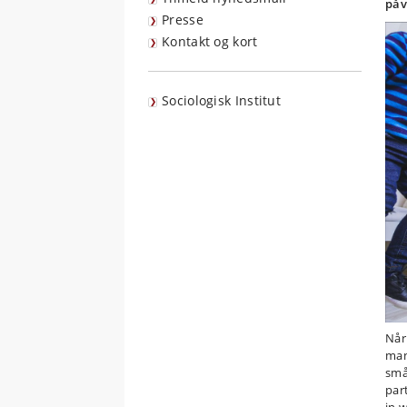
påv
Presse
Kontakt og kort
Sociologisk Institut
Når
man
små
par