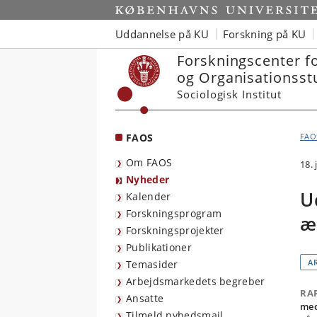
Start
Uddannelse på KU
Forskning på KU
Forskningscenter f
og Organisationsst
Sociologisk Institut
FAOS
FAO
Om FAOS
18.
Nyheder
U
Kalender
Forskningsprogram
æ
Forskningsprojekter
Publikationer
A
Temasider
Arbejdsmarkedets begreber
RA
Ansatte
med
Tilmeld nyhedsmail