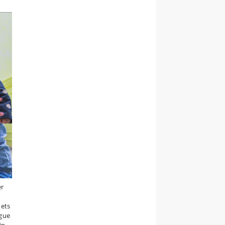
er
dets
ogue