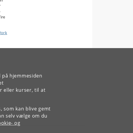
in
r
e
ire
Work
rd på hjemmesiden
et
ller kurser, til at
es, som kan blive gemt
an selv vælge om du
okie- og