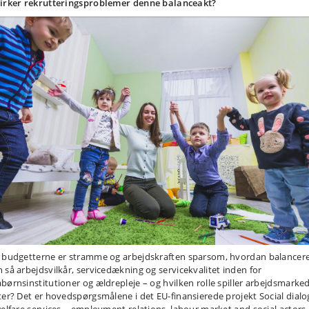
irker rekrutteringsproblemer denne balanceakt?
 budgetterne er stramme og arbejdskraften sparsom, hvordan balancer
 så arbejdsvilkår, servicedækning og servicekvalitet inden for
børnsinstitutioner og ældrepleje – og hvilken rolle spiller arbejdsmarke
ter? Det er hovedspørgsmålene i det EU-finansierede projekt Social dial