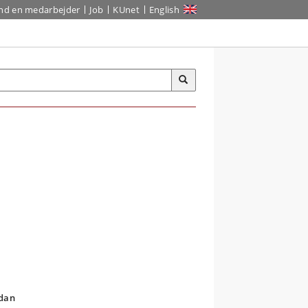
ind en medarbejder
Job
KUnet
English
rdan