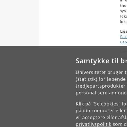
in 
the
syv
fok
loka
Læs
Pac
Car
Læs
rep
Samtykke til b
Sch
Universitetet bruger 
(statistik) for løbend
E
tredjepartsprodukter t
personalisere annonce
A
Klik på "Se cookies" f
på din computer eller
vil acceptere eller af
privatlivspolitik
som du