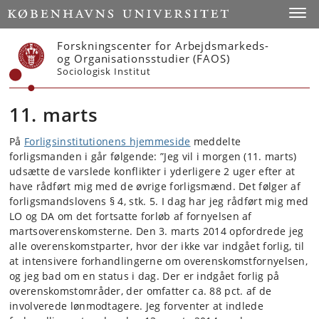
Start
Toggl
Forskningscenter for Arbejdsmarkeds-
og Organisationsstudier (FAOS)
Sociologisk Institut
11. marts
På
Forligsinstitutionens hjemmeside
meddelte
forligsmanden i går følgende: ”Jeg vil i morgen (11. marts)
udsætte de varslede konflikter i yderligere 2 uger efter at
have rådført mig med de øvrige forligsmænd. Det følger af
forligsmandslovens § 4, stk. 5. I dag har jeg rådført mig med
LO og DA om det fortsatte forløb af fornyelsen af
martsoverenskomsterne. Den 3. marts 2014 opfordrede jeg
alle overenskomstparter, hvor der ikke var indgået forlig, til
at intensivere forhandlingerne om overenskomstfornyelsen,
og jeg bad om en status i dag. Der er indgået forlig på
overenskomstområder, der omfatter ca. 88 pct. af de
involverede lønmodtagere. Jeg forventer at indlede