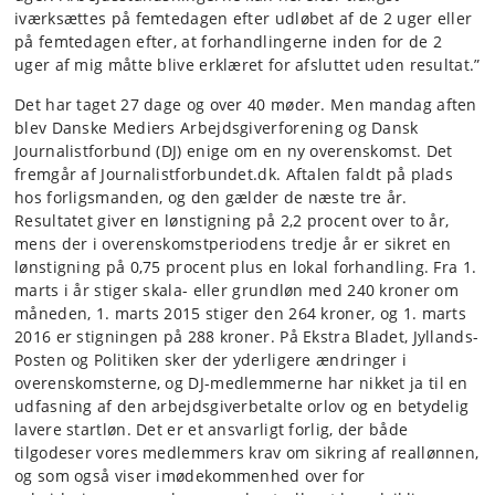
iværksættes på femtedagen efter udløbet af de 2 uger eller
på femtedagen efter, at forhandlingerne inden for de 2
uger af mig måtte blive erklæret for afsluttet uden resultat.”
Det har taget 27 dage og over 40 møder. Men mandag aften
blev Danske Mediers Arbejdsgiverforening og Dansk
Journalistforbund (DJ) enige om en ny overenskomst. Det
fremgår af Journalistforbundet.dk. Aftalen faldt på plads
hos forligsmanden, og den gælder de næste tre år.
Resultatet giver en lønstigning på 2,2 procent over to år,
mens der i overenskomstperiodens tredje år er sikret en
lønstigning på 0,75 procent plus en lokal forhandling. Fra 1.
marts i år stiger skala- eller grundløn med 240 kroner om
måneden, 1. marts 2015 stiger den 264 kroner, og 1. marts
2016 er stigningen på 288 kroner. På Ekstra Bladet, Jyllands-
Posten og Politiken sker der yderligere ændringer i
overenskomsterne, og DJ-medlemmerne har nikket ja til en
udfasning af den arbejdsgiverbetalte orlov og en betydelig
lavere startløn. Det er et ansvarligt forlig, der både
tilgodeser vores medlemmers krav om sikring af reallønnen,
og som også viser imødekommenhed over for