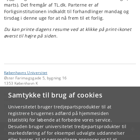
marts). Det fremgår af TL.dk. Parterne er af
Forligsinstitutionen indkaldt til forhandlinger mandag og
tirsdag i denne uge for at nå frem til et forlig.
Du kan printe dagens resume ved at klikke på print-ikonet
øverst til højre på siden.
Københavns Universitet
Øster Farimagsgade 5, bygning 16
1353 København K
Samtykke til brug af cookies
Kontakt:
FAOS
faos
@
sociology
.
ku
.
dk
Universitetet bruger tredjepartsprodukter til at
Tlf:
+45 35 32 32 99
registrere brugernes adfærd på hjemmesiden
(statistik) for løbende at forbedre vores service.
Desuden bruger universitetet tredjepartsprodukter til
KØBENHAVNS UNIVERSITET
markedsføring af for eksempel udvalgte uddannelser
eller kurser, til at personalisere annoncer og til at