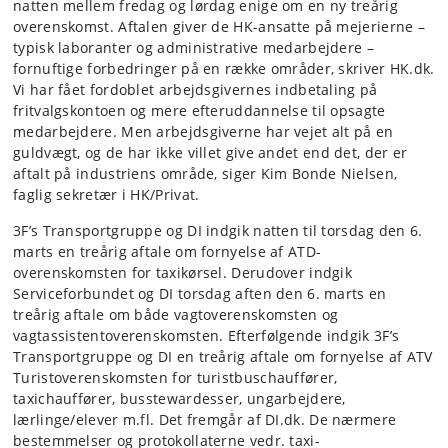
natten mellem fredag og lørdag enige om en ny treårig
overenskomst. Aftalen giver de HK-ansatte på mejerierne –
typisk laboranter og administrative medarbejdere –
fornuftige forbedringer på en række områder, skriver HK.dk.
Vi har fået fordoblet arbejdsgivernes indbetaling på
fritvalgskontoen og mere efteruddannelse til opsagte
medarbejdere. Men arbejdsgiverne har vejet alt på en
guldvægt, og de har ikke villet give andet end det, der er
aftalt på industriens område, siger Kim Bonde Nielsen,
faglig sekretær i HK/Privat.
3F’s Transportgruppe og DI indgik natten til torsdag den 6.
marts en treårig aftale om fornyelse af ATD-
overenskomsten for taxikørsel. Derudover indgik
Serviceforbundet og DI torsdag aften den 6. marts en
treårig aftale om både vagtoverenskomsten og
vagtassistentoverenskomsten. Efterfølgende indgik 3F’s
Transportgruppe og DI en treårig aftale om fornyelse af ATV
Turistoverenskomsten for turistbuschauffører,
taxichauffører, busstewardesser, ungarbejdere,
lærlinge/elever m.fl. Det fremgår af DI.dk. De nærmere
bestemmelser og protokollaterne vedr. taxi-