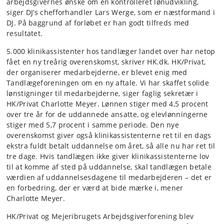
arbejdsgivernes ønske om en kontrolleret lønudvikling,
siger DJ’s chefforhandler Lars Werge, som er næstformand i
DJ. På baggrund af forløbet er han godt tilfreds med
resultatet.
5.000 klinikassistenter hos tandlæger landet over har netop
fået en ny treårig overenskomst, skriver HK.dk. HK/Privat,
der organiserer medarbejderne, er blevet enig med
Tandlægeforeningen om en ny aftale. Vi har skaffet solide
lønstigninger til medarbejderne, siger faglig sekretær i
HK/Privat Charlotte Meyer. Lønnen stiger med 4,5 procent
over tre år for de uddannede ansatte, og elevlønningerne
stiger med 5,7 procent i samme periode. Den nye
overenskomst giver også klinikassistenterne ret til en dags
ekstra fuldt betalt uddannelse om året, så alle nu har ret til
tre dage. Hvis tandlægen ikke giver klinikassistenterne lov
til at komme af sted på uddannelse, skal tandlægen betale
værdien af uddannelsesdagene til medarbejderen – det er
en forbedring, der er værd at bide mærke i, mener
Charlotte Meyer.
HK/Privat og Mejeribrugets Arbejdsgiverforening blev