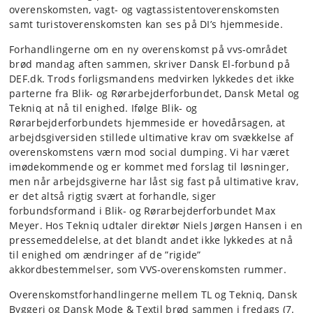
overenskomsten, vagt- og vagtassistentoverenskomsten
samt turistoverenskomsten kan ses på DI’s hjemmeside.
Forhandlingerne om en ny overenskomst på vvs-området
brød mandag aften sammen, skriver Dansk El-forbund på
DEF.dk. Trods forligsmandens medvirken lykkedes det ikke
parterne fra Blik- og Rørarbejderforbundet, Dansk Metal og
Tekniq at nå til enighed. Ifølge Blik- og
Rørarbejderforbundets hjemmeside er hovedårsagen, at
arbejdsgiversiden stillede ultimative krav om svækkelse af
overenskomstens værn mod social dumping. Vi har været
imødekommende og er kommet med forslag til løsninger,
men når arbejdsgiverne har låst sig fast på ultimative krav,
er det altså rigtig svært at forhandle, siger
forbundsformand i Blik- og Rørarbejderforbundet Max
Meyer. Hos Tekniq udtaler direktør Niels Jørgen Hansen i en
pressemeddelelse, at det blandt andet ikke lykkedes at nå
til enighed om ændringer af de ”rigide”
akkordbestemmelser, som VVS-overenskomsten rummer.
Overenskomstforhandlingerne mellem TL og Tekniq, Dansk
Byggeri og Dansk Mode & Textil brød sammen i fredags (7.