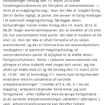
forhandlinger torsdag den 13. marts 2014 med
hovedorganisationerne om fornyelse af overenskomster – i
form af et mæglingsforslag – hvor der ikke er indgået forlig.
Det er derfor vigtigt, at parter, der ønsker et forlig medtaget
i et eventuelt mæglingsforslag, færdiggør deres
forhandlinger herom inden fredag den 14. marts 2014, kl.
08.00. Nogle overenskomstparter, der er medlem af LO eller
DA, har overenskomst med parter, der ikke er medlem af DA
eller LO. Hvis der ikke er aftalt fornyelse af en sådan
overenskomst, og der er fremsat krav om overenskomstens
medtagelse i et eventuelt mæglingsforslag, vil
overenskomstens parter få lejlighed til at drøfte dette i
Forligsinstitutionen. Parter i sådanne overenskomster må
påregne at blive indkaldt med meget kort varsel. Jeg har
aftalt nyt møde med LO og DA torsdag den 13. marts 2014
kl. 16.00.” Her til formiddag (11. marts) kom forligsmanden
endvidere med en udsættelse af varslede
arbejdsstandsninger: ”I medfør af § 4, stk. 5, i lov om
mægling i arbejdsstridigheder bestemmer jeg som
forligsmand – efter rådførsel med de øvrige forligsmænd –
at de varslede arbejdsstandsninger udsættes i yderligere 2
uger. Arbejdsstandsningerne kan herefter tidligst