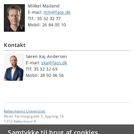
Mikkel Mailand
E-mail:
mm@faos.dk
Tlf.: 35 32 32 77
Mobil: 26 84 05 10
Kontakt
Søren Kaj Andersen
E-mail:
ska@faos.dk
Tlf: 35 32 32 69
Mobil: 28 92 96 56
Københavns Universitet
Øster Farimagsgade 5, bygning 16
1353 København K
Samtykke til brug af cookies
Kontakt: