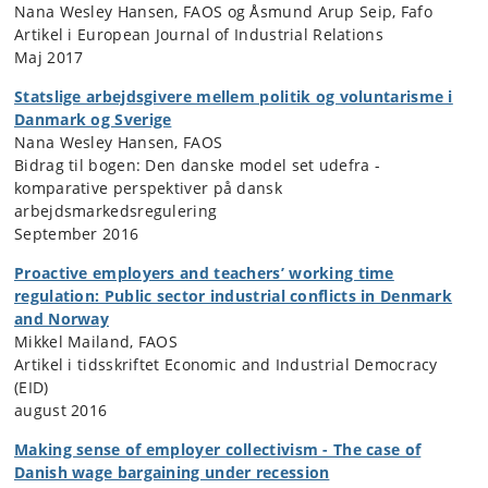
Nana Wesley Hansen, FAOS og Åsmund Arup Seip, Fafo
Artikel i European Journal of Industrial Relations
Maj 2017
Statslige arbejdsgivere mellem politik og voluntarisme i
Danmark og Sverige
Nana Wesley Hansen, FAOS
Bidrag til bogen: Den danske model set udefra -
komparative perspektiver på dansk
arbejdsmarkedsregulering
September 2016
Proactive employers and teachers’ working time
regulation: Public sector industrial conflicts in Denmark
and Norway
Mikkel Mailand, FAOS
Artikel i tidsskriftet Economic and Industrial Democracy
(EID)
august 2016
Making sense of employer collectivism - The case of
Danish wage bargaining under recession