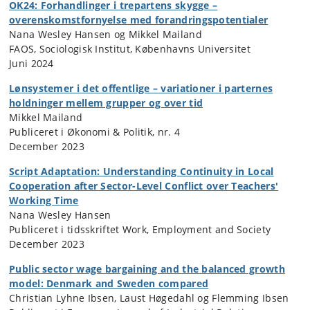
OK24: Forhandlinger i trepartens skygge –
overenskomstfornyelse med forandringspotentialer
Nana Wesley Hansen og Mikkel Mailand
FAOS, Sociologisk Institut, Københavns Universitet
Juni 2024
Lønsystemer i det offentlige – variationer i parternes
holdninger mellem grupper og over tid
Mikkel Mailand
Publiceret i Økonomi & Politik, nr. 4
December 2023
Script Adaptation: Understanding Continuity in Local
Cooperation after Sector-Level Conflict over Teachers'
Working Time
Nana Wesley Hansen
Publiceret i tidsskriftet Work, Employment and Society
December 2023
Public sector wage bargaining and the balanced growth
model: Denmark and Sweden compared
Christian Lyhne Ibsen, Laust Høgedahl og Flemming Ibsen