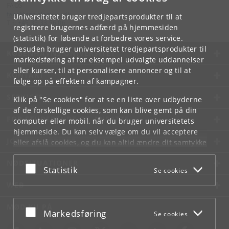
FAOS
faos
@
sociology
.
ku
.
dk
Universitetet bruger tredjepartsprodukter til at
Tlf:
+45 35 33 56 06
registrere brugernes adfærd på hjemmesiden
(statistik) for løbende at forbedre vores service.
Desuden bruger universitetet tredjepartsprodukter til
KØBENHAVNS UNIVERSITET
markedsføring af for eksempel udvalgte uddannelser
eller kurser, til at personalisere annoncer og til at
KONTAKT
følge op på effekten af kampagner.
SERVICES
Klik på "Se cookies" for at se en liste over udbyderne
af de forskellige cookies, som kan blive gemt på din
FOR STUDERENDE OG ANSATTE
computer eller mobil, når du bruger universitetets
hjemmeside. Du kan selv vælge om du vil acceptere
JOB OG KARRIERE
eller afslå cookies, og du kan altid ændre dit samtykke
under
Cookie- og privatlivspolitik
som du finder i
NØDSITUATIONER
bunden af hver side.
Acceptér eller afslå
Statistik
Se cookies
Googles privatlivspolitik
WEB
MØD KU PÅ
Acceptér eller afslå
Markedsføring
Se cookies