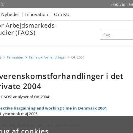
Find vej
F
Nyheder
Innovation
Om KU
or Arbejdsmarkeds-
udier (FAOS)
S
Temasider
Tema ok-forhandlinger
Ok 2004
verenskomstforhandlinger i det
rivate 2004
 FAOS' analyser af OK 2004:
lective bargaining and working time in Denmark 2004
I-yearbook maj 2005
itisk indblanding truer den danske model
rug af cookies
dag Morgen 29. marts 2004