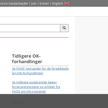
ind en medarbejder
Job
KUnet
English
Tidligere OK-
forhandlinger
Se FAOS' temasider for de foregående
års OK-forhandlinger
Se tidligere publicerede bøger,
forskningsnotater og artikler fra
FAOS om OK-systemet
Links