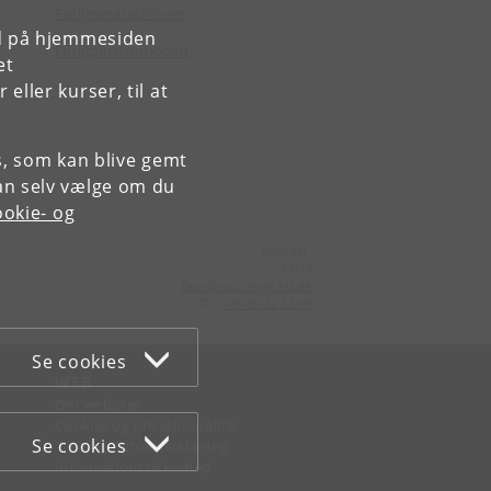
Forligsmandsloven
rd på hjemmesiden
Forligsinstitutionen
et
ller kurser, til at
es, som kan blive gemt
an selv vælge om du
okie- og
Kontakt:
FAOS
faos
@
sociology
.
ku
.
dk
Tlf:
+45 35 32 32 99
Se cookies
WEB
Om websitet
Cookies og privatlivspolitik
Se cookies
Tilgængelighedserklæring
Informationssikkerhed