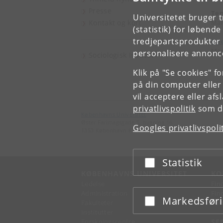
Presse
Ten
Universitetet bruger 
Kontakt og kort
Man
(statistik) for løbend
tredjepartsprodukter t
Nye
Man
personalisere annonce
Sociologisk Institut
Klik på "Se cookies" f
på din computer eller
vil acceptere eller af
privatlivspolitik
som du
Københavns Universitet
Øster Farimagsgade 5, bygning 16
Googles privatlivspoli
1353 København K
Statistik
Acceptér eller afslå
KØBENHAVNS UNIVERSITET
KO
Ledelse
Fin
Administration
Fin
Markedsfør
Acceptér eller afslå
Fakulteter
Kon
Institutter
Forskningscentre
SE