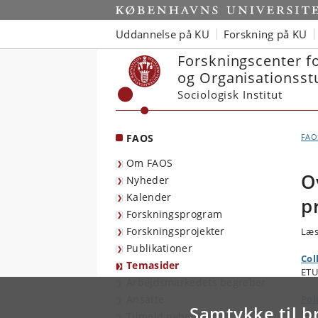
Start
Uddannelse på KU
Forskning på KU
Forskningscenter f
og Organisationsst
Sociologisk Institut
FAOS
FAO
Om FAOS
O
Nyheder
Kalender
p
Forskningsprogram
Forskningsprojekter
Læs
Publikationer
Col
Temasider
ETU
Arbejdsmarkedets begreber
Ansatte
Pol
Samtykke til b
Man
Tilmeld nyhedsmail