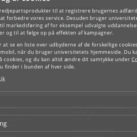
dens til decentralisering forstærket i industrien
tredjepartsprodukter til at registrere brugernes adfæ
dag Morgen 9. februar 2004
e at forbedre vores service. Desuden bruger universitet
il markedsføring af for eksempel udvalgte uddannelser e
 forhandlere på hård, men overkommelig opgave
dag Morgen 8. december 2003
r og til at følge op på effekten af kampagner.
or at se en liste over udbyderne af de forskellige cooki
 mobil, når du bruger universitetets hjemmeside. Du k
slå cookies, og du kan altid ændre dit samtykke under
Co
 finder i bunden af hver side.
tik
NTAKT
FOR STUDERENDE OG
ANSATTE
d vej
KUnet
d en medarbejder
ing
takt KU
JOB OG KARRIERE
RVICES
Ledige stillinger