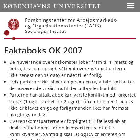
Start
Toggl
Forskningscenter for Arbejdsmarkeds-
og Organisationsstudier (FAOS)
Sociologisk Institut
Faktaboks OK 2007
De nuværende overenskomster løber frem til 1. marts og
betragtes som opsagt, såfremt overenskomstparterne
ikke senest denne dato er nået til et forlig.
Hvis parterne ikke bliver enige om en ny aftale fortsætter
de nuværende vilkår, indtil der udbryder konflikt.
Parterne har aftalt, at de kan varsle konflikt med forkortet
varsel (1 uge i stedet for 2 uger), såfremt de per 1. marts
ikke er blevet enige og forligsmanden ikke har fremsat
mæglingsforslag.
Overenskomstparterne er forpligtet til i fællesskab at
drøfte situationen, før de fremsætter eventuelle
konfliktvarsler. Samtidig skal LO og DA orienteres om