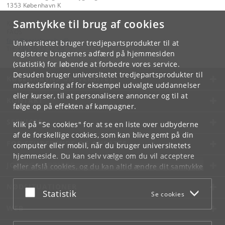
1353 København K
Samtykke til brug af cookies
Kontakt:
FAOS
faos
@
sociology
.
ku
.
dk
Universitetet bruger tredjepartsprodukter til at
Tlf:
+45 35 32 32 99
registrere brugernes adfærd på hjemmesiden
(statistik) for løbende at forbedre vores service.
Desuden bruger universitetet tredjepartsprodukter til
KØBENHAVNS UNIVERSITET
markedsføring af for eksempel udvalgte uddannelser
eller kurser, til at personalisere annoncer og til at
KONTAKT
følge op på effekten af kampagner.
SERVICES
Klik på "Se cookies" for at se en liste over udbyderne
af de forskellige cookies, som kan blive gemt på din
FOR STUDERENDE OG ANSATTE
computer eller mobil, når du bruger universitetets
hjemmeside. Du kan selv vælge om du vil acceptere
JOB OG KARRIERE
eller afslå cookies, og du kan altid ændre dit samtykke
under
Cookie- og privatlivspolitik
som du finder i
NØDSITUATIONER
bunden af hver side.
Acceptér eller afslå
Statistik
Se cookies
Googles privatlivspolitik
WEB