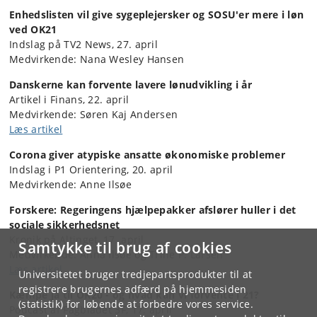
Enhedslisten vil give sygeplejersker og SOSU'er mere i løn
ved OK21
Indslag på TV2 News, 27. april
Medvirkende: Nana Wesley Hansen
Danskerne kan forvente lavere lønudvikling i år
Artikel i Finans, 22. april
Medvirkende: Søren Kaj Andersen
Læs artikel
Corona giver atypiske ansatte økonomiske problemer
Indslag i P1 Orientering, 20. april
Medvirkende: Anne Ilsøe
Forskere: Regeringens hjælpepakker afslører huller i det
sociale sikkerhedsnet
Kronik på Altinget, 17. april
Samtykke til brug af cookies
Medvirkende: Anna Ilsøe og Trine P. Larsen
Læs artikel
Universitetet bruger tredjepartsprodukter til at
registrere brugernes adfærd på hjemmesiden
Kæmpe ja til OK20 - og hvad kan vi forvente i 21?
(statistik) for løbende at forbedre vores service.
Podcast af Fagbladet 3F, 17. april