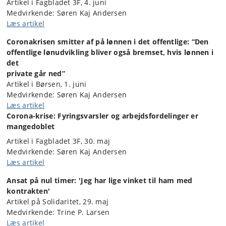
Artikel i Fagbladet 3F, 4. juni
Medvirkende: Søren Kaj Andersen
Læs artikel
Cor­ona­kri­sen smit­ter af på løn­nen i det of­fent­li­ge: “Den
of­fent­li­ge løn­ud­vik­ling bli­ver også brem­set, hvis løn­nen i
det
pri­va­te går ned”
Artikel i Børsen, 1. juni
Medvirkende: Søren Kaj Andersen
Læs artikel
Corona-krise: Fyringsvarsler og arbejdsfordelinger er
mangedoblet
Artikel i Fagbladet 3F, 30. maj
Medvirkende: Søren Kaj Andersen
Læs artikel
Ansat på nul timer: 'Jeg har lige vinket til ham med
kontrakten'
Artikel på Solidaritet, 29. maj
Medvirkende: Trine P. Larsen
Læs artikel