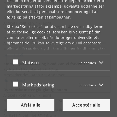
Desuden bruger universitetet tredjepartsprodukter til
Medvirkende: Søren Kaj Andersen
markedsføring af for eksempel udvalgte uddannelser
Hør podcast
eller kurser, til at personalisere annoncer og til at
følge op på effekten af kampagner.
Overenskomster gik glat igennem
Artikel i Politiken, 17. april
Klik på "Se cookies" for at se en liste over udbyderne
Medvirkende: Søren Kaj Andersen
af de forskellige cookies, som kan blive gemt på din
computer eller mobil, når du bruger universitetets
OK20: Højeste ja-procent i 20 år
hjemmeside. Du kan selv vælge om du vil acceptere
Artikel i Fagbladet 3F, 16. april
eller afslå cookies, og du kan altid ændre dit samtykke
Medvirkende: Søren Kaj Andersen
under
Cookie- og privatlivspolitik
som du finder i
Læs artikel
bunden af hver side.
Acceptér eller afslå
Statistik
Se cookies
Kæmpe ja til OK20 - og hvad kan vi forvente i 21?
Googles privatlivspolitik
Podcast af Fagbladet 3F, 17. april
Medvirkende: Søren Kaj Andersen
Hør podcast
Acceptér eller afslå
Markedsføring
Se cookies
Overenskomster gik glat igennem
Artikel i Politiken, 17. april
Medvirkende: Søren Kaj Andersen
Afslå alle
Acceptér alle
OK20: Højeste ja-procent i 20 år
Artikel i Fagbladet 3F, 16. april