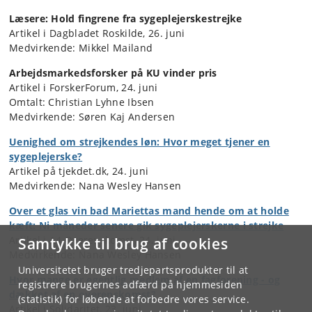
Læsere: Hold fingrene fra sygeplejerskestrejke
Artikel i Dagbladet Roskilde, 26. juni
Medvirkende: Mikkel Mailand
Arbejdsmarkedsforsker på KU vinder pris
Artikel i ForskerForum, 24. juni
Omtalt: Christian Lyhne Ibsen
Medvirkende: Søren Kaj Andersen
Uenighed om strejkendes løn: Hvor meget tjener en
sygeplejerske?
Artikel på tjekdet.dk, 24. juni
Medvirkende: Nana Wesley Hansen
Over et glas vin bad Mariettas mand hende om at holde
kæft: Ni måneder senere gik sygeplej
erskerne i
strejke
Artikel i A4 Overenskomst, 24. juni
Samtykke til brug af cookies
Medvirkende: Nana Wesley Hansen
Universitetet bruger tredjepartsprodukter til at
Hvor mange er egentlig medlem af en fagforening - og
registrere brugernes adfærd på hjemmesiden
dækket
af en
overenskomst?
(statistik) for løbende at forbedre vores service.
Artikel i Solidaritet, 23. juni