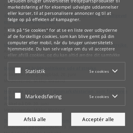
Desuden bruger universitetet tredjepartsprodukter til
Omtalt: FAOS
markedsføring af for eksempel udvalgte uddannelser
eller kurser, til at personalisere annoncer og til at
44 milliarder mere i løn til de offentligt ansatte – alligevel
følge op på effekten af kampagner.
er syge
plejerskerne
sure
Kommentar i Berlingske, 22. juni
Klik på "Se cookies" for at se en liste over udbyderne
Omtalt: FAOS
af de forskellige cookies, som kan blive gemt på din
computer eller mobil, når du bruger universitetets
Måling: Politikere skal holde fingrene fra sygeplejestrejke
hjemmeside. Du kan selv vælge om du vil acceptere
Artikel i Kristeligt Dagblad, 20. juni
eller afslå cookies, og du kan altid ændre dit samtykke
Medvirkende: Mikkel Mailand
under
Cookie- og privatlivspolitik
som du finder i
bunden af hver side.
Danskere vil holde politikere ude af strejke
Acceptér eller afslå
Statistik
Se cookies
Artikel i Kristeligt Dagblad, 20. juni
Googles privatlivspolitik
Medvirkende: Mikkel Mailand
Her er de tre strejker i danmarkshistorien, som forskeren
Acceptér eller afslå
Markedsføring
Se cookies
selv husker bedst
Artikel på DR, 20. juni
Medvirkende: Mikkel Mailand
Afslå alle
Acceptér alle
Truer EU den danske arbejdsmarkedsmodel?
Paneldebat på Folkemødet, 19. juni