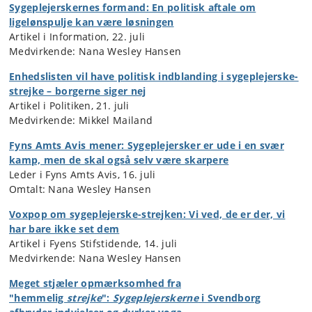
Sygeplejerskernes formand: En politisk aftale om
ligelønspulje kan være løsningen
Artikel i Information, 22. juli
Medvirkende: Nana Wesley Hansen
Enhedslisten vil have politisk indblanding i sygeplejerske-
strejke – borgerne siger nej
Artikel i Politiken, 21. juli
Medvirkende: Mikkel Mailand
Fyns Amts Avis mener: Sygeplejersker er ude i en svær
kamp, men de skal også selv være skarpere
Leder i Fyns Amts Avis, 16. juli
Omtalt: Nana Wesley Hansen
Voxpop om sygeplejerske-strejken: Vi ved, de er der, vi
har bare ikke set
dem
Artikel i Fyens Stifstidende, 14. juli
Medvirkende: Nana Wesley Hansen
Meget stjæler opmærksomhed fra
"hemmelig
strejke
":
Sygeplejerskerne
i Svendborg