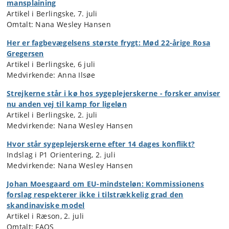
mansplaining
Artikel i Berlingske, 7. juli
Omtalt: Nana Wesley Hansen
Her er fagbevægelsens største frygt: Mød 22-årige Rosa
Gregersen
Artikel i Berlingske, 6 juli
Medvirkende: Anna Ilsøe
Strejkerne står i kø hos sygeplejerskerne - forsker anviser
nu anden vej til kamp for ligeløn
Artikel i Berlingske, 2. juli
Medvirkende: Nana Wesley Hansen
Hvor står sygeplejerskerne efter 14 dages
konflikt?
Indslag i P1 Orientering, 2. juli
Medvirkende: Nana Wesley Hansen
Johan Moesgaard om EU-mindsteløn: Kommissionens
forslag respekterer ikke i tilstrækkelig grad den
skandinaviske
model
Artikel i Ræson, 2. juli
Omtalt: FAOS