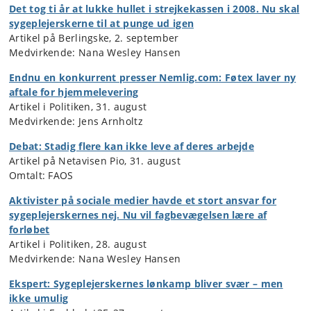
Det tog ti år at lukke hullet i strejkekassen i 2008. Nu skal
sygeplejerskerne til at punge ud igen
Artikel på Berlingske, 2. september
Medvirkende: Nana Wesley Hansen
Endnu en konkurrent presser Nemlig.com: Føtex laver ny
aftale for hjemmelevering
Artikel i Politiken, 31. august
Medvirkende: Jens Arnholtz
Debat: Stadig flere kan ikke leve af deres arbejde
Artikel på Netavisen Pio, 31. august
Omtalt: FAOS
Aktivister på sociale medier havde et stort ansvar for
sygeplejerskernes nej. Nu vil fagbevægelsen lære af
forløbet
Artikel i Politiken, 28. august
Medvirkende: Nana Wesley Hansen
Ekspert: Sygeplejerskernes lønkamp bliver svær – men
ikke umulig