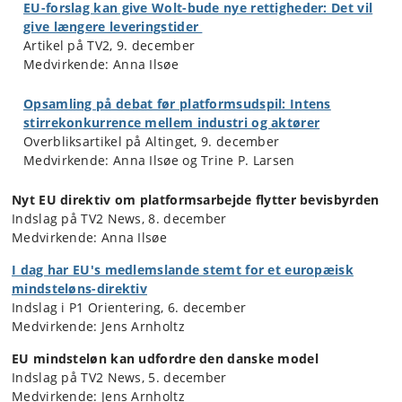
EU-forslag kan give Wolt-bude nye rettigheder: Det vil
give længere leveringstider
Artikel på TV2, 9. december
Medvirkende: Anna Ilsøe
Opsamling på debat før platformsudspil: Intens
stirrekonkurrence mellem industri og aktører
Overbliksartikel på Altinget, 9. december
Medvirkende: Anna Ilsøe og Trine P. Larsen
Nyt EU direktiv om platformsarbejde flytter bevisbyrden
Indslag på TV2 News, 8. december
Medvirkende: Anna Ilsøe
I dag har EU's medlemslande stemt for et europæisk
mindsteløns-direktiv
Indslag i P1 Orientering, 6. december
Medvirkende: Jens Arnholtz
EU mindsteløn kan udfordre den danske model
Indslag på TV2 News, 5. december
Medvirkende: Jens Arnholtz