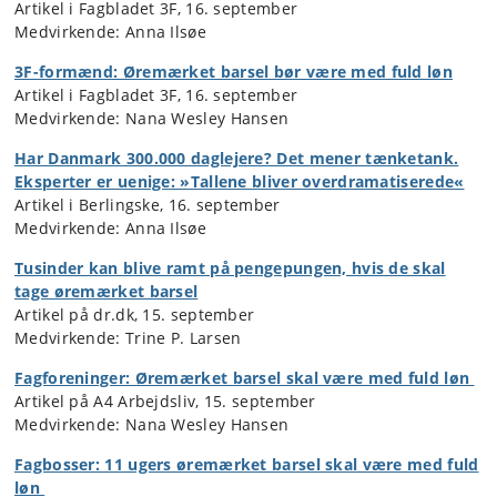
Artikel i Fagbladet 3F, 16. september
Medvirkende: Anna Ilsøe
3F-formænd: Øremærket barsel bør være med fuld løn
Artikel i Fagbladet 3F, 16. september
Medvirkende: Nana Wesley Hansen
Har Danmark 300.000 daglejere? Det mener tænketank.
Eksperter er uenige: »Tallene bliver overdramatiserede«
Artikel i Berlingske, 16. september
Medvirkende: Anna Ilsøe
Tusinder kan blive ramt på pengepungen, hvis de skal
tage øremærket barsel
Artikel på dr.dk, 15. september
Medvirkende: Trine P. Larsen
Fagforeninger: Øremærket barsel skal være med fuld løn
Artikel på A4 Arbejdsliv, 15. september
Medvirkende: Nana Wesley Hansen
Fag­bos­ser: 11 ugers øre­mær­ket bar­sel skal være med fuld
løn