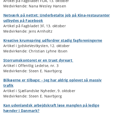
Artikel på Fagbladet FOA, 13. oktober
Medvirkende: Nana Wesley Hansen
Netværk på nettet: Underbetalte job på Kina-restauranter
udbydes på Facebook
Artikel på Fagbladet 3F, 13. oktober
Medvirkende: Jens Arnholtz
Kreative krumspring udfordrer stadig fagforeningerne
Artikel i JydskeVestkysten, 12. oktober
Medvirkende: Christian Lyhne Ibsen
Storrumskontoret er en truet dyreart
Artikel i Offentlig Ledelse, nr. 3
Medvirkende: Steen E. Navrbjerg
Bilkøerne er tilbage: - Jeg har aldrig oplevet så massiv
trafik
Artikel i Sjællandske Nyheder, 9. oktober
Medvirkende: Steen E. Navrbjerg
Kan udenlandsk arbejdskraft løse manglen på ledige
hænder i Danmark?