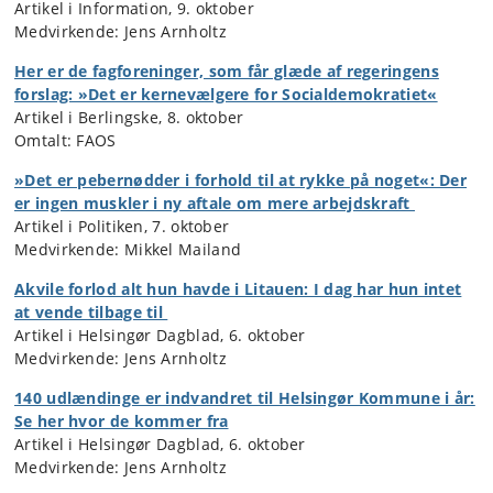
Artikel i Information, 9. oktober
Medvirkende: Jens Arnholtz
Her er de fagforeninger, som får glæde af regeringens
forslag: »Det er kernevælgere for Socialdemokratiet«
Artikel i Berlingske, 8. oktober
Omtalt: FAOS
»Det er pebernødder i forhold til at rykke på noget«: Der
er ingen muskler i ny aftale om mere arbejdskraft
Artikel i Politiken, 7. oktober
Medvirkende: Mikkel Mailand
Akvile forlod alt hun havde i Litauen: I dag har hun intet
at vende tilbage til
Artikel i Helsingør Dagblad, 6. oktober
Medvirkende: Jens Arnholtz
140 udlændinge er indvandret til Helsingør Kommune i år:
Se her hvor de kommer fra
Artikel i Helsingør Dagblad, 6. oktober
Medvirkende: Jens Arnholtz