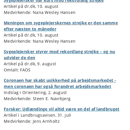
Sygeplejersker har kurs mod rekordlang strejke
Artikel på dr.dk, 10. august
Medvirkende: Nana Wesley Hansen
Meningen om sygeplejerskernes strejke er den samme
efter næsten to måneder
Artikel på dr.dk, 10. august
Medvirkende: Nana Wesley Hansen
Sygeplejersker styrer mod rekordlang strejke – og nu
udvider de den
Artikel på dr.dk, 9. august
Omtalt: FAOS
Coronaen har skabt usikkerhed på arbejdsmarkedet -
men coronaen har også forandret arbejdsmarkedet
Indslag i Orientering, 2. august
Medvirkende: Steen E. Navrbjerg
Forsker: Udlændinge vil altid være en del af landbruget
Artikel i Landbrugsavisen, 31. juli
Medvirkende: Jens Arnholtz