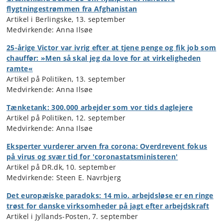
flygtningestrømmen fra Afghanistan
Artikel i Berlingske, 13. september
Medvirkende: Anna Ilsøe
25-årige Victor var ivrig efter at tjene penge og fik job som
chauffør: »Men så skal jeg da love for at virkeligheden
ramte«
Artikel på Politiken, 13. september
Medvirkende: Anna Ilsøe
Tænketank: 300.000 arbejder som vor tids daglejere
Artikel på Politiken, 12. september
Medvirkende: Anna Ilsøe
Eksperter vurderer arven fra corona: Overdrevent fokus
på virus og svær tid for 'coronastatsministeren'
Artikel på DR.dk, 10. september
Medvirkende: Steen E. Navrbjerg
Det europæiske paradoks: 14 mio. arbejdsløse er en ringe
trøst for danske virksomheder
på jagt efter
arbejdskraft
Artikel i Jyllands-Posten, 7. september