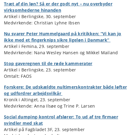
Træt af din løn? Så er der godt nyt – nu overbyder
virksomhederne hinanden
Artikel i Berlingske, 30. september
Medvirkende: Christian Lyhne Ibsen
Nu svarer Peter Hummelgaard på kritikken: ”Vi kan jo
ikke med et fingerknips sikre ligeløn i Danmark”
Artikel i Femina, 29. september
Medvirkende: Nana Wesley Hansen og Mikkel Mailand
Stop gaveregnen til de røde kammerater
Artikel i Berlingske, 23. september
Omtalt: FAOS
Forskere: De udskældte nultimerskontrakter både løfter
og udfordrer arbejdsvilkår
Kronik i Altinget, 23. september
Medvirkende: Anna Ilsøe og Trine P. Larsen
Social dumping-kontrol afslører: To ud af tre firmaer
svindler med skat
Artikel på Fagbladet 3F, 23. september