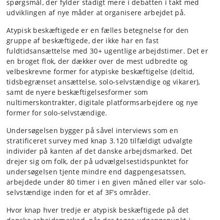
spørgsmål, der fylder stadigt mere i debatten i takt med
udviklingen af nye måder at organisere arbejdet på.
Atypisk beskæftigede er en fælles betegnelse for den
gruppe af beskæftigede, der ikke har en fast
fuldtidsansættelse med 30+ ugentlige arbejdstimer. Det er
en broget flok, der dækker over de mest udbredte og
velbeskrevne former for atypiske beskæftigelse (deltid,
tidsbegrænset ansættelse, solo-selvstændige og vikarer),
samt de nyere beskæftigelsesformer som
nultimerskontrakter, digitale platformsarbejdere og nye
former for solo-selvstændige.
Undersøgelsen bygger på såvel interviews som en
stratificeret survey med knap 3.120 tilfældigt udvalgte
individer på kanten af det danske arbejdsmarked. Det
drejer sig om folk, der på udvælgelsestidspunktet for
undersøgelsen tjente mindre end dagpengesatssen,
arbejdede under 80 timer i en given måned eller var solo-
selvstændige inden for et af 3F’s områder.
Hvor knap hver tredje er atypisk beskæftigede på det