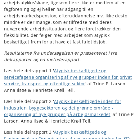
arbejdsulykke/skade, ligesom flere ikke er medlem af en
fagforening og ej heller har adgang til en
arbejdsmarkedspension, efteruddannelse mv. Ikke desto
mindre er der mange, som er tilfredse med deres
nuværende arbejdssituation, og flere foretrækker den
fleksibilitet, der følger med arbejdet som atypisk
beskæftiget frem for at have et fast fuldtidsjob.
Resultaterne fra undersøgelsen er præsenteret i tre
delrapporter og en metoderapport.
Læs hele delrapport 1 '
Atypisk beskæftigede og
servicefagene organisering af nye grupper inden for privat
service, transport og offentlige sektor
' af Trine P. Larsen,
Anna Ilsøe & Henriette Krøll Tell.
Læs hele delrapport 2 '
Atypisk beskæftigede inden for
industrien, byggesektoren og det grønne område -
organisering af nye grupper på arbejdsmarkedet
' af Trine P.
Larsen, Anna Ilsøe & Henriette Krøll Tell.
Læs hele delrapport 3 '
Atypisk beskæftigede og
Fagbevægelsen Organisering af nye grupper inden for 3F’s