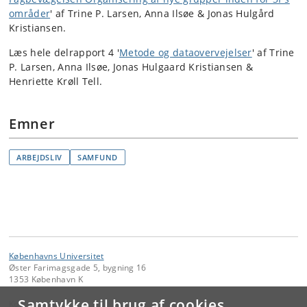
områder
' af Trine P. Larsen, Anna Ilsøe & Jonas Hulgård
Kristiansen.
Læs hele delrapport 4 '
Metode og dataovervejelser
' af Trine
P. Larsen, Anna Ilsøe, Jonas Hulgaard Kristiansen &
Henriette Krøll Tell.
Emner
ARBEJDSLIV
SAMFUND
Københavns Universitet
Øster Farimagsgade 5, bygning 16
1353 København K
Samtykke til brug af cookies
Kontakt: