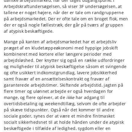
danske arbejdsmarked, når der tages udgangspunkt i
Arbejdskraftundersøgelsen, så viser 3F undersøgelsen, at
tallene er noget højere, når der er tale om randgrupperne
på arbejdsmarkedet. Der er ofte tale om en broget flok, men
der er også nogle fællestræk, der går på tværs af gruppen
af atypisk beskæftigede.
Mange på kanten af arbejdsmarkedet har et arbejdsliv
præget af en kludetæppeøkonomi med hyppige jobskift
kombineret med kortere eller længere perioder med
arbejdsløshed. Der knytter sig også en række udfordringer
og muligheder til atypisk beskæftigelse såsom et svingende
og ofte usikkert indkomstgrundlag, lavere jobsikkerhed
samt fravær af en ansættelseskontrakt og fravær af
garanterede arbejdstimer. Skiftende arbejdstid, jagten på
flere timer og ulønnet arbejde er også hverdagen for
mange, og flere oplever, at de
ikke
har adgang til
overtidsbetaling og weekendtillæg, selvom de ofte arbejder
på skæve tidspunkter. Også når det kommer til andre
sociale goder, synes der at være et mindre fintmasket
socialt sikkerhedsnet til at holde hånden under de atypisk
beskæftigede i tilfælde af ledighed, sygdom eller en