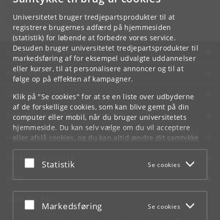
FAOS
faos
@
sociology
.
ku
.
dk
Universitetet bruger tredjepartsprodukter til at
Tlf:
+45 35 32 32 99
registrere brugernes adfærd på hjemmesiden
(statistik) for løbende at forbedre vores service.
Desuden bruger universitetet tredjepartsprodukter til
KØBENHAVNS UNIVERSITET
markedsføring af for eksempel udvalgte uddannelser
eller kurser, til at personalisere annoncer og til at
KONTAKT
følge op på effekten af kampagner.
SERVICES
Klik på "Se cookies" for at se en liste over udbyderne
af de forskellige cookies, som kan blive gemt på din
FOR STUDERENDE OG ANSATTE
computer eller mobil, når du bruger universitetets
hjemmeside. Du kan selv vælge om du vil acceptere
JOB OG KARRIERE
eller afslå cookies, og du kan altid ændre dit samtykke
under
Cookie- og privatlivspolitik
som du finder i
NØDSITUATIONER
bunden af hver side.
Acceptér eller afslå
Statistik
Se cookies
Googles privatlivspolitik
WEB
MØD KU PÅ
Acceptér eller afslå
Markedsføring
Se cookies