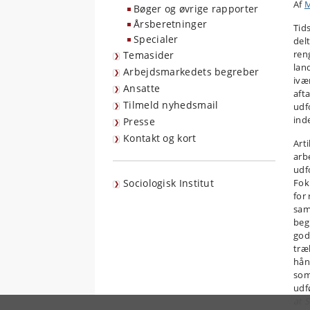
Af
M
Bøger og øvrige rapporter
Årsberetninger
Tid
Specialer
del
ren
Temasider
lan
Arbejdsmarkedets begreber
ivæ
Ansatte
aft
Tilmeld nyhedsmail
udf
ind
Presse
Kontakt og kort
Art
arb
udf
Sociologisk Institut
Fok
for
sam
beg
god
træ
hån
som
udf
at S