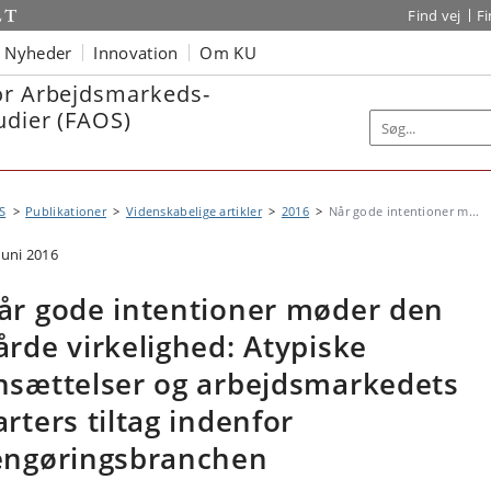
Find vej
F
Nyheder
Innovation
Om KU
or Arbejdsmarkeds-
udier (FAOS)
S
Publikationer
Videnskabelige artikler
2016
Når gode intentioner m...
juni 2016
år gode intentioner møder den
årde virkelighed: Atypiske
nsættelser og arbejdsmarkedets
arters tiltag indenfor
engøringsbranchen