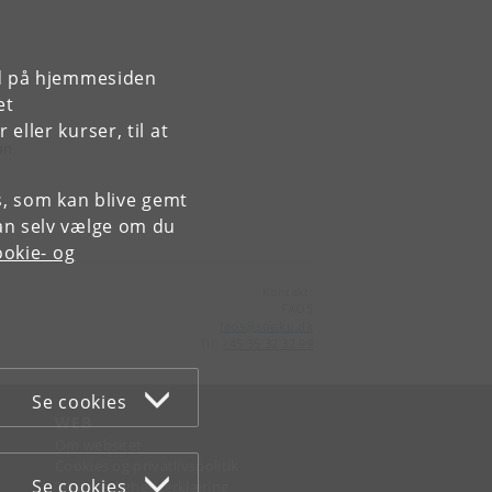
rd på hjemmesiden
et
ller kurser, til at
an
es, som kan blive gemt
an selv vælge om du
okie- og
Kontakt:
FAOS
faos
@
soc
.
ku
.
dk
Tlf:
+45 35 32 32 99
Se cookies
WEB
Om websitet
Cookies og privatlivspolitik
Se cookies
Tilgængelighedserklæring