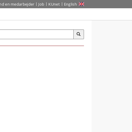
ind en medarbejder
Job
KUnet
English