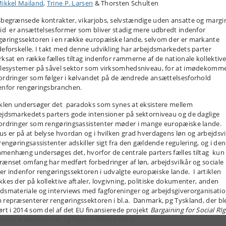
ikkel Mailand
,
Trine P. Larsen
& Thorsten Schulten
sbegrænsede kontrakter, vikarjobs, selvstændige uden ansatte og margi
tid er ansættelsesformer som bliver stadig mere udbredt indenfor
gøringssektoren i en række europæiske lande, selvom der er markante
deforskelle. I takt med denne udvikling har arbejdsmarkedets parter
rksat en række fælles tiltag indenfor rammerne af de nationale kollektiv
alesystemer på såvel sektor som virksomhedsniveau, for at imødekomm
ordringer som følger i kølvandet på de ændrede ansættelsesforhold
enfor rengøringsbranchen.
iklen undersøger det paradoks som synes at eksistere mellem
ejdsmarkedets parters gode intensioner på sektorniveau og de daglige
ordringer som rengøringsassistenter møder i mange europæiske lande.
us er på at belyse hvordan og i hvilken grad hverdagens løn og arbejdsvi
 rengøringsassistenter adskiller sigt fra den gældende regulering, og i den
menhæng undersøges det, hvorfor de centrale parters fælles tiltag kun 
rænset omfang har medført forbedringer af løn, arbejdsvilkår og sociale
er indenfor rengøringssektoren i udvalgte europæiske lande. I artiklen
kkes der på kollektive aftaler, lovgivning, politiske dokumenter, anden
dsmateriale og interviews med fagforeninger og arbejdsgiverorganisati
 repræsenterer rengøringssektoren i bl.a. Danmark, pg Tyskland, der bl
ørt i 2014 som del af det EU finansierede projekt
Bargaining for Social RI
ectoral level
(Keune og Ramos Martín 2015).