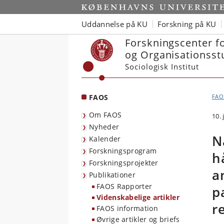
Start
Uddannelse på KU
Forskning på KU
Forskningscenter f
og Organisationsst
Sociologisk Institut
FAOS
FAO
Om FAOS
10. 
Nyheder
N
Kalender
Forskningsprogram
h
Forskningsprojekter
a
Publikationer
FAOS Rapporter
p
Videnskabelige artikler
r
FAOS information
Øvrige artikler og briefs