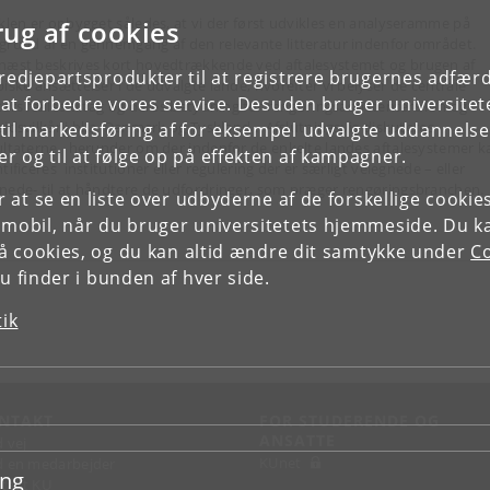
iklen er opbygget således, at vi der først udvikles en analyseramme på
rug af cookies
grund af en gennemgang af den relevante litteratur indenfor området.
næst beskrives kort hovedtrækkende ved aftalesystemet og brugen af
tredjepartsprodukter til at registrere brugernes adfæ
piske ansættelser i de udvalgte lande, hvorefter vi belyser de centrale
e at forbedre vores service. Desuden bruger universitet
ters fælles tiltag og deres betydning for rengøringsassistenters løn og
ejdsvilkår i bl.a. Danmark og Tyskland . Afslutningsvis diskuteres
il markedsføring af for eksempel udvalgte uddannelser e
ultaterne, herunder om der indenfor de enkelte landes aftalesystemer k
r og til at følge op på effekten af kampagner.
tificeres institutioner eller regulering der er særligt velegnede – eller
nede- til at håndtere de udfordringer, som præger rengøringsbranchen.
or at se en liste over udbyderne af de forskellige cooki
 mobil, når du bruger universitetets hjemmeside. Du k
slå cookies, og du kan altid ændre dit samtykke under
Co
 finder i bunden af hver side.
tik
NTAKT
FOR STUDERENDE OG
ANSATTE
d vej
KUnet
d en medarbejder
ing
takt KU