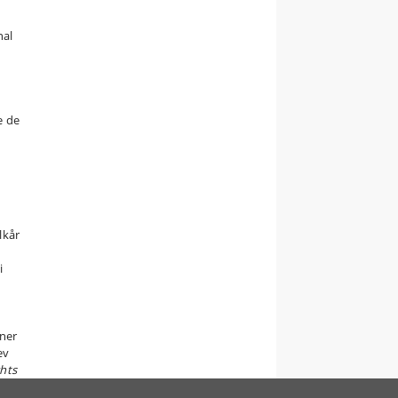
nal
e
e de
lkår
i
oner
ev
ghts