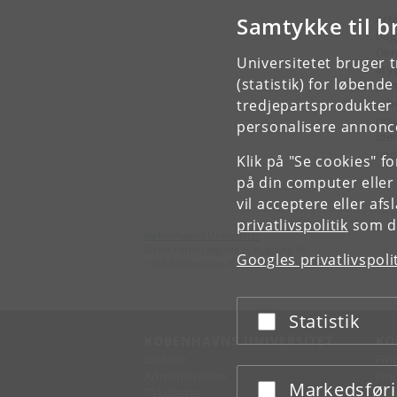
Art
Samtykke til b
bag
Der
Universitetet bruger 
aty
(statistik) for løbend
par
arb
tredjepartsprodukter t
res
personalisere annonce
iden
ueg
Klik på "Se cookies" f
på din computer eller
vil acceptere eller af
privatlivspolitik
som du
Københavns Universitet
Øster Farimagsgade 5, bygning 16
Googles privatlivspoli
1353 København K
Statistik
Acceptér eller afslå
KØBENHAVNS UNIVERSITET
KO
Ledelse
Fin
Administration
Fin
Markedsfør
Acceptér eller afslå
Fakulteter
Kon