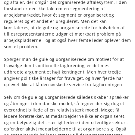
og aftaler, der omgår det organiserede aftalesystem. I den
forstand er der ikke tale om en segmentering af
arbejdsmarkedet, hvor ét segment er organiseret og
reguleret og et andet er ureguleret. Men det kan
konstateres, at de gule og uorganiserede for halvdelen af
tillidsrepræsentanterne udgør et mærkbart problem på
arbejdspladserne - og at også hver femte leder oplever dem
som et problem.
Spørger man de gule og uorganiserede om motivet for at
fravælge den traditionelle fagforening, er det mest
udbredte argument et højt kontingent. Men hver tredje
angiver politiske årsager for fravalget, og hver fjerde har
oplevet ikke at få den ønskede service fra fagforeningen.
Selv om de gule og uorganiserede således skaber sprækker
og åbninger i den danske model, så tegner der sig dog et
overordnet billede af en relativt stærk model. Meget få
ledere foretrækker, at medarbejderne ikke er organiseret,
og en betydelig del - særligt ledere i den offentlige sektor -
opfordrer aktivt medarbejderne til at organisere sig. Også