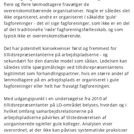
flere og flere lønmodtagere fravælger de
overenskomstbærende organisationer. Nogle er således slet
ikke organiseret, andre er organiseret i såkaldte 'gule'
fagforeninger - det vil sige fagforeninger, som ikke er en del
af det traditionelle 'røde' fagforeningsfællesskab, og som
typisk ikke er overenskomstbærende.
Det har potentielt konsekvenser først og fremmest for
tillidsrepræsentanterne på arbejdspladserne - og
sekundært for den danske model som sådan. Ledelsen kan
således stille spørgsmålstegn ved tillidsrepræsentantens
legitimitet som forhandlingspartner, hvis en større andel af
lønmodtagere på en arbejdsplads er organiseret i gule
fagforeninger eller helt har fravalgt fagforeningen.
Med udgangspunkt i en undersøgelse fra 2010 af
tillidsrepræsentanter på LO-området belyses, hvordan og i
hvilket omfang samarbejdsrelationerne på
arbejdspladserne påvirkes af tilstedeværelsen af
uorganiserede og/eller gule kolleger. Analysen viser
overordnet, at der ikke kan påvises systematiske praksisser