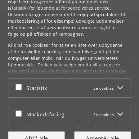
registrere brugernes adfærd på hjemmesiden
(statistik) for løbende at forbedre vores service.
Desuden bruger universitetet tredjepartsprodukter til
KØBENHAVNS UNIVERSITET
markedsføring af for eksempel udvalgte uddannelser
eller kurser, til at personalisere annoncer og til at
KONTAKT
følge op på effekten af kampagner.
SERVICES
Klik på "Se cookies" for at se en liste over udbyderne
af de forskellige cookies, som kan blive gemt på din
FOR STUDERENDE OG ANSATTE
computer eller mobil, når du bruger universitetets
hjemmeside. Du kan selv vælge om du vil acceptere
JOB OG KARRIERE
eller afslå cookies, og du kan altid ændre dit samtykke
under
Cookie- og privatlivspolitik
som du finder i
NØDSITUATIONER
bunden af hver side.
Acceptér eller afslå
Statistik
Se cookies
Googles privatlivspolitik
WEB
MØD KU PÅ
Acceptér eller afslå
Markedsføring
Se cookies
Afslå alle
Acceptér alle