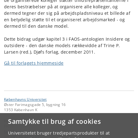
de organiserede kolleger støtter tillidsrepræsentanterne i
deres bestræbelser på at organisere alle kolleger, og
dermed tegner der sig på arbejdspladsniveau et billede af
en betydelig støtte til et organiseret arbejdsmarked - og
dermed til den danske model.
Dette bidrag udgør kapitel 3 i FAOS-antologien Insidere og
outsidere - den danske models rækkevidde af Trine P.
Larsen (red.), Djøfs forlag, december 2011.
Gå til forlagets hjemmeside
Københavns Universitet
Øster Farimagsgade 5, bygning 16
1353 København K
Samtykke til brug af cookies
Kontakt:
FAOS
faos
@
sociology
.
ku
.
dk
Universitetet bruger tredjepartsprodukter til at
Tlf:
+45 35 32 32 99