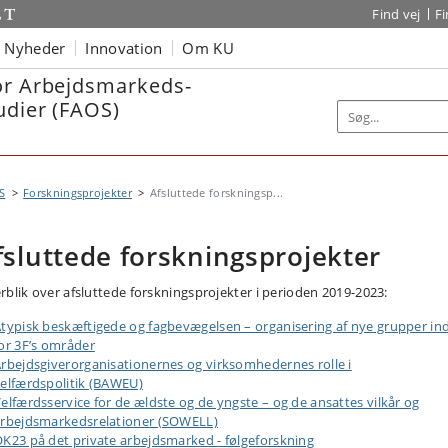
Find vej
F
Nyheder
Innovation
Om KU
or Arbejdsmarkeds-
udier (FAOS)
S
Forskningsprojekter
Afsluttede forskningsp...
fsluttede forskningsprojekter
rblik over afsluttede forskningsprojekter i perioden 2019-2023:
typisk beskæftigede og fagbevægelsen – organisering af nye grupper in
or 3F’s områder
rbejdsgiverorganisationernes og virksomhedernes rolle i
elfærdspolitik (BAWEU)
elfærdsservice for de ældste og de yngste – og de ansattes vilkår og
rbejdsmarkedsrelationer (SOWELL)
K23 på det private arbejdsmarked - følgeforskning