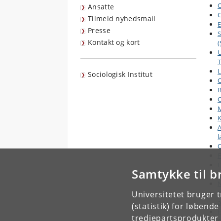
O
Ansatte
C
Tilmeld nyhedsmail
E
Presse
S
Kontakt og kort
U
T
L
Sociologisk Institut
O
C
M
K
A
l
O
F
L
Samtykke til b
E
N
D
Universitetet bruger 
a
(statistik) for løbend
F
tredjepartsprodukter t