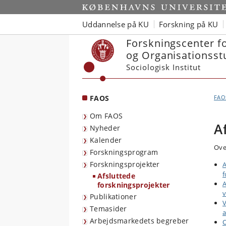
Start
Uddannelse på KU
Forskning på KU
Forskningscenter f
og Organisationsst
Sociologisk Institut
FAOS
FAO
Om FAOS
A
Nyheder
Kalender
Ove
Forskningsprogram
Forskningsprojekter
A
f
Afsluttede
A
forskningsprojekter
v
Publikationer
V
Temasider
a
Arbejdsmarkedets begreber
O