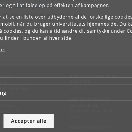
verenskomstfornyelsen 2018 i den offentlige sektor
r og til at følge op på effekten af kampagner.
xpats i danske virksomheder
idligere afsluttede projekter i boksen til højre.
or at se en liste over udbyderne af de forskellige cooki
 mobil, når du bruger universitetets hjemmeside. Du k
slå cookies, og du kan altid ændre dit samtykke under
Co
 finder i bunden af hver side.
tik
NTAKT
FOR STUDERENDE OG
ANSATTE
d vej
KUnet
d en medarbejder
ing
takt KU
JOB OG KARRIERE
RVICES
Ledige stillinger
Jobbank for studerende
sseservice
Alumne
ignguide
Acceptér alle
chandise
NØDSITUATIONER
support