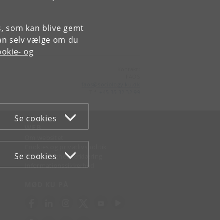
es, som kan blive gemt
an selv vælge om du
okie- og
Kontakt:
FAOS
faos
@
sociology
.
ku
.
dk
Tlf:
+45 35 32 32 99
Se cookies
WEB
Om websitet
Cookies og privatlivspolitik
Se cookies
Tilgængelighedserklæring
Informationssikkerhed
MØD KU PÅ